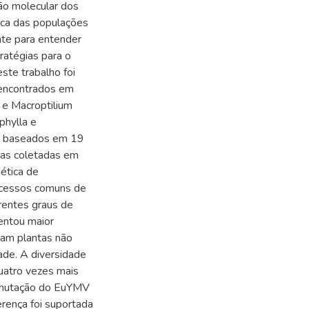
ção molecular dos
ica das populações
nte para entender
ratégias para o
ste trabalho foi
 encontrados em
 e Macroptilium
phylla e
s, baseados em 19
as coletadas em
ética de
ocessos comuns de
rentes graus de
sentou maior
tam plantas não
ade. A diversidade
uatro vezes mais
 mutação do EuYMV
rença foi suportada