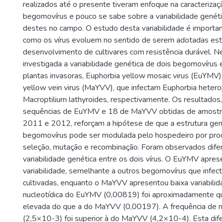
realizados até o presente tiveram enfoque na caracteriza
begomovírus e pouco se sabe sobre a variabilidade genét
destes no campo. O estudo desta variabilidade é importa
como os vírus evoluem no sentido de serem adotadas est
desenvolvimento de cultivares com resistência durável. Ne
investigada a variabilidade genética de dois begomovírus
plantas invasoras, Euphorbia yellow mosaic virus (EuYMV)
yellow vein virus (MaYVV), que infectam Euphorbia hetero
Macroptilium lathyroides, respectivamente. Os resultado
sequências de EuYMV e 18 de MaYVV obtidas de amostr
2011 e 2012, reforçam a hipótese de que a estrutura gen
begomovírus pode ser modulada pelo hospedeiro por pr
seleção, mutação e recombinação. Foram observados dife
variabilidade genética entre os dois vírus. O EuYMV apre
variabilidade, semelhante a outros begomovírus que infec
cultivadas, enquanto o MaYVV apresentou baixa variabilid
nucleotídica do EuYMV (0,00819) foi aproximadamente q
elevada do que a do MaYVV (0,00197). A frequência de
(2,5×10-3) foi superior à do MaYVV (4,2×10-4). Esta dife