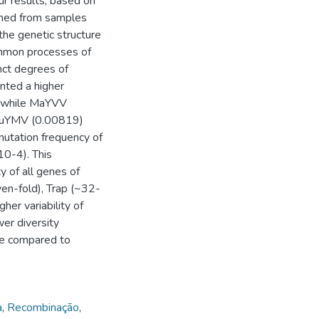
ur results, based on
ned from samples
the genetic structure
ommon processes of
nct degrees of
nted a higher
s, while MaYVV
f EuYMV (0.00819)
mutation frequency of
0-4). This
y of all genes of
n-fold), Trap (~32-
her variability of
er diversity
ce compared to
a
,
Recombinação
,