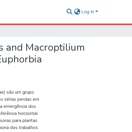
Log In
us and Macroptilium
 Euphorbia
ae) são um grupo
do sérias perdas em
e a emergência dos
ferência horizontal
asoras para plantas
ioria dos trabalhos