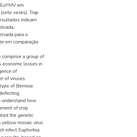
do EuYMV em
(sete vezes), Trap
resultados indicam
licada,
ervada para o
nte em comparação
 comprise a group of
s economic losses in
rgence of
er of viruses
otype of Bemisia
dinfecting
 to understand how
opment of crop
gated the genetic
 yellow mosaic virus
h infect Euphorbia