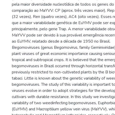
pela maior diversidade nucleotídica de todos os genes 
comparação ao MaYVV: CP (aprox. três vezes maior), Rep 
(32 vezes), Ren (quatro vezes), AC4 (oito vezes). Esses 
que a maior variabilidade genética de EuYMV pode ser exp
principalmente, pelo gene Trap. A menor variabilidade obs
MaYVV pode ser devido à sua provável emergência rece
ao EuYMV, relatado desde a década de 1950 no Brasil.
Begomoviruses (genus Begomovirus, family Geminiviridae)
plant viruses of great economic importance causing seriou
tropical and subtropical crops. It is believed that the eme
begomoviruses in Brazil occurred through horizontal transf
previously restricted to non-cultivated plants by the B bi
tabaci. Little is known about the genetic variability of wee
begomoviruses. The study of this variability is important
viruses evolve in order to adopt strategies for the devel
cultivars with durable resistance. In this study we investi
variability of two weedinfecting begomoviruses, Euphorbia
(EuYMV) and Macroptilium yellow vein virus (MaYVV), whic