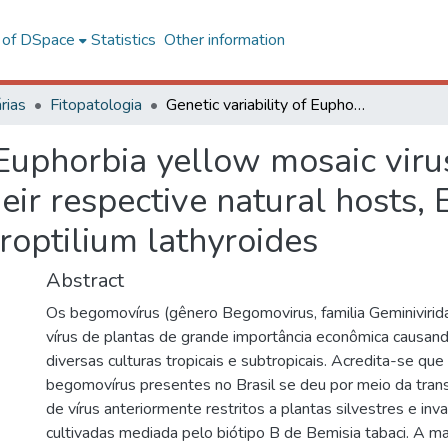
l of DSpace
Statistics
Other information
rias
Fitopatologia
Genetic variability of Euphorbia yellow mosaic virus and Macroptilium yellow vein virus in their respective natural hosts, Euphorbia heterophylla and Macroptilium lathyroides
f Euphorbia yellow mosaic vir
heir respective natural hosts,
optilium lathyroides
Abstract
Os begomovírus (gênero Begomovirus, familia Geminivirid
vírus de plantas de grande importância econômica causan
diversas culturas tropicais e subtropicais. Acredita-se qu
begomovírus presentes no Brasil se deu por meio da trans
de vírus anteriormente restritos a plantas silvestres e inv
cultivadas mediada pelo biótipo B de Bemisia tabaci. A ma