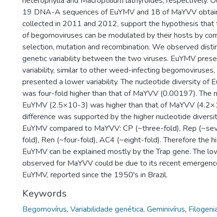
heterophylla and Macroptilium lathyroides, respectively. O
19 DNA-A sequences of EuYMV and 18 of MaYVV obtai
collected in 2011 and 2012, support the hypothesis that 
of begomoviruses can be modulated by their hosts by c
selection, mutation and recombination. We observed disti
genetic variability between the two viruses. EuYMV prese
variability, similar to other weed-infecting begomoviruse
presented a lower variability. The nucleotide diversity o
was four-fold higher than that of MaYVV (0.00197). The 
EuYMV (2.5×10-3) was higher than that of MaYVV (4.2×1
difference was supported by the higher nucleotide diversit
EuYMV compared to MaYVV: CP (~three-fold), Rep (~seve
fold), Ren (~four-fold), AC4 (~eight-fold). Therefore the hig
EuYMV can be explained mostly by the Trap gene. The low
observed for MaYVV could be due to its recent emergen
EuYMV, reported since the 1950's in Brazil.
Keywords
Begomovírus
,
Variabilidade genética
,
Geminivírus
,
Filogeni