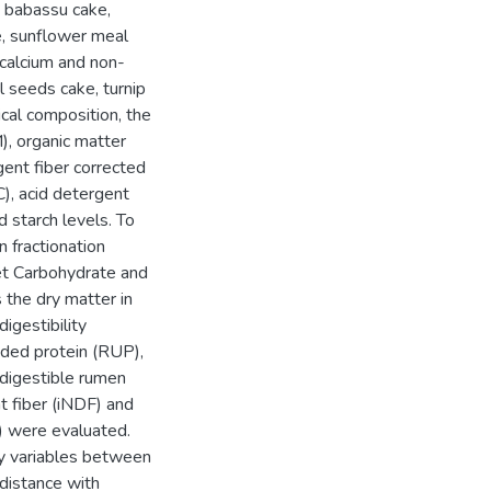
 babassu cake,
e, sunflower meal
 calcium and non-
l seeds cake, turnip
cal composition, the
), organic matter
gent fiber corrected
), acid detergent
d starch levels. To
 fractionation
Net Carbohydrate and
 the dry matter in
digestibility
ded protein (RUP),
, digestible rumen
t fiber (iNDF) and
) were evaluated.
ry variables between
distance with