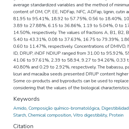
average standardized variables and the method of minimu
content of OM, CP, EE, NDFap, NFC, ADFap, lignin, cutin a
81.95 to 95.41%, 18.92 to 57.75%, 0.56 to 18.40%, 10
3.89 to 27.88%, 6.15 to 36.86%, 1.19 to 5.04%, 0 to 1
14.50%, respectively. The values of fractions A, B1, B2, 
5.40 to 43.31%, 0.08 to 37.63%, 16.75 to 79.39%, 1.8
0.60 to 11.47%, respectively. Concentrations of DMIVD
ID, DRUP, iNDF NDIUP ranged from 31.00 to 95.92%, 5
41.06 to 97.61%, 2.39 to 58.94, 9.27 to 94.26%, 0.33 
40.80% and 0.29 to 2.92%, respectively. The babassu, pal
licuri and macaúba seeds presented DRUP content higher
Some co-products and byproducts can be used to replace
considering that the values of the biological characteristics
Keywords
Amido
,
Composição químico-bromatológica
,
Digestibilidad
Starch
,
Chemical composition
,
Vitro digestibility
,
Protein
Citation