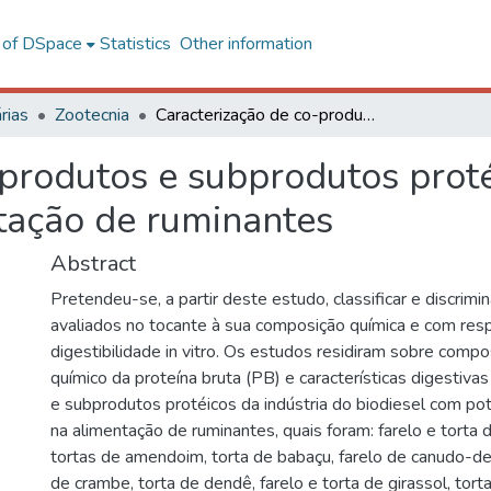
l of DSpace
Statistics
Other information
rias
Zootecnia
Caracterização de co-produtos e subprodutos protéicos da indústria do biodiesel para alimentação de ruminantes
produtos e subprodutos proté
ntação de ruminantes
Abstract
Pretendeu-se, a partir deste estudo, classificar e discrimin
avaliados no tocante à sua composição química e com resp
digestibilidade in vitro. Os estudos residiram sobre compos
químico da proteína bruta (PB) e características digestiv
e subprodutos protéicos da indústria do biodiesel com pote
na alimentação de ruminantes, quais foram: farelo e torta 
tortas de amendoim, torta de babaçu, farelo de canudo-de-
de crambe, torta de dendê, farelo e torta de girassol, torta 