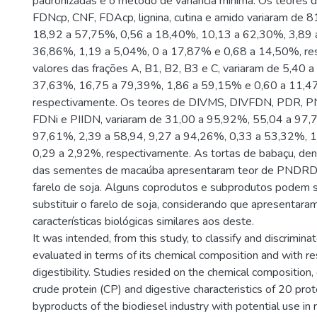
padronizadas e o método de variância mínima. Os teores 
FDNcp, CNF, FDAcp, lignina, cutina e amido variaram de 
18,92 a 57,75%, 0,56 a 18,40%, 10,13 a 62,30%, 3,89 
36,86%, 1,19 a 5,04%, 0 a 17,87% e 0,68 a 14,50%, re
valores das frações A, B1, B2, B3 e C, variaram de 5,40 
37,63%, 16,75 a 79,39%, 1,86 a 59,15% e 0,60 a 11,4
respectivamente. Os teores de DIVMS, DIVFDN, PDR, 
FDNi e PIIDN, variaram de 31,00 a 95,92%, 55,04 a 97,
97,61%, 2,39 a 58,94, 9,27 a 94,26%, 0,33 a 53,32%, 
0,29 a 2,92%, respectivamente. As tortas de babaçu, dendê,
das sementes de macaúba apresentaram teor de PNDRD 
farelo de soja. Alguns coprodutos e subprodutos podem se
substituir o farelo de soja, considerando que apresentara
características biológicas similares aos deste.
It was intended, from this study, to classify and discrimina
evaluated in terms of its chemical composition and with res
digestibility. Studies resided on the chemical composition, 
crude protein (CP) and digestive characteristics of 20 pro
byproducts of the biodiesel industry with potential use in 