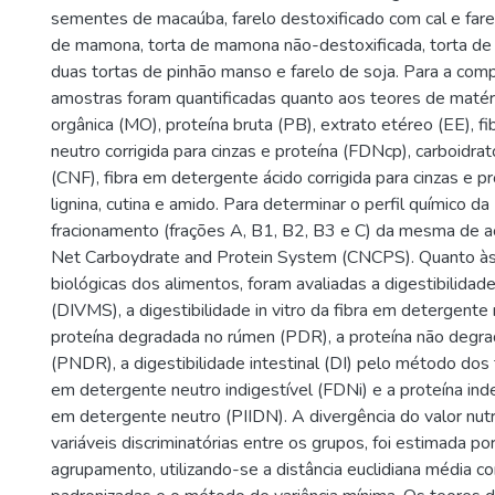
sementes de macaúba, farelo destoxificado com cal e fare
de mamona, torta de mamona não-destoxificada, torta de 
duas tortas de pinhão manso e farelo de soja. Para a comp
amostras foram quantificadas quanto aos teores de matér
orgânica (MO), proteína bruta (PB), extrato etéreo (EE), 
neutro corrigida para cinzas e proteína (FDNcp), carboidra
(CNF), fibra em detergente ácido corrigida para cinzas e p
lignina, cutina e amido. Para determinar o perfil químico da 
fracionamento (frações A, B1, B2, B3 e C) da mesma de a
Net Carboydrate and Protein System (CNCPS). Quanto às 
biológicas dos alimentos, foram avaliadas a digestibilidade
(DIVMS), a digestibilidade in vitro da fibra em detergent
proteína degradada no rúmen (PDR), a proteína não degr
(PNDR), a digestibilidade intestinal (DI) pelo método dos t
em detergente neutro indigestível (FDNi) e a proteína ind
em detergente neutro (PIIDN). A divergência do valor nut
variáveis discriminatórias entre os grupos, foi estimada po
agrupamento, utilizando-se a distância euclidiana média co