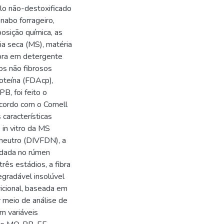
lo não-destoxificado
nabo forrageiro,
osição química, as
ia seca (MS), matéria
fibra em detergente
tos não fibrosos
roteína (FDAcp),
PB, foi feito o
cordo com o Cornell
características
 in vitro da MS
e neutro (DIVFDN), a
adada no rúmen
rês estádios, a fibra
egradável insolúvel
ricional, baseada em
r meio de análise de
m variáveis