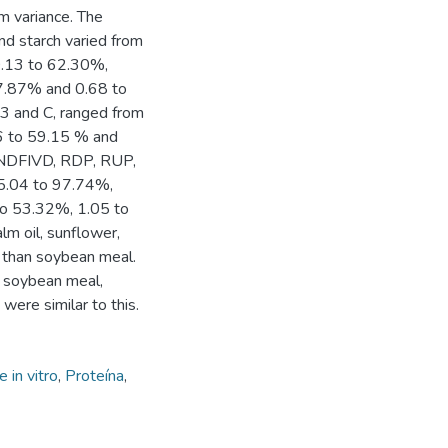
m variance. The
nd starch varied from
.13 to 62.30%,
7.87% and 0.68 to
B3 and C, ranged from
6 to 59.15 % and
, NDFIVD, RDP, RUP,
5.04 to 97.74%,
to 53.32%, 1.05 to
m oil, sunflower,
 than soybean meal.
 soybean meal,
 were similar to this.
e in vitro
,
Proteína
,