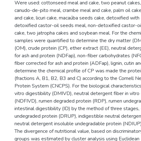
Were used: cottonseed meal and cake, two peanut cakes,
canudo-de-pito meal, crambe meal and cake, palm oil cak
and cake, licuri cake, macaúba seeds cake, detoxified with
detoxified castor-oil seeds meal, non-detoxified castor-oi
cake, two jatropha cakes and soybean meal. For the chemi
samples were quantified to determine the dry matter (DM
(OM), crude protein (CP), ether extract (EE), neutral deter
for ash and protein (NDFap), non-fiber carbohydrates (NFC
fiber corrected for ash and protein (ADFap), lignin, cutin an
determine the chemical profile of CP was made the protein
(fractions A, B1, B2, B3 and C) according to the Cornell 
Protein System (CNCPS). For the biological characteristics
vitro digestibility (DMIVD), neutral detergent fiber in vitro 
(NDFIVD), rumen degraded protein (RDP), rumen undegra
intestinal digestibility (ID) by the method of three stages
undegraded protein (DRUP), indigestible neutral detergen
neutral detergent insoluble undegradable protein (NDIUP
The divergence of nutritional value, based on discriminato
groups was estimated by cluster analysis using Euclidean 