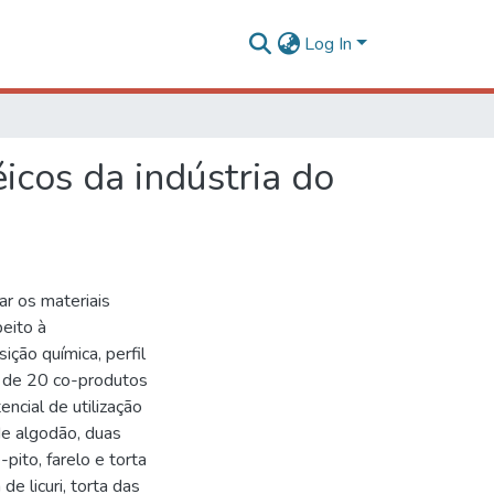
Log In
icos da indústria do
ar os materiais
eito à
ição química, perfil
as de 20 co-produtos
ncial de utilização
de algodão, duas
pito, farelo e torta
de licuri, torta das