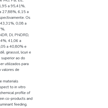
de MO, PB, EE,
81,95 a 95,41%,
a 27,88%, 6,15 a
spectivamente. Os
a 43,31%, 0,08 a
7%,
PNDR, DI, PNDRD,
74%, 41,06 a
1,05 a 40,80% e
 girassol, licuri e
superior ao do
r utilizados para
m valores de
te materials
pect to in vitro
chemical profile of
tein co-products and
ruminant feeding.