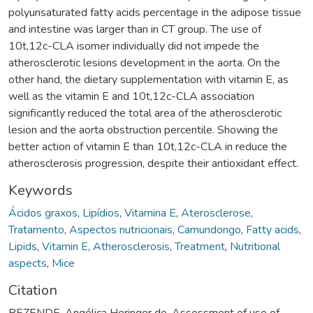
polyunsaturated fatty acids percentage in the adipose tissue
and intestine was larger than in CT group. The use of
10t,12c-CLA isomer individually did not impede the
atherosclerotic lesions development in the aorta. On the
other hand, the dietary supplementation with vitamin E, as
well as the vitamin E and 10t,12c-CLA association
significantly reduced the total area of the atherosclerotic
lesion and the aorta obstruction percentile. Showing the
better action of vitamin E than 10t,12c-CLA in reduce the
atherosclerosis progression, despite their antioxidant effect.
Keywords
Ácidos graxos
,
Lipídios
,
Vitamina E
,
Aterosclerose
,
Tratamento
,
Aspectos nutricionais
,
Camundongo
,
Fatty acids
,
Lipids
,
Vitamin E
,
Atherosclerosis
,
Treatment
,
Nutritional
aspects
,
Mice
Citation
REZENDE, Angélica Heringer de. Assessment of use of