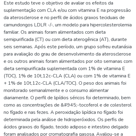
Este estudo teve o objetivo de avaliar os efeitos da
suplementação com CLA e/ou com vitamina E na progressão
da aterosclerose e no perfil de ácidos graxos teciduais de
camundongos LDLR -/-, um modelo para hipercolesterolemia
familiar. Os animais foram alimentados com dieta
semipurificada (CT) ou com dieta aterogênica (AT), durante
seis semanas. Após este período, um grupo sofreu eutanásia
para avaliação do grau de desenvolvimento da aterosclerose
e os outros animais foram alimentados por oito semanas com
dieta semipurificada suplementada com 1% de vitamina E
(TOC), 1% de 10t,12c-CLA (CLA) ou com 1% de vitamina E
+ 1% de 10t,12c-CLA (CLA/TOC). O peso dos animais foi
monitorado semanalmente e o consumo alimentar
diariamente. O perfil de lipídios séricos foi determinado, bem
como as concentrações de &#945;-tocoferol e de colesterol
no fígado e nas fezes. A peroxidação lipídica no fígado foi
determinada pela análise de hidroperóxidos. Os perfis de
ácidos graxos do fígado, tecido adiposo e intestino delgado
foram analisados por cromatografia gasosa. Avaliou-se a