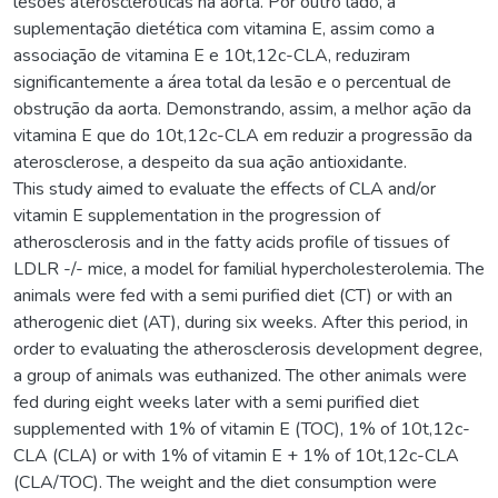
lesões ateroscleróticas na aorta. Por outro lado, a
suplementação dietética com vitamina E, assim como a
associação de vitamina E e 10t,12c-CLA, reduziram
significantemente a área total da lesão e o percentual de
obstrução da aorta. Demonstrando, assim, a melhor ação da
vitamina E que do 10t,12c-CLA em reduzir a progressão da
aterosclerose, a despeito da sua ação antioxidante.
This study aimed to evaluate the effects of CLA and/or
vitamin E supplementation in the progression of
atherosclerosis and in the fatty acids profile of tissues of
LDLR -/- mice, a model for familial hypercholesterolemia. The
animals were fed with a semi purified diet (CT) or with an
atherogenic diet (AT), during six weeks. After this period, in
order to evaluating the atherosclerosis development degree,
a group of animals was euthanized. The other animals were
fed during eight weeks later with a semi purified diet
supplemented with 1% of vitamin E (TOC), 1% of 10t,12c-
CLA (CLA) or with 1% of vitamin E + 1% of 10t,12c-CLA
(CLA/TOC). The weight and the diet consumption were