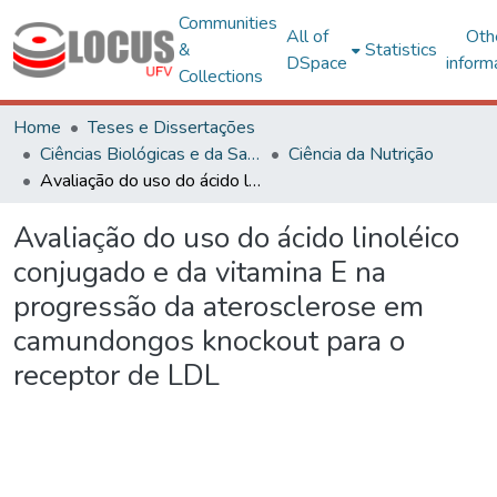
Communities
All of
Oth
&
Statistics
DSpace
inform
Collections
Home
Teses e Dissertações
Ciências Biológicas e da Saúde
Ciência da Nutrição
Avaliação do uso do ácido linoléico conjugado e da vitamina E na progressão da aterosclerose em camundongos knockout para o receptor de LDL
Avaliação do uso do ácido linoléico
conjugado e da vitamina E na
progressão da aterosclerose em
camundongos knockout para o
receptor de LDL