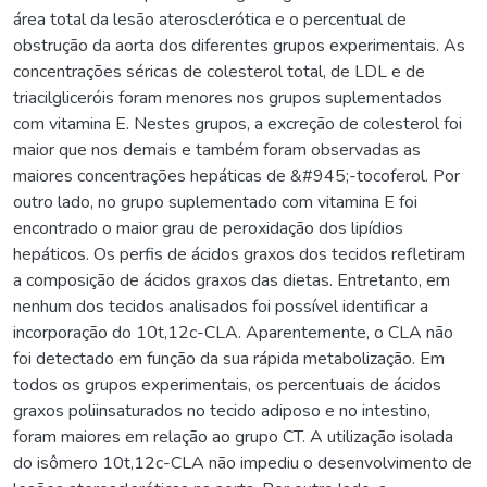
área total da lesão aterosclerótica e o percentual de
obstrução da aorta dos diferentes grupos experimentais. As
concentrações séricas de colesterol total, de LDL e de
triacilgliceróis foram menores nos grupos suplementados
com vitamina E. Nestes grupos, a excreção de colesterol foi
maior que nos demais e também foram observadas as
maiores concentrações hepáticas de &#945;-tocoferol. Por
outro lado, no grupo suplementado com vitamina E foi
encontrado o maior grau de peroxidação dos lipídios
hepáticos. Os perfis de ácidos graxos dos tecidos refletiram
a composição de ácidos graxos das dietas. Entretanto, em
nenhum dos tecidos analisados foi possível identificar a
incorporação do 10t,12c-CLA. Aparentemente, o CLA não
foi detectado em função da sua rápida metabolização. Em
todos os grupos experimentais, os percentuais de ácidos
graxos poliinsaturados no tecido adiposo e no intestino,
foram maiores em relação ao grupo CT. A utilização isolada
do isômero 10t,12c-CLA não impediu o desenvolvimento de