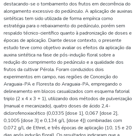
destacando-se o tombamento dos frutos em decorrência do
alongamento excessivo do pedúnculo. A aplicação de auxinas
sintéticas tem sido utilizada de forma empírica como
estratégia para o rebaixamento do pedúnculo, porém sem
respaldo técnico-científico quanto à padronização de doses e
épocas de aplicação. Diante desse contexto, o presente
estudo teve como objetivo avaliar os efeitos da aplicação da
auxina sintética na fase de pós-indução floral sobre a
redução do comprimento do pedúnculo e a qualidade dos
frutos da cultivar Pérola. Foram conduzidos dois
experimentos em campo, nas regiões de Conceição do
Araguaia-PA e Floresta do Araguaia-PA, empregando o
delineamento em blocos casualizados com esquema fatorial
triplo (2 x 4 x 3 + 1), utilizando dois métodos de pulverização
(manual e mecanizado), quatro doses de ácido 2,4-
diclorofenoxiacético (0,0335 [dose 1], 0,067 [dose 2],
0,1005 [dose 3] e 0,134 g/L [dose 4]) combinadas com
0,072 g/L de Ethrel, e três épocas de aplicação (10, 15 e 20
dias após indução floral). Os resultados indicaram que a