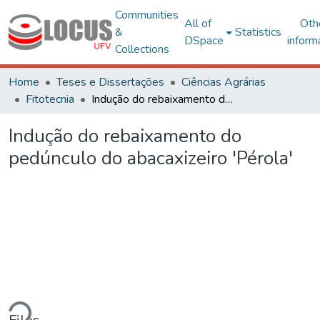
Communities
All of
Oth
&
Statistics
DSpace
inform
Collections
Home
Teses e Dissertações
Ciências Agrárias
Fitotecnia
Indução do rebaixamento do pedúnculo do abacaxizeiro 'Pérola'
Indução do rebaixamento do
pedúnculo do abacaxizeiro 'Pérola'
Loading...