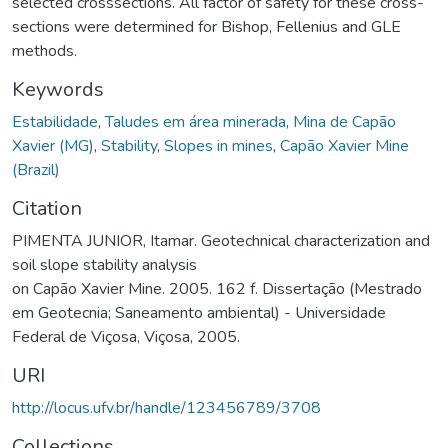
selected crosssections. All factor of safety for these cross-
sections were determined for Bishop, Fellenius and GLE
methods.
Keywords
Estabilidade
,
Taludes em área minerada
,
Mina de Capão
Xavier (MG)
,
Stability
,
Slopes in mines
,
Capão Xavier Mine
(Brazil)
Citation
PIMENTA JUNIOR, Itamar. Geotechnical characterization and
soil slope stability analysis
on Capão Xavier Mine. 2005. 162 f. Dissertação (Mestrado
em Geotecnia; Saneamento ambiental) - Universidade
Federal de Viçosa, Viçosa, 2005.
URI
http://locus.ufv.br/handle/123456789/3708
Collections