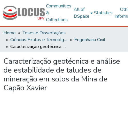
Communities
All of
Oth
&
Statistics
DSpace
inform
Collections
Home
Teses e Dissertações
Ciências Exatas e Tecnológicas
Engenharia Civil
Caracterização geotécnica e análise de estabilidade de taludes de mineração em solos da Mina de Capão Xavier
Caracterização geotécnica e análise
de estabilidade de taludes de
mineração em solos da Mina de
Capão Xavier