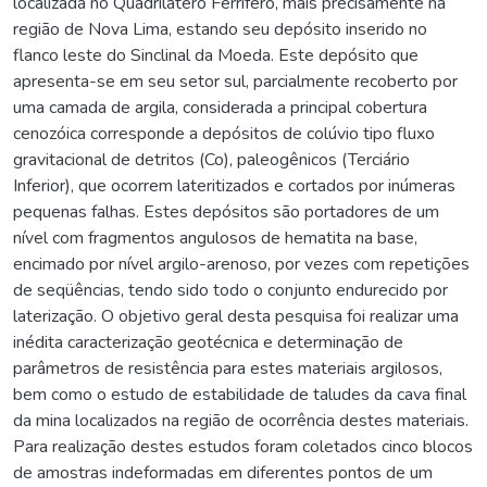
localizada no Quadrilátero Ferrífero, mais precisamente na
região de Nova Lima, estando seu depósito inserido no
flanco leste do Sinclinal da Moeda. Este depósito que
apresenta-se em seu setor sul, parcialmente recoberto por
uma camada de argila, considerada a principal cobertura
cenozóica corresponde a depósitos de colúvio tipo fluxo
gravitacional de detritos (Co), paleogênicos (Terciário
Inferior), que ocorrem lateritizados e cortados por inúmeras
pequenas falhas. Estes depósitos são portadores de um
nível com fragmentos angulosos de hematita na base,
encimado por nível argilo-arenoso, por vezes com repetições
de seqüências, tendo sido todo o conjunto endurecido por
laterização. O objetivo geral desta pesquisa foi realizar uma
inédita caracterização geotécnica e determinação de
parâmetros de resistência para estes materiais argilosos,
bem como o estudo de estabilidade de taludes da cava final
da mina localizados na região de ocorrência destes materiais.
Para realização destes estudos foram coletados cinco blocos
de amostras indeformadas em diferentes pontos de um