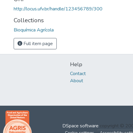
http://locus.ufv.br/handle/123456789/300
Collections
Bioquímica Agrícola
Full item page
Help
Contact
About
DSpace software
copyright © 2
Cookie settings
Accessibility sett