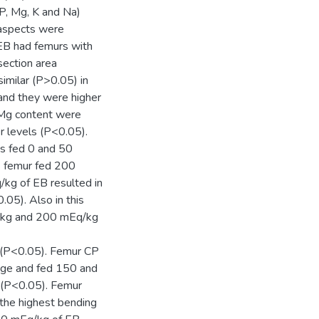
 P, Mg, K and Na)
aspects were
 EB had femurs with
section area
imilar (P>0.05) in
and they were higher
 Mg content were
r levels (P<0.05).
ks fed 0 and 50
s femur fed 200
kg of EB resulted in
05). Also in this
Eq/kg and 200 mEq/kg
s (P<0.05). Femur CP
 age and fed 150 and
 (P<0.05). Femur
the highest bending