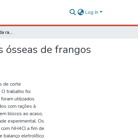
Log In
Balanços eletrolíticos da ração sobre características ósseas de frangos de corte
as ósseas de frangos
s de corte
 O trabalho foi
foram utilizados
dos com rações à
o em blocos ao acaso,
ade experimental. Os
l com NH4Cl a fim de
 balanço eletrolítico