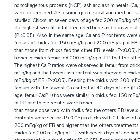
noncollagenous proteins (NCP), ash and ash minerals (Ca,
were determined. Also some geometrical and mechanics 
studied. Chicks, at seven days of age fed 200 mEq/kg of
the highest weight of fat-free dried bone and transversal 
(P<0.05). Also, in the same age, Ca and P contents were s
femurs of chicks fed 150 mEq/kg and 200 mEq/kg of EB 
than those from chicks fed the other EB levels (P<0.05).
higher in chicks femur fed 200 mEq/kg of EB that the othe
The highest Ca:P ratios were observed in femur from chic
mEq/kg and the lowest ash content was oberved in chick
mEq/kg of EB (P<0.05). Feeding the chicks with 200 mEq/
femurs with the lowest Ca content at 42 days of age (P<0.
age, femur Ca:P ratios were similar in chicks fed 150 m
of EB and these results were higher
than those observed with chciks fed the others EB level
contents were similar (P>0.05) in chicks with 21 days of
200 mEq/kg of EB and higher than the others treatments
chicks fed 200 mEq/kg of EB with seven days of age had 