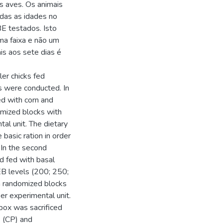
s aves. Os animais
das as idades no
E testados. Isto
ma faixa e não um
is aos sete dias é
ler chicks fed
ts were conducted. In
ed with corn and
mized blocks with
tal unit. The dietary
basic ration in order
 In the second
d fed with basal
EB levels (200; 250;
 randomized blocks
per experimental unit.
box was sacrificed
 (CP) and