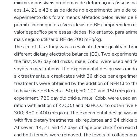
minimizar possíveis problemas de deformações ósseas na
aos 14, 21 e 42 dias de idade no experimento um e de to
experimento dois foram menos afetados pelos níveis de B
permite inferir que os níveis ideais de BE compreendem u
valor específico para essas idades. No entanto, para anima
mais seguro utilizar o BE de 200 mEq/kg.
The aim of this study was to evaluate femur quality of broi
different dietary electrolite balance (EB). Two experimen
the first, 936 day old chicks, male, Cobb, were used and f
soybean meal rations. The experimental design was rando
six treatments, six replicates with 26 chicks per experimen
treatments were obtained by the addition of NH4Cl to the 
to have five EB levels (-50; 0; 50; 100 and 150 mEq/kg).
experiment, 720 day old chicks, male, Cobb, were used an
ration with adition of K2CO3 and NaHCO3 to obtain five 
300; 350 e 400 mEq/kg). The experimental design was in
with five dietary treatments, six replicates and 24 chicks 
At seven, 14, 21 and 42 days of age one chick from each 
and both femurs were removed. The levels of collagenous