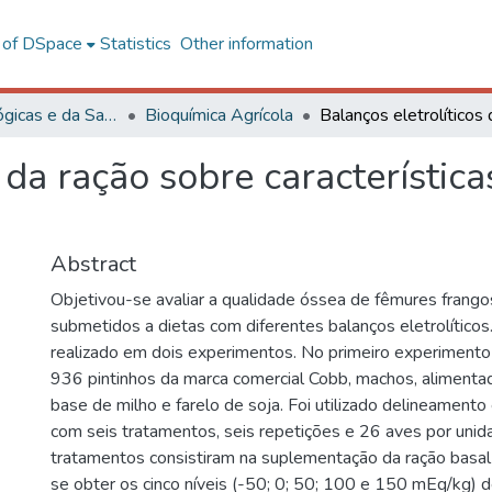
l of DSpace
Statistics
Other information
Ciências Biológicas e da Saúde
Bioquímica Agrícola
 da ração sobre característic
Abstract
Objetivou-se avaliar a qualidade óssea de fêmures frango
submetidos a dietas com diferentes balanços eletrolíticos.
realizado em dois experimentos. No primeiro experimento 
936 pintinhos da marca comercial Cobb, machos, alimenta
base de milho e farelo de soja. Foi utilizado delineament
com seis tratamentos, seis repetições e 26 aves por unid
tratamentos consistiram na suplementação da ração basa
se obter os cinco níveis (-50; 0; 50; 100 e 150 mEq/kg) de