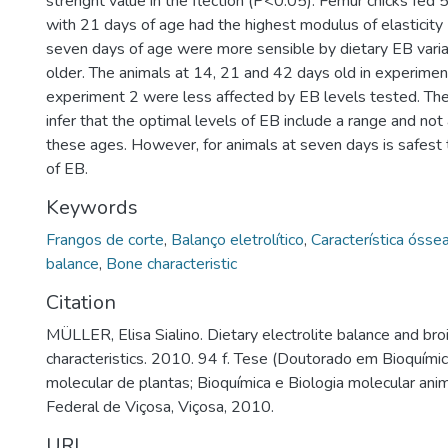
strenght value in the flection (P<0.05). Femur chicks fed
with 21 days of age had the highest modulus of elasticity
seven days of age were more sensible by dietary EB varia
older. The animals at 14, 21 and 42 days old in experiment
experiment 2 were less affected by EB levels tested. Then
infer that the optimal levels of EB include a range and not 
these ages. However, for animals at seven days is safes
of EB.
Keywords
Frangos de corte
,
Balanço eletrolítico
,
Característica ósse
balance
,
Bone characteristic
Citation
MÜLLER, Elisa Sialino. Dietary electrolite balance and bro
characteristics. 2010. 94 f. Tese (Doutorado em Bioquímic
molecular de plantas; Bioquímica e Biologia molecular ani
Federal de Viçosa, Viçosa, 2010.
URI