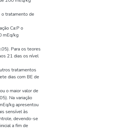
o de 200 mEq/kg
g o tratamento de
ação Ca:P o
00 mEq/kg
,05). Para os teores
s 21 dias os nível
utros tratamentos
sete dias com BE de
u o maior valor de
05). Na variação
0 mEq/kg apresentou
is sensível às
controle, devendo-se
nicial a fim de