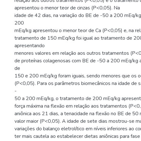
relação aos outros tratamentos (P<0,05) e o tratament
apresentou o menor teor de cinzas (P<0,05). Na
idade de 42 dias, na variação do BE de -50 a 200 mEq/k
200
mEq/kg apresentou o menor teor de Ca (P<0,05) e, na rel
tratamento de 150 mEq/kg foi igual ao tratamento de 2
apresentando
menores valores em relação aos outros tratamentos (P<0
de proteínas colagenosas com BE de -50 a 200 mEq/kg ao
de
150 e 200 mEq/kg foram iguais, sendo menores que os o
(P<0,05). Para os parâmetros biomecânicos na idade de 
-
50 a 200 mEq/kg, o tratamento de 200 mEq/kg apresento
força máxima na flexão em relação aos tratamentos (P<0,
aniônica aos 21 dias, a tenacidade na flexão no BE de 5
valor maior (P<0,05). A idade de sete dias mostrou-se ma
variações do balanço eletrolítico em níveis inferiores ao 
ter mais cautela ao estabelecer dietas aniônicas para fase i