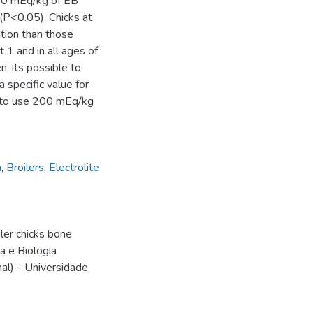
 50 mEq/kg of EB
 (P<0.05). Chicks at
tion than those
 1 and in all ages of
, its possible to
a specific value for
t to use 200 mEq/kg
a
,
Broilers
,
Electrolite
iler chicks bone
a e Biologia
mal) - Universidade