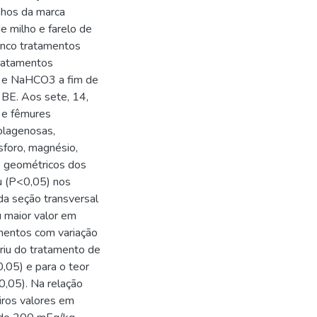
nhos da marca
e milho e farelo de
inco tratamentos
tratamentos
3 e NaHCO3 a fim de
 BE. Aos sete, 14,
x e fêmures
olagenosas,
sforo, magnésio,
e geométricos dos
u (P<0,05) nos
a seção transversal
 maior valor em
mentos com variação
riu do tratamento de
05) e para o teor
,05). Na relação
iros valores em