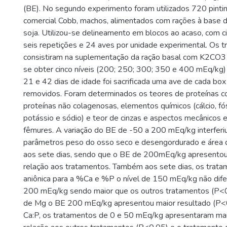
(BE). No segundo experimento foram utilizados 720 pinti
comercial Cobb, machos, alimentados com rações à base d
soja. Utilizou-se delineamento em blocos ao acaso, com c
seis repetições e 24 aves por unidade experimental. Os 
consistiram na suplementação da ração basal com K2CO
se obter cinco níveis (200; 250; 300; 350 e 400 mEq/kg)
21 e 42 dias de idade foi sacrificada uma ave de cada bo
removidos. Foram determinados os teores de proteínas c
proteínas não colagenosas, elementos químicos (cálcio, fó
potássio e sódio) e teor de cinzas e aspectos mecânicos 
fêmures. A variação do BE de -50 a 200 mEq/kg interferi
parâmetros peso do osso seco e desengordurado e área d
aos sete dias, sendo que o BE de 200mEq/kg apresentou
relação aos tratamentos. Também aos sete dias, os trata
aniônica para a %Ca e %P o nível de 150 mEq/kg não dife
200 mEq/kg sendo maior que os outros tratamentos (P<0,
de Mg o BE 200 mEq/kg apresentou maior resultado (P<0
Ca:P, os tratamentos de 0 e 50 mEq/kg apresentaram ma