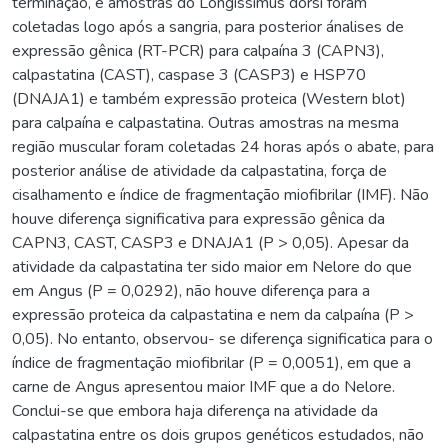
terminação, e amostras do Longissimus dorsi foram
coletadas logo após a sangria, para posterior ánalises de
expressão gênica (RT-PCR) para calpaína 3 (CAPN3),
calpastatina (CAST), caspase 3 (CASP3) e HSP70
(DNAJA1) e também expressão proteica (Western blot)
para calpaína e calpastatina. Outras amostras na mesma
região muscular foram coletadas 24 horas após o abate, para
posterior análise de atividade da calpastatina, força de
cisalhamento e índice de fragmentação miofibrilar (IMF). Não
houve diferença significativa para expressão gênica da
CAPN3, CAST, CASP3 e DNAJA1 (P > 0,05). Apesar da
atividade da calpastatina ter sido maior em Nelore do que
em Angus (P = 0,0292), não houve diferença para a
expressão proteica da calpastatina e nem da calpaína (P >
0,05). No entanto, observou- se diferença significatica para o
índice de fragmentação miofibrilar (P = 0,0051), em que a
carne de Angus apresentou maior IMF que a do Nelore.
Conclui-se que embora haja diferença na atividade da
calpastatina entre os dois grupos genéticos estudados, não