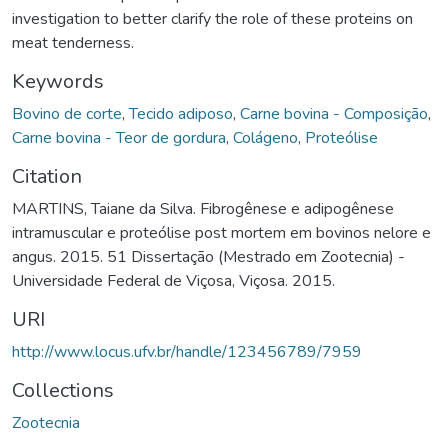
investigation to better clarify the role of these proteins on
meat tenderness.
Keywords
Bovino de corte
,
Tecido adiposo
,
Carne bovina - Composição
,
Carne bovina - Teor de gordura
,
Colágeno
,
Proteólise
Citation
MARTINS, Taiane da Silva. Fibrogênese e adipogênese
intramuscular e proteólise post mortem em bovinos nelore e
angus. 2015. 51 Dissertação (Mestrado em Zootecnia) -
Universidade Federal de Viçosa, Viçosa. 2015.
URI
http://www.locus.ufv.br/handle/123456789/7959
Collections
Zootecnia