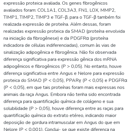
expressão proteica avaliada. Os genes fibrogênicos
avaliados foram: COL1A1, COL3A3, FN1, LOX, MMP2,
TIMP1, TIMP2, TIMP3 e TGF-β, para o TGF-β também foi
realizada expressão de proteína. Além dessas, foram
realizadas expressão proteica da SMAD (proteína envolvida
na iniciação da fibrogênese) e da PDGFRα (proteína
indicadora de células indiferenciadas), comum às vias de
sinalização adipogênica e fibrogênica. Não foi observada
diferença significativa para expressão gênica dos mRNA
adipogênicos e fibrogênicos (P > 0,05). No entanto, houve
diferença significativa entre Angus e Nelore para expressão
proteica do SMAD (P < 0,05), PPARγ (P < 0,05) e PDGFRα
(P < 0,05), em que tais proteínas foram mais expressas nos
animais da raça Angus. Embora não tenha sido encontrada
diferença para quantificação química de colágeno e sua
solubilidade (P > 0,05), houve diferença entre as raças para
quantificação química do extrato etéreo, indicando maior
deposição de gordura intramuscular em Angus do que em
Nelore (P < 0,001). Conclui- se que existe diferença na