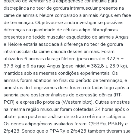
objetivo de verificar se a adipogênese contribuiria para
discrepância no teor de gordura intramuscular presente na
carne de animais Nelore comparado a animais Angus em fase
de terminação. Objetivou-se ainda investigar se possíveis
diferenças na quantidade de células adipo-fibrogênicas
presentes no tecido muscular esquelético de animais Angus
e Nelore estaria associada à diferença no teor de gordura
intramuscular da carne oriunda desses animais. Foram
utilizados 6 animais da raça Nelore (peso inicial = 372,5 ±
37,3 kg) e 6 da raça Angus (peso inicial = 382,8 ± 23,9 kg),
mantidos sob as mesmas condições experimentais. Os
animais foram abatidos no final do período de terminação, e
amostras do Longissimus dorsi foram coletadas logo após a
sangria, para posterior ánalises de expressão gênica (RT-
PCR) e expressão proteica (Western blot). Outras amostras
na mesma região muscular foram coletadas 24 horas após o
abate, para posterior análise de extrato etéreo e colágeno.
Os genes adipogênicos avaliados foram: C/EBPα, PPARγ e
Zfp423; Sendo que o PPARγ e Zfp423 também tiveram sua