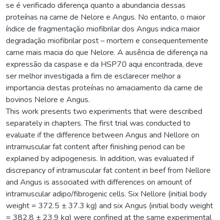
se é verificado diferença quanto a abundancia dessas
proteínas na carne de Nelore e Angus. No entanto, o maior
índice de fragmentação miofibrilar dos Angus indica maior
degradação miofibrilar post – mortem e consequentemente
carne mais macia do que Nelore. A ausência de diferença na
expressão da caspase e da HSP70 aqui encontrada, deve
ser melhor investigada a fim de esclarecer melhor a
importancia destas proteínas no amaciamento da carne de
bovinos Nelore e Angus.
This work presents two experiments that were described
separately in chapters. The first trial was conducted to
evaluate if the difference between Angus and Nellore on
intramuscular fat content after finishing period can be
explained by adipogenesis. In addition, was evaluated if
discrepancy of intramuscular fat content in beef from Nellore
and Angus is associated with differences on amount of
intramuscular adipo/fibrogenic cells. Six Nellore (initial body
weight = 372.5 ± 37.3 kg) and six Angus (initial body weight
= 382.8 ± 23.9 kg) were confined at the same experimental