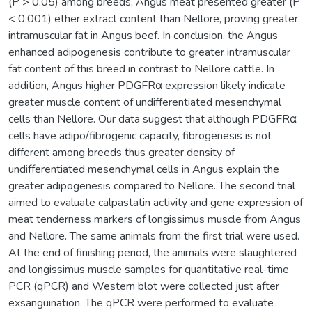
(P > 0.05) among breeds, Angus meat presented greater (P
< 0.001) ether extract content than Nellore, proving greater
intramuscular fat in Angus beef. In conclusion, the Angus
enhanced adipogenesis contribute to greater intramuscular
fat content of this breed in contrast to Nellore cattle. In
addition, Angus higher PDGFRα expression likely indicate
greater muscle content of undifferentiated mesenchymal
cells than Nellore. Our data suggest that although PDGFRα
cells have adipo/fibrogenic capacity, fibrogenesis is not
different among breeds thus greater density of
undifferentiated mesenchymal cells in Angus explain the
greater adipogenesis compared to Nellore. The second trial
aimed to evaluate calpastatin activity and gene expression of
meat tenderness markers of longissimus muscle from Angus
and Nellore. The same animals from the first trial were used.
At the end of finishing period, the animals were slaughtered
and longissimus muscle samples for quantitative real-time
PCR (qPCR) and Western blot were collected just after
exsanguination. The qPCR were performed to evaluate