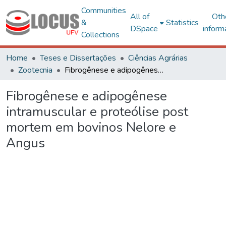
Communities
All of
Oth
&
Statistics
DSpace
inform
Collections
Home
Teses e Dissertações
Ciências Agrárias
Zootecnia
Fibrogênese e adipogênese intramuscular e proteólise post mortem em bovinos Nelore e Angus
Fibrogênese e adipogênese
intramuscular e proteólise post
mortem em bovinos Nelore e
Angus