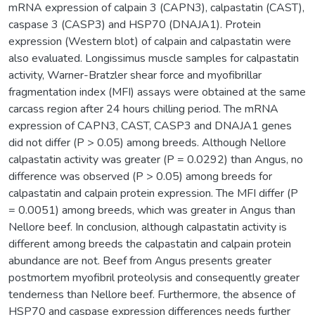
mRNA expression of calpain 3 (CAPN3), calpastatin (CAST),
caspase 3 (CASP3) and HSP70 (DNAJA1). Protein
expression (Western blot) of calpain and calpastatin were
also evaluated. Longissimus muscle samples for calpastatin
activity, Warner-Bratzler shear force and myofibrillar
fragmentation index (MFI) assays were obtained at the same
carcass region after 24 hours chilling period. The mRNA
expression of CAPN3, CAST, CASP3 and DNAJA1 genes
did not differ (P > 0.05) among breeds. Although Nellore
calpastatin activity was greater (P = 0.0292) than Angus, no
difference was observed (P > 0.05) among breeds for
calpastatin and calpain protein expression. The MFI differ (P
= 0.0051) among breeds, which was greater in Angus than
Nellore beef. In conclusion, although calpastatin activity is
different among breeds the calpastatin and calpain protein
abundance are not. Beef from Angus presents greater
postmortem myofibril proteolysis and consequently greater
tenderness than Nellore beef. Furthermore, the absence of
HSP70 and caspase expression differences needs further