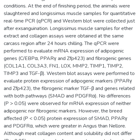
conditions. At the end of finishing period, the animals were
slaughtered and longissimus muscle samples for quantitative
real-time PCR (qPCR) and Western blot were collected just
after exsanguination. Longissimus muscle samples for ether
extract and collagen assays were obtained at the same
carcass region after 24 hours chilling. The qPCR were
performed to evaluate mRNA expression of adipogenic
genes (C/EBPα, PPARγ and Zfp423) and fibrogenic genes
(COL1A1, COL3A3, FN1, LOX, MMP2, TIMP1, TIMP2,
TIMP3 and TGF-β). Western blot assays were performed to
evaluate protein expression of adipogenic markers (PPARγ
and Zfp423), the fibrogenic marker TGF-β and genes related
with both pathways (SMAD and PDGFRα). No differences
(P > 0.05) were observed for mRNA expression of neither
adipogenic nor fibrogenic markers. However, the breed
affected (P < 0.05) protein expression of SMAD, PPARγ
and PDGFRα, which were greater in Angus than Nellore.
Although meat collagen content and solubility did not differ