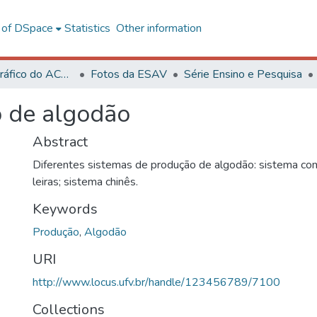
l of DSpace
Statistics
Other information
Acervo Fotográfico do ACH-UFV
Fotos da ESAV
Série Ensino e Pesquisa
o de algodão
Abstract
Diferentes sistemas de produção de algodão: sistema co
leiras; sistema chinês.
Keywords
Produção
,
Algodão
URI
http://www.locus.ufv.br/handle/123456789/7100
Collections