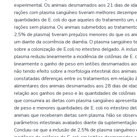
experimental. Os animais desmamados aos 21 dias de id
rações com plasma sangüíneo tiveram melhores desemp
quantidades de E. coli do que aqueles do tratamento um,
rações sem plasma. Os animais submetidos ao tratamento
2,5% de plasma) tiveram prejuízos menores do que os an
um diante da ocorrência de diarréia. O plasma sangüíneo t
sobre a colonização de E.coli no intestino delgado. A incl
plasma reduziu linearmente a incidência de colônias de E. 
linearmente o ganho de peso em leitões desmamados aos
não tendo efeito sobre a morfologia intestinal dos animai
constatadas diferenças entre os tratamentos em relação 
alimentares dos animais desmamados aos 28 dias de ida
relação aos ganhos de peso e às quantidades de colônias d
que consumira as dietas com plasma sangüíneo apresent
de peso e menores quantidades de E. coli no intestino de
animais que receberam dietas sem plasma. Não se observ
parâmetros intestinais avaliados diante da suplementação
Concluiu-se que a inclusão de 2,5% de plasma sanguíneo 