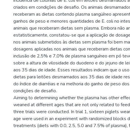
incidência de colônias de E. coli em leitões desmamados 
criados em condições de desafio. Os animais desmamados
receberam as dietas contendo plasma sangüíneo apresen
ganhos de peso e menores quantidades de E. coli no inte
animais que receberam dietas sem plasma. Embora não an
estatisticamente, constatou-se que a aplicação de dosage
nos animais submetidos às dietas sem plasma foi bem ma
dosagens aplicadas nos animais que receberam dietas co
inclusão de 2,5% e 7,0% de plasma sanguíneo em pó teve
sobre a altura de vilosidade do duodeno e do jejuno de 
aos 35 dias de idade. Esses resultados indicam que o us
dietas para leitões desmamados aos 35 dias de idade res
do índice de diarréias e na melhoria do ganho de peso dos
condições de desafio.
Aiming to determining whether the plasma has other effec
weaned at different ages that are not only related to feed
three trials were conducted. In trial 1, sixteen piglets we
age were used in an experiment with randomized blocks d
treatments (diets with 0.0, 2.5, 5.0 and 7.5% of plasma), 