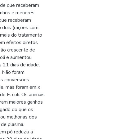
ade que receberam
enhos e menores
 que receberam
 dois (rações com
imais do tratamento
em efeitos diretos
usão crescente de
coli e aumentou
 21 dias de idade,
s. Não foram
às conversões
de, mas foram em x
e E. coli. Os animais
aram maiores ganhos
lgado do que os
ou melhorias dos
 de plasma.
em pó reduziu a