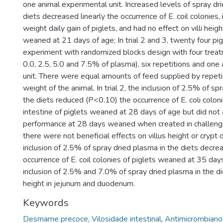
one animal experimental unit. Increased levels of spray dr
diets decreased linearly the occurrence of E. coil colonies, 
weight daily gain of piglets, and had no effect on villi heig
weaned at 21 days of age; In trial 2 and 3, twenty four pi
experiment with randomized blocks design with four treat
0.0, 2.5, 5.0 and 7.5% of plasma), six repetitions and one
unit. There were equal amounts of feed supplied by repetit
weight of the animal. In trial 2, the inclusion of 2.5% of sp
the diets reduced (P<0.10) the occurrence of E. coli coloni
intestine of piglets weaned at 28 days of age but did not
performance at 28 days weaned when created in challenge
there were not beneficial effects on villus height or crypt de
inclusion of 2.5% of spray dried plasma in the diets decr
occurrence of E. coil colonies of piglets weaned at 35 day
inclusion of 2.5% and 7.0% of spray dried plasma in the di
height in jejunum and duodenum.
Keywords
Desmame precoce
,
Vilosidade intestinal
,
Antimicrombiano