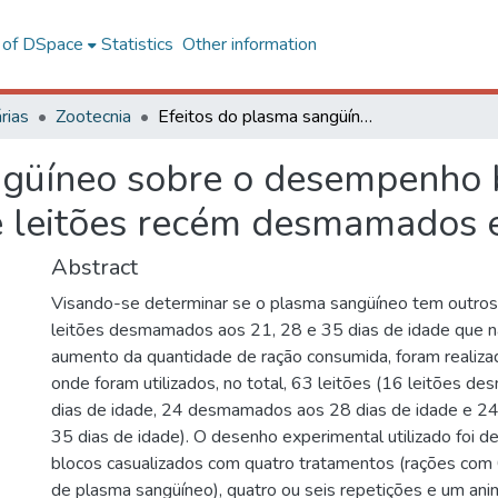
l of DSpace
Statistics
Other information
rias
Zootecnia
Efeitos do plasma sangüíneo sobre o desempenho bacteriano e estrutura intestinal de leitões recém desmamados em diferentes idades
ngüíneo sobre o desempenho 
de leitões recém desmamados 
Abstract
Visando-se determinar se o plasma sangüíneo tem outros
leitões desmamados aos 21, 28 e 35 dias de idade que n
aumento da quantidade de ração consumida, foram realiz
onde foram utilizados, no total, 63 leitões (16 leitões 
dias de idade, 24 desmamados aos 28 dias de idade e 
35 dias de idade). O desenho experimental utilizado foi 
blocos casualizados com quatro tratamentos (rações com 
de plasma sangüíneo), quatro ou seis repetições e um ani