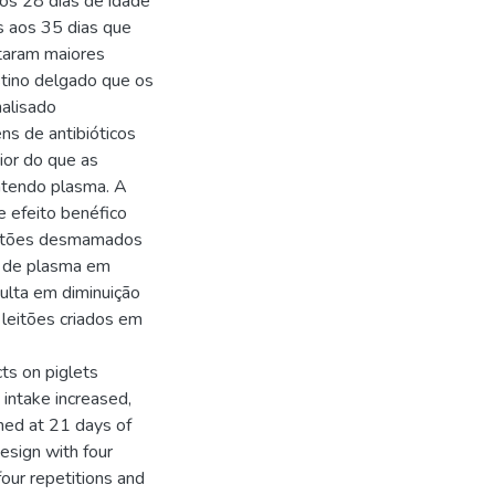
aos 28 dias de idade
 aos 35 dias que
taram maiores
stino delgado que os
alisado
ns de antibióticos
ior do que as
ntendo plasma. A
 efeito benéfico
leitões desmamados
o de plasma em
ulta em diminuição
 leitões criados em
ts on piglets
 intake increased,
aned at 21 days of
esign with four
four repetitions and