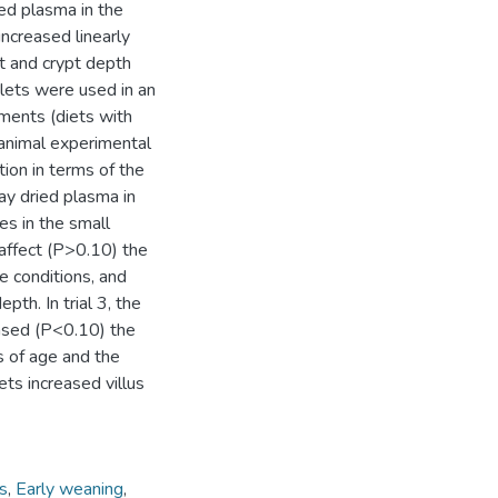
ied plasma in the
increased linearly
ht and crypt depth
glets were used in an
ments (diets with
 animal experimental
ion in terms of the
ray dried plasma in
es in the small
 affect (P>0.10) the
 conditions, and
pth. In trial 3, the
eased (P<0.10) the
s of age and the
ets increased villus
s
,
Early weaning
,