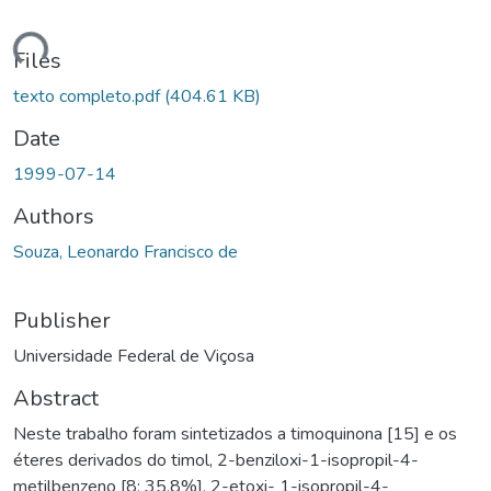
ding...
Files
texto completo.pdf
(404.61 KB)
Date
1999-07-14
Authors
Souza, Leonardo Francisco de
Publisher
Universidade Federal de Viçosa
Abstract
Neste trabalho foram sintetizados a timoquinona [15] e os
éteres derivados do timol, 2-benziloxi-1-isopropil-4-
metilbenzeno [8; 35,8%], 2-etoxi- 1-isopropil-4-