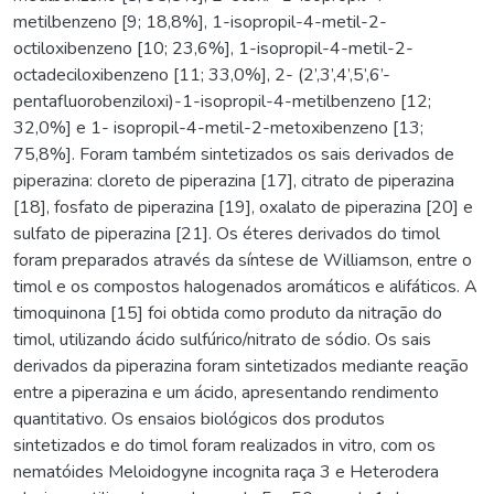
metilbenzeno [9; 18,8%], 1-isopropil-4-metil-2-
octiloxibenzeno [10; 23,6%], 1-isopropil-4-metil-2-
octadeciloxibenzeno [11; 33,0%], 2- (2’,3’,4’,5’,6’-
pentafluorobenziloxi)-1-isopropil-4-metilbenzeno [12;
32,0%] e 1- isopropil-4-metil-2-metoxibenzeno [13;
75,8%]. Foram também sintetizados os sais derivados de
piperazina: cloreto de piperazina [17], citrato de piperazina
[18], fosfato de piperazina [19], oxalato de piperazina [20] e
sulfato de piperazina [21]. Os éteres derivados do timol
foram preparados através da síntese de Williamson, entre o
timol e os compostos halogenados aromáticos e alifáticos. A
timoquinona [15] foi obtida como produto da nitração do
timol, utilizando ácido sulfúrico/nitrato de sódio. Os sais
derivados da piperazina foram sintetizados mediante reação
entre a piperazina e um ácido, apresentando rendimento
quantitativo. Os ensaios biológicos dos produtos
sintetizados e do timol foram realizados in vitro, com os
nematóides Meloidogyne incognita raça 3 e Heterodera