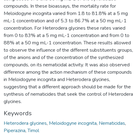
compounds. In these bioassays, the mortality rate for
Meloidogyne incognita varied from 1.8 to 81.8% at a 5 mg
mL-1 concentration and of 5.3 to 86.7% at a 50 mg mL-1
concentration. For Heterodera glycines these rates varied
from 0 to 83% at a 5 mg mL-1 concentration and from 0 to
88% at a 50 mg mL-1 concentration. These results allowed
to observe the influence of the different substituents groups,
of the anions and of the concentration of the synthesized
compounds, on its nematicidal activity. It was also observed
difference among the action mechanism of these compounds
in Meloidogyne incognita and Heterodera glycines,
suggesting that a different approach should be made for the
synthesis of nematicides that seek the control of Heterodera
glycines.
Keywords
Heterodera glycines
,
Meloidogyne incognita
,
Nematicidas
,
Piperazina
,
Timol