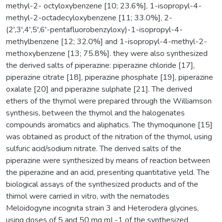
methyl-2- octyloxybenzene [10; 23.6%], 1-isopropyl-4-
methyl-2-octadecyloxybenzene [11; 33.0%], 2-
(2',3',4',5',6'-pentafluorobenzyloxy)-1-isopropyl-4-
methylbenzene [12; 32.0%] and 1-isopropyl-4-methyl-2-
methoxybenzene [13; 75.8%]. they were also synthesized
the derived salts of piperazine: piperazine chloride [17],
piperazine citrate [18], piperazine phosphate [19], piperazine
oxalate [20] and piperazine sulphate [21]. The derived
ethers of the thymol were prepared through the Williamson
synthesis, between the thymol and the halogenates
compounds aromatics and aliphatics. The thymoquinone [15]
was obtained as product of the nitration of the thymol, using
sulfuric acid/sodium nitrate. The derived salts of the
piperazine were synthesized by means of reaction between
the piperazine and an acid, presenting quantitative yeld. The
biological assays of the synthesized products and of the
thimol were carried in vitro, with the nematodes
Meloidogyne incognita strain 3 and Heterodera glycines,
using doses of 5 and 50 mg mL-1 of the synthesized