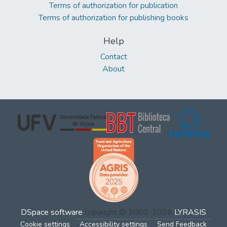
Terms of authorization for publication
Terms of authorization for publishing books
Help
Contact
About
DSpace software
copyright © 2002-2026
LYRASIS
Cookie settings
Accessibility settings
Send Feedback