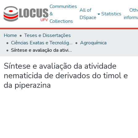
Communities
All of
Oth
&
Statistics
DSpace
inform
Collections
Home
Teses e Dissertações
Ciências Exatas e Tecnológicas
Agroquímica
Síntese e avaliação da atividade nematicida de derivados do timol e da piperazina
Síntese e avaliação da atividade
nematicida de derivados do timol e
da piperazina