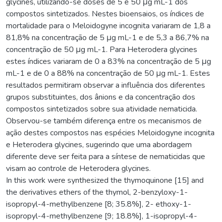
glycines, utilizando-se doses de 5 e 50 μg mL-1 dos
compostos sintetizados. Nestes bioensaios, os índices de
mortalidade para o Meloidogyne incognita variaram de 1,8 a
81,8% na concentração de 5 μg mL-1 e de 5,3 a 86,7% na
concentração de 50 μg mL-1. Para Heterodera glycines
estes índices variaram de 0 a 83% na concentração de 5 μg
mL-1 e de 0 a 88% na concentração de 50 μg mL-1. Estes
resultados permitiram observar a influência dos diferentes
grupos substituintes, dos ânions e da concentração dos
compostos sintetizados sobre sua atividade nematicida.
Observou-se também diferença entre os mecanismos de
ação destes compostos nas espécies Meloidogyne incognita
e Heterodera glycines, sugerindo que uma abordagem
diferente deve ser feita para a síntese de nematicidas que
visam ao controle de Heterodera glycines.
In this work were synthesized the thymoquinone [15] and
the derivatives ethers of the thymol, 2-benzyloxy-1-
isopropyl-4-methylbenzene [8; 35.8%], 2- ethoxy-1-
isopropyl-4-methylbenzene [9; 18.8%], 1-isopropyl-4-