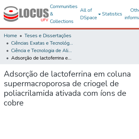
Communities
All of
Oth
&
Statistics
DSpace
inform
Collections
Home
Teses e Dissertações
Ciências Exatas e Tecnológicas
Ciência e Tecnologia de Alimentos
Adsorção de lactoferrina em coluna supermacroporosa de criogel de poliacrilamida ativada com íons de cobre
Adsorção de lactoferrina em coluna
supermacroporosa de criogel de
poliacrilamida ativada com íons de
cobre