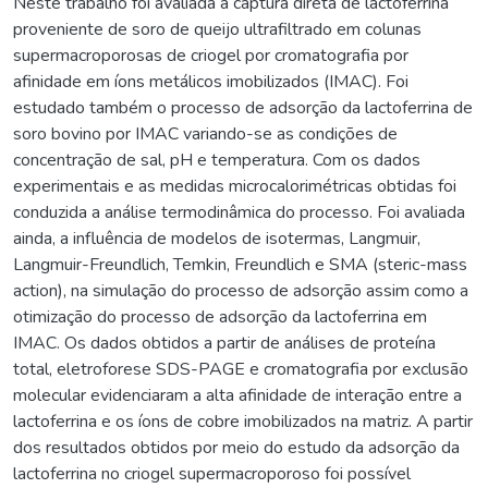
Neste trabalho foi avaliada a captura direta de lactoferrina
proveniente de soro de queijo ultrafiltrado em colunas
supermacroporosas de criogel por cromatografia por
afinidade em íons metálicos imobilizados (IMAC). Foi
estudado também o processo de adsorção da lactoferrina de
soro bovino por IMAC variando-se as condições de
concentração de sal, pH e temperatura. Com os dados
experimentais e as medidas microcalorimétricas obtidas foi
conduzida a análise termodinâmica do processo. Foi avaliada
ainda, a influência de modelos de isotermas, Langmuir,
Langmuir-Freundlich, Temkin, Freundlich e SMA (steric-mass
action), na simulação do processo de adsorção assim como a
otimização do processo de adsorção da lactoferrina em
IMAC. Os dados obtidos a partir de análises de proteína
total, eletroforese SDS-PAGE e cromatografia por exclusão
molecular evidenciaram a alta afinidade de interação entre a
lactoferrina e os íons de cobre imobilizados na matriz. A partir
dos resultados obtidos por meio do estudo da adsorção da
lactoferrina no criogel supermacroporoso foi possível