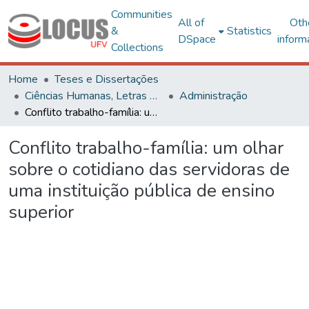
Communities
All of
Oth
&
Statistics
DSpace
inform
Collections
Home
Teses e Dissertações
Ciências Humanas, Letras e Artes
Administração
Conflito trabalho-família: um olhar sobre o cotidiano das servidoras de uma instituição pública de ensino superior
Conflito trabalho-família: um olhar
sobre o cotidiano das servidoras de
uma instituição pública de ensino
superior