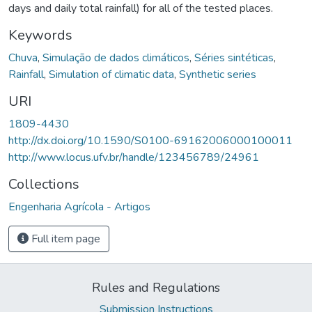
days and daily total rainfall) for all of the tested places.
Keywords
Chuva
,
Simulação de dados climáticos
,
Séries sintéticas
,
Rainfall
,
Simulation of climatic data
,
Synthetic series
URI
1809-4430
http://dx.doi.org/10.1590/S0100-69162006000100011
http://www.locus.ufv.br/handle/123456789/24961
Collections
Engenharia Agrícola - Artigos
Full item page
Rules and Regulations
Submission Instructions