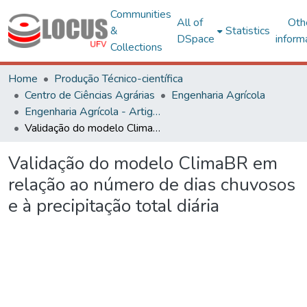
Communities
All of
Oth
&
Statistics
DSpace
inform
Collections
Home
Produção Técnico-científica
Centro de Ciências Agrárias
Engenharia Agrícola
Engenharia Agrícola - Artigos
Validação do modelo ClimaBR em relação ao número de dias chuvosos e à precipitação total diária
Validação do modelo ClimaBR em
relação ao número de dias chuvosos
e à precipitação total diária