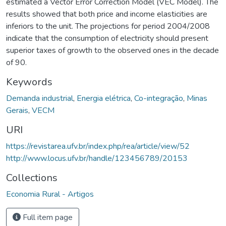
estimated a Vector Error Correction Model (VEC Model). The
results showed that both price and income elasticities are
inferiors to the unit. The projections for period 2004/2008
indicate that the consumption of electricity should present
superior taxes of growth to the observed ones in the decade
of 90.
Keywords
Demanda industrial
,
Energia elétrica
,
Co-integração
,
Minas
Gerais
,
VECM
URI
https://revistarea.ufv.br/index.php/rea/article/view/52
http://www.locus.ufv.br/handle/123456789/20153
Collections
Economia Rural - Artigos
Full item page