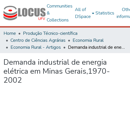
Communities
All of
Oth
&
Statistics
DSpace
inform
Collections
Home
Produção Técnico-científica
Centro de Ciências Agrárias
Economia Rural
Economia Rural - Artigos
Demanda industrial de energia elétrica em Minas Gerais,1970-2002
Demanda industrial de energia
elétrica em Minas Gerais,1970-
2002