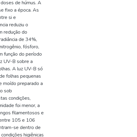
 doses de húmus. A
e fixo a época. As
tre si e
ncia reduziu o
om redução do
rradiância de 34%,
trogênio, fósforo,
em função do período
luz UV-B sobre a
olhas. A luz UV-B só
 de folhas pequenas
 e moído preparado a
do sob
tas condições,
midade foi menor, a
ungos filamentosos e
( entre 105 e 106
ntram-se dentro de
 condições higiênicas