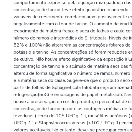
comportamento expresso pela equação raiz quadrada das
concentração de tanino teve efeito quadrático mantendo-s
variáveis de crescimento correlacionaram positivamente en
negativamente com o teor de tanino. O aumento de irradiâ
crescimento da matéria fresca e seca de folhas e caule c
número de ramos e internódios de S. trilobata. Níveis de i
52% e 100% não alteraram as concentrações foliares de ni
potássio e tanino. As concentrações só foram reduzidas 
de cultivo. Não houve efeito significativo da exposição à 
concentração de tanino e o acúmulo de matéria seca das f
alterou de forma significativa o número de ramos, número
e a matéria seca do caule. Sugere-se que o produto seco
partir de folhas de Sphagneticola trilobata seja armazena
refrigeração(5oC) e embalagens de papel metalizado. Nes
houve a preservação da cor do produto, o percentual de u
concentração de tanino maior e as contagens médias de f
leveduras ( cerca de 105 UFC.g-1 ), mesófilos aeróbios 
UFC.g-1 ) e Staphylococcus aureus (<102 UFC.g-1) enco
valores aceitáveis. No entanto, deve-se preocupar com as