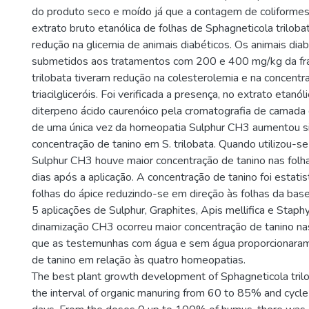
do produto seco e moído já que a contagem de coliformes t
extrato bruto etanólica de folhas de Sphagneticola trilobat
redução na glicemia de animais diabéticos. Os animais dia
submetidos aos tratamentos com 200 e 400 mg/kg da fraç
trilobata tiveram redução na colesterolemia e na concentr
triacilgliceróis. Foi verificada a presença, no extrato etanóli
diterpeno ácido caurenóico pela cromatografia de camada 
de uma única vez da homeopatia Sulphur CH3 aumentou si
concentração de tanino em S. trilobata. Quando utilizou-s
Sulphur CH3 houve maior concentração de tanino nas folh
dias após a aplicação. A concentração de tanino foi estati
folhas do ápice reduzindo-se em direção às folhas da bas
5 aplicações de Sulphur, Graphites, Apis mellifica e Staph
dinamização CH3 ocorreu maior concentração de tanino na
que as testemunhas com água e sem água proporcionaram
de tanino em relação às quatro homeopatias.
The best plant growth development of Sphagneticola trilob
the interval of organic manuring from 60 to 85% and cycl