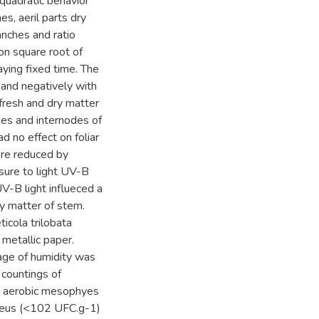
quadratic behavior
s, aeril parts dry
anches and ratio
on square root of
aying fixed time. The
and negatively with
 fresh and dry matter
hes and internodes of
d no effect on foliar
ere reduced by
osure to light UV-B
V-B light influeced a
ry matter of stem.
icola trilobata
 metallic paper.
age of humidity was
 countings of
, aerobic mesophyes
reus (<102 UFC.g-1)