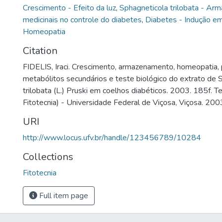
Crescimento - Efeito da luz
,
Sphagneticola trilobata - A
medicinais no controle do diabetes
,
Diabetes - Indução e
Homeopatia
Citation
FIDELIS, Iraci. Crescimento, armazenamento, homeopatia,
metabólitos secundários e teste biológico do extrato de 
trilobata (L.) Pruski em coelhos diabéticos. 2003. 185f.
Fitotecnia) - Universidade Federal de Viçosa, Viçosa. 200
URI
http://www.locus.ufv.br/handle/123456789/10284
Collections
Fitotecnia
Full item page