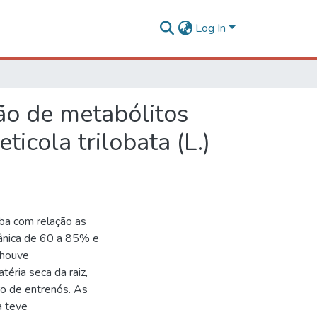
Log In
o de metabólitos
icola trilobata (L.)
ba com relação as
gânica de 60 a 85% e
 houve
ria seca da raiz,
o de entrenós. As
a teve