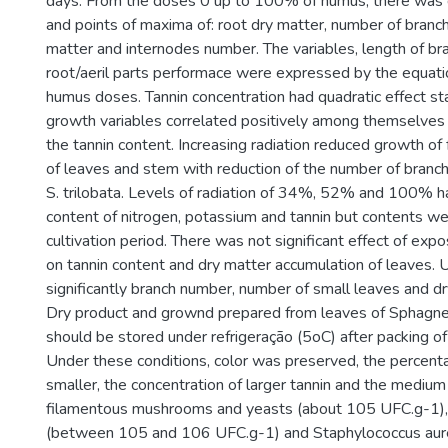
days. From the doses 0 up to 100% of humus, there was 
and points of maxima of: root dry matter, number of branche
matter and internodes number. The variables, length of br
root/aeril parts performace were expressed by the equati
humus doses. Tannin concentration had quadratic effect st
growth variables correlated positively among themselves 
the tannin content. Increasing radiation reduced growth of
of leaves and stem with reduction of the number of branc
S. trilobata. Levels of radiation of 34%, 52% and 100% ha
content of nitrogen, potassium and tannin but contents w
cultivation period. There was not significant effect of exp
on tannin content and dry matter accumulation of leaves. U
significantly branch number, number of small leaves and d
Dry product and grownd prepared from leaves of Sphagnet
should be stored under refrigeração (5oC) after packing of
Under these conditions, color was preserved, the percent
smaller, the concentration of larger tannin and the medium
filamentous mushrooms and yeasts (about 105 UFC.g-1)
(between 105 and 106 UFC.g-1) and Staphylococcus au