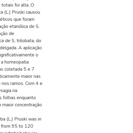
otais foi alta. O
a (L.) Pruski causou
béticos que foram
ão etanólica de S.
ação de
ca de S. trilobata, do
delgada. A aplicação
gnificativamente o
e a homeopatia
as coletada 5 e 7
sticamente maior nas
e nos ramos. Com 4 e
ysagia na
s folhas enquanto
 maior concentração
a (L.) Pruski was in
e from 95 to 120