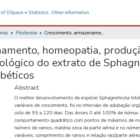
l of DSpace
Statistics
Other information
rias
Fitotecnia
Crescimento, armazenamento, homeopatia, produção de metabólitos secundários e teste biológico do extrato de Sphagneticola trilobata (L.) Pruski em coelhos diabéticos
amento, homeopatia, produçã
ológico do extrato de Sphagnet
béticos
Abstract
O melhor desenvolvimento da espécie Sphagneticola trilo
variáveis de crescimento, foi no intervalo de adubação or
ciclo de 95 a 120 dias. Das doses 0 até 100% de húmus
comportamento quadrático com pontos de máximos de maté
número de ramos, matéria seca da parte aérea e no númer
variáveis, comprimento de ramos e relação raiz/parte aére