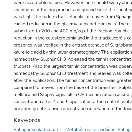
were acceptable values. However, one should worry about
conditions of the dry product and ground since the counting
was high. The rude extract etanolic of leaves from Sphagne
caused reduction in the glicemy of diabetic animals. The di
submitted to 200 and 400 mg/kg of the fraction etanolic of
reduction in the colesterolemia and in the triacilgliceróis c
presence was verified in the extract etanolic of S. trilobat
kaurenoic acid by thin layer cromatography. The applicatio
homeopathy Sulphur CH3 increased the tannin concentration
trilobata. Also the largest tannin concentration was obser
homeopathy Sulphur CH3 treatment and leaves was colle
after the application. The tannin concentration was greater
compared to leaves from the base of the branches. Sulphu
mellifica and Staphysagria all in CH3 dinamization caused 
concentration after 4 and 5 applications. The control (wat
provided greate tannin concentration in relation to the fo
Keywords
Sphagneticola trilobata - Metabólitos secundários
,
Sphagne