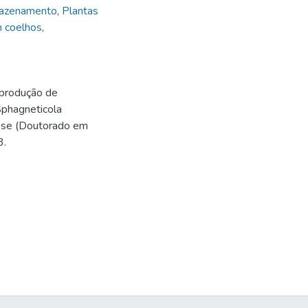
rmazenamento
,
Plantas
m coelhos
,
 produção de
Sphagneticola
 Tese (Doutorado em
3.