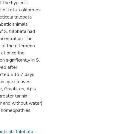
 the hygienic
 of total coliformes
ticola trilobata
abetic animals
 S. trilobata had
oncentration. The
a of the diterpeno
n at once the
 significantly in S.
ved after
cted 5 to 7 days
 in apex leaves
r, Graphites, Apis
greater tannin
er and without water)
ur homeopathies.
ticola trilobata -