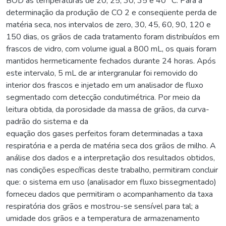
BOD às temperaturas de 20, 25, 30, 35 e 40 °C. Para a
determinação da produção de CO 2 e conseqüente perda de
matéria seca, nos intervalos de zero, 30, 45, 60, 90, 120 e
150 dias, os grãos de cada tratamento foram distribuídos em
frascos de vidro, com volume igual a 800 mL, os quais foram
mantidos hermeticamente fechados durante 24 horas. Após
este intervalo, 5 mL de ar intergranular foi removido do
interior dos frascos e injetado em um analisador de fluxo
segmentado com detecção condutimétrica. Por meio da
leitura obtida, da porosidade da massa de grãos, da curva-
padrão do sistema e da
equação dos gases perfeitos foram determinadas a taxa
respiratória e a perda de matéria seca dos grãos de milho. A
análise dos dados e a interpretação dos resultados obtidos,
nas condições específicas deste trabalho, permitiram concluir
que: o sistema em uso (analisador em fluxo bissegmentado)
forneceu dados que permitiram o acompanhamento da taxa
respiratória dos grãos e mostrou-se sensível para tal; a
umidade dos grãos e a temperatura de armazenamento