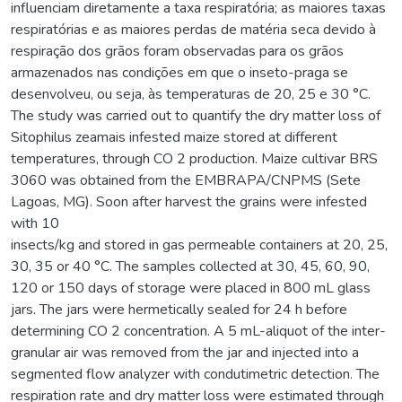
influenciam diretamente a taxa respiratória; as maiores taxas
respiratórias e as maiores perdas de matéria seca devido à
respiração dos grãos foram observadas para os grãos
armazenados nas condições em que o inseto-praga se
desenvolveu, ou seja, às temperaturas de 20, 25 e 30 °C.
The study was carried out to quantify the dry matter loss of
Sitophilus zeamais infested maize stored at different
temperatures, through CO 2 production. Maize cultivar BRS
3060 was obtained from the EMBRAPA/CNPMS (Sete
Lagoas, MG). Soon after harvest the grains were infested
with 10
insects/kg and stored in gas permeable containers at 20, 25,
30, 35 or 40 °C. The samples collected at 30, 45, 60, 90,
120 or 150 days of storage were placed in 800 mL glass
jars. The jars were hermetically sealed for 24 h before
determining CO 2 concentration. A 5 mL-aliquot of the inter-
granular air was removed from the jar and injected into a
segmented flow analyzer with condutimetric detection. The
respiration rate and dry matter loss were estimated through