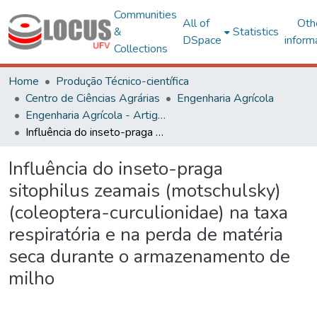
Communities
All of
Oth
&
Statistics
DSpace
inform
Collections
Home
Produção Técnico-científica
Centro de Ciências Agrárias
Engenharia Agrícola
Engenharia Agrícola - Artigos
Influência do inseto-praga sitophilus zeamais (motschulsky) (coleoptera-curculionidae) na taxa respiratória e na perda de matéria seca durante o armazenamento de milho
Influência do inseto-praga
sitophilus zeamais (motschulsky)
(coleoptera-curculionidae) na taxa
respiratória e na perda de matéria
seca durante o armazenamento de
milho