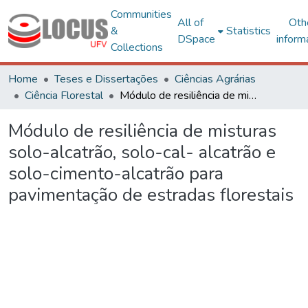
Communities
All of
Oth
&
Statistics
DSpace
inform
Collections
Home
Teses e Dissertações
Ciências Agrárias
Ciência Florestal
Módulo de resiliência de misturas solo-alcatrão, solo-cal- alcatrão e solo-cimento-alcatrão para pavimentação de estradas florestais
Módulo de resiliência de misturas
solo-alcatrão, solo-cal- alcatrão e
solo-cimento-alcatrão para
pavimentação de estradas florestais