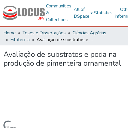
Communities
All of
Oth
&
Statistics
DSpace
inform
Collections
Home
Teses e Dissertações
Ciências Agrárias
Fitotecnia
Avaliação de substratos e poda na produção de pimenteira ornamental
Avaliação de substratos e poda na
produção de pimenteira ornamental