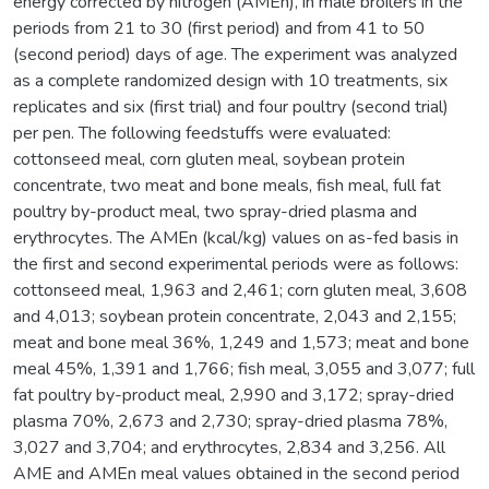
energy corrected by nitrogen (AMEn), in male broilers in the
periods from 21 to 30 (first period) and from 41 to 50
(second period) days of age. The experiment was analyzed
as a complete randomized design with 10 treatments, six
replicates and six (first trial) and four poultry (second trial)
per pen. The following feedstuffs were evaluated:
cottonseed meal, corn gluten meal, soybean protein
concentrate, two meat and bone meals, fish meal, full fat
poultry by-product meal, two spray-dried plasma and
erythrocytes. The AMEn (kcal/kg) values on as-fed basis in
the first and second experimental periods were as follows:
cottonseed meal, 1,963 and 2,461; corn gluten meal, 3,608
and 4,013; soybean protein concentrate, 2,043 and 2,155;
meat and bone meal 36%, 1,249 and 1,573; meat and bone
meal 45%, 1,391 and 1,766; fish meal, 3,055 and 3,077; full
fat poultry by-product meal, 2,990 and 3,172; spray-dried
plasma 70%, 2,673 and 2,730; spray-dried plasma 78%,
3,027 and 3,704; and erythrocytes, 2,834 and 3,256. All
AME and AMEn meal values obtained in the second period