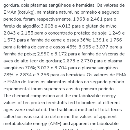
gordura, dois plasmas sangüíneos e hemácias. Os valores de
EMAn (kcal/kg), na matéria natural, no primeiro e segundo
períodos, foram, respectivamente, 1.963 e 2.461 para o
farelo de algodão; 3.608 e 4.013 para o glúten de milho;
2.043 e 2.155 para o concentrado protéico de soja; 1.249 e
1.573 para a farinha de carne e ossos 36%; 1.391 e 1.766
para a farinha de carne e ossos 45%; 3.055 e 3.077 para a
farinha de peixe; 2.990 e 3.172 para a farinha de vísceras de
aves de alto teor de gordura; 2.673 e 2.730 para o plasma
sangüíneo 70%; 3.027 e 3.704 para o plasma sangüíneo
78%; e 2.834 e 3.256 para as hemácias. Os valores de EMA
e EMAn de todos os alimentos obtidos no segundo período
experimental foram superiores aos do primeiro período.
The chemical composition and the metabolizable energy
values of ten protein feedstuffs fed to broilers at different
ages were evaluated. The traditional method of total feces
collection was used to determine the values of apparent
metabolizable energy (AME) and apparent metabolizable