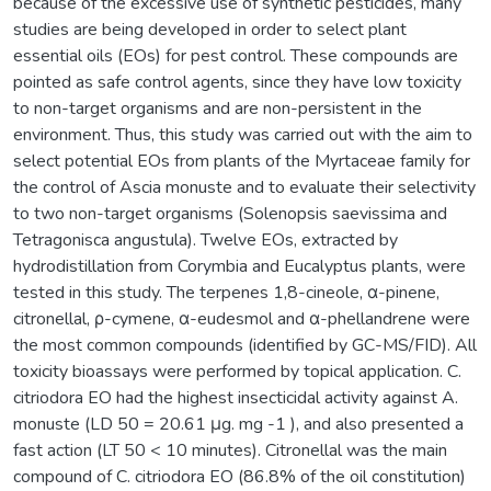
because of the excessive use of synthetic pesticides, many
studies are being developed in order to select plant
essential oils (EOs) for pest control. These compounds are
pointed as safe control agents, since they have low toxicity
to non-target organisms and are non-persistent in the
environment. Thus, this study was carried out with the aim to
select potential EOs from plants of the Myrtaceae family for
the control of Ascia monuste and to evaluate their selectivity
to two non-target organisms (Solenopsis saevissima and
Tetragonisca angustula). Twelve EOs, extracted by
hydrodistillation from Corymbia and Eucalyptus plants, were
tested in this study. The terpenes 1,8-cineole, α-pinene,
citronellal, ρ-cymene, α-eudesmol and α-phellandrene were
the most common compounds (identified by GC-MS/FID). All
toxicity bioassays were performed by topical application. C.
citriodora EO had the highest insecticidal activity against A.
monuste (LD 50 = 20.61 μg. mg -1 ), and also presented a
fast action (LT 50 < 10 minutes). Citronellal was the main
compound of C. citriodora EO (86.8% of the oil constitution)