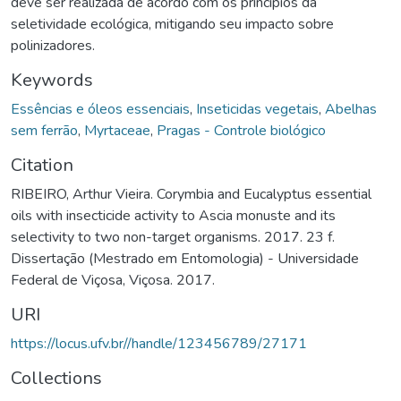
deve ser realizada de acordo com os princípios da
seletividade ecológica, mitigando seu impacto sobre
polinizadores.
Keywords
Essências e óleos essenciais
,
Inseticidas vegetais
,
Abelhas
sem ferrão
,
Myrtaceae
,
Pragas - Controle biológico
Citation
RIBEIRO, Arthur Vieira. Corymbia and Eucalyptus essential
oils with insecticide activity to Ascia monuste and its
selectivity to two non-target organisms. 2017. 23 f.
Dissertação (Mestrado em Entomologia) - Universidade
Federal de Viçosa, Viçosa. 2017.
URI
https://locus.ufv.br//handle/123456789/27171
Collections