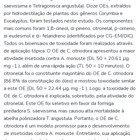
saevissima e Tetragonisca angustula). Doze OEs, extraídos
por hidrodestilação de plantas dos gêneros Corymbia e
Eucalyptus, foram testados neste estudo. Os componentes
mais comuns foram 1,8-cineol, α-pineno, citronelal, ρ-cimeno,
α-eudesmol e α- felandreno (identificados por CG-EM/DIC).
Todos os bioensaios de toxicidade foram realizados através
de aplicação tópica. O OE de C. citriodora apresentou a maior
atividade inseticida contra A. monuste (DL 50 = 20.61 μg.
mg -1 ), além de uma rápida ação (TL 50 < 10 minutos). O
citronelal foi o constituinte majoritário do OE de C. citriodora
(86.8% da constituição do óleo) e mostrou toxicidade similar
a este OE (DL 50 = 22.44 μg. mg -1 ). Logo, a toxicidade do
OE de C. citriodora é explicada, sobretudo, pela atividade do
citronelal. Este OE foi seletivo em favor da formiga
predadora S. saevissima, mas causou alta mortalidade à
abelha polinizadora T. angustula. Portanto, o OE de C.
citriodora é um modelo promissor para o desenvolvimento
de inseticidas contra A. monuste. Entretanto, sua aplicação