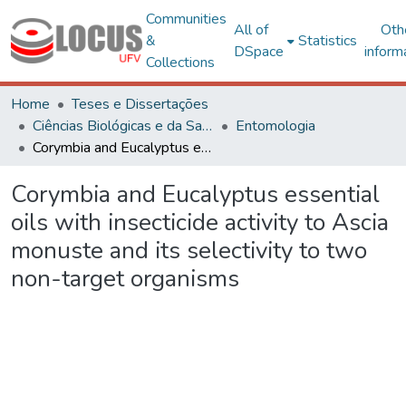
Communities
All of
Oth
&
Statistics
DSpace
inform
Collections
Home
Teses e Dissertações
Ciências Biológicas e da Saúde
Entomologia
Corymbia and Eucalyptus essential oils with insecticide activity to Ascia monuste and its selectivity to two non-target organisms
Corymbia and Eucalyptus essential
oils with insecticide activity to Ascia
monuste and its selectivity to two
non-target organisms