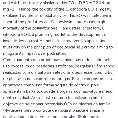
and exhibited toxicity similar to this EO (LD 50 = 22.44 μg.
mg -1 ). Hence, the toxicity of the C. citriodora EO is mostly
explained by the citronellal activity. This EO was selective in
favor of the predatory ant S. saevissima but caused high
mortality of the pollinator bee T. angustula. Therefore, C.
citriodora EO is a promising model to the development of
insecticides against A. monuste. However, its application
must rely on the principles of ecological selectivity, aiming to
mitigate its impact over pollinators.
Com o aumento dos problemas ambientais e de saúde pelo
uso excessivo de pesticidas sintéticos, pesquisas vêm sendo
realizadas com o intuito de selecionar óleos essenciais (OEs)
de plantas para o controle de pragas. Estes compostos são
apontados como uma forma segura de controle, pois
apresentam baixa toxicidade a organismos não-alvo e menor
efeito residual. Assim, este estudo foi realizado com o
objetivo de selecionar potenciais OEs de plantas da família
Myrtaceae para o controle de Ascia monuste e avaliar a
seletividade a dois organismos não-alvo (Solenopsis