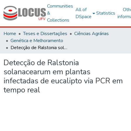
Communities
All of
Oth
&
Statistics
DSpace
inform
Collections
Home
Teses e Dissertações
Ciências Agrárias
Genética e Melhoramento
Detecção de Ralstonia solanacearum em plantas infectadas de eucalipto via PCR em tempo real
Detecção de Ralstonia
solanacearum em plantas
infectadas de eucalipto via PCR em
tempo real