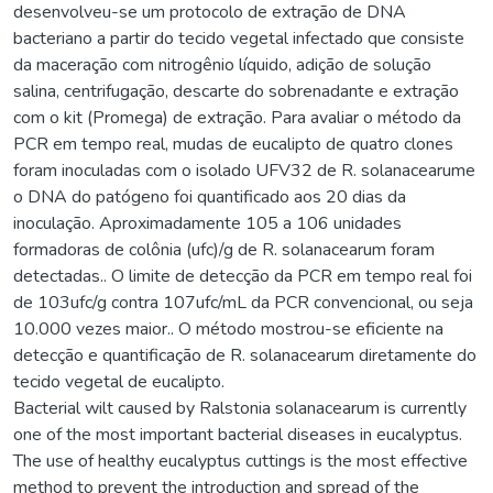
desenvolveu-se um protocolo de extração de DNA
bacteriano a partir do tecido vegetal infectado que consiste
da maceração com nitrogênio líquido, adição de solução
salina, centrifugação, descarte do sobrenadante e extração
com o kit (Promega) de extração. Para avaliar o método da
PCR em tempo real, mudas de eucalipto de quatro clones
foram inoculadas com o isolado UFV32 de R. solanacearume
o DNA do patógeno foi quantificado aos 20 dias da
inoculação. Aproximadamente 105 a 106 unidades
formadoras de colônia (ufc)/g de R. solanacearum foram
detectadas.. O limite de detecção da PCR em tempo real foi
de 103ufc/g contra 107ufc/mL da PCR convencional, ou seja
10.000 vezes maior.. O método mostrou-se eficiente na
detecção e quantificação de R. solanacearum diretamente do
tecido vegetal de eucalipto.
Bacterial wilt caused by Ralstonia solanacearum is currently
one of the most important bacterial diseases in eucalyptus.
The use of healthy eucalyptus cuttings is the most effective
method to prevent the introduction and spread of the