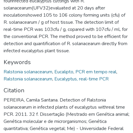
fourinfected eucalyptus cuttings with R.
solanacearum(UFV32)evaluated at 20 days after
inoculationshowed 105 to 106 colony forming units (cfu) of
R. solanacearum / g of host tissue. The detection limit of
real-time PCR was 103cfu / g, copared with 107cfu / mL for
the conventional PCR. The method proved to be efficient for
detection and quantification of R. solanacearum directly from
infected eucalyptus plant tissue.
Keywords
Ralstonia solanacearum
,
Eucalipto
,
PCR em tempo real
,
Ralstonia solanacearum
,
Eucalyptus, real-time PCR
Citation
PEREIRA, Camila Santana. Detection of Ralstonia
solanacearum in infected plants of eucalyptus withreal time
PCR. 2011. 32 f. Dissertação (Mestrado em Genética animal;
Genética molecular e de microrganismos; Genética
quantitativa; Genética vegetal; Me) - Universidade Federal