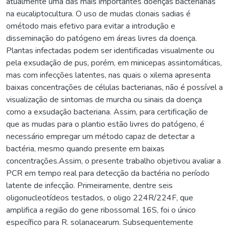
atualmente uma das mais importantes doenças bacterianas
na eucaliptocultura. O uso de mudas clonais sadias é
ométodo mais efetivo para evitar a introdução e
disseminação do patógeno em áreas livres da doença.
Plantas infectadas podem ser identificadas visualmente ou
pela exsudação de pus, porém, em minicepas assintomáticas,
mas com infecções latentes, nas quais o xilema apresenta
baixas concentrações de células bacterianas, não é possível a
visualização de sintomas de murcha ou sinais da doença
como a exsudação bacteriana. Assim, para certificação de
que as mudas para o plantio estão livres do patógeno, é
necessário empregar um método capaz de detectar a
bactéria, mesmo quando presente em baixas
concentrações.Assim, o presente trabalho objetivou avaliar a
PCR em tempo real para detecção da bactéria no período
latente de infecção. Primeiramente, dentre seis
oligonucleotídeos testados, o oligo 224R/224F, que
amplifica a região do gene ribossomal 16S, foi o único
específico para R. solanacearum. Subsequentemente