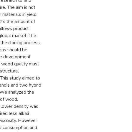
research to find
re. The aim is not
 materials in yield
ects the amount of
allows product
 global market. The
 the cloning process,
ions should be
the development
of wood quality must
structural
 This study aimed to
randis and two hybrid
. We analyzed the
n of wood,
f lower density was
red less alkali
 viscosity. However
od consumption and