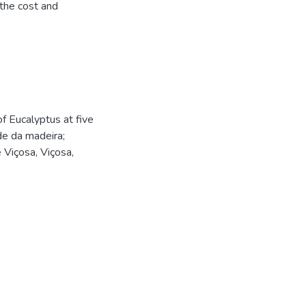
 the cost and
f Eucalyptus at five
de da madeira;
 Viçosa, Viçosa,