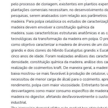
pelo processo de clonagem, existentes em plantios expe
plantações comerciais necessitam, no desenvolvimento d
pesquisas, serem analisados com relação aos parâmetros
madeira. Para polpa celulósica os estudos de caracterizaç
madeira devem envolver a constituição química da
madeira, suas características estruturais anatômicas e as c
tecnológicas da transformação da madeira em polpa. O pr
como objetivo caracterizar a madeira de árvores de um cl
grandis e dois clones do híbrido Eucalyptus grandis x Euca
cinco anos de idade. Foram realizadas análises das caracter
densidade, constituição química da madeira, análise dos ca
realização de cozimentos kraft. De maneira geral, a madei
baixa mostrou-se mais favorável à produção de celulose,
necessitou de menor carga de álcali para o cozimento, ap
rendimento, polpa com maior viscosidade. Entretanto teve
desvantagens como maior consumo específico de madeir
madeira no digestor, afetando desfavoravelmente o custo
industrial.