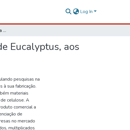
Log In
Avaliação da qualidade da madeira de três clones de Eucalyptus, aos cinco anos de idade
de Eucalyptus, aos
ulando pesquisas na
s à sua fabricação.
mbém materiais
de celulose. A
roduto comercial a
enciação de
presas no mercado
dos, multiplicados