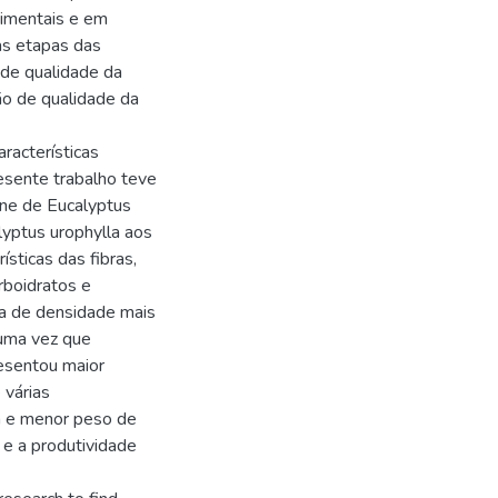
rimentais e em
as etapas das
 de qualidade da
ão de qualidade da
aracterísticas
esente trabalho teve
one de Eucalyptus
lyptus urophylla aos
ísticas das fibras,
rboidratos e
ra de densidade mais
 uma vez que
resentou maior
 várias
a e menor peso de
 e a produtividade