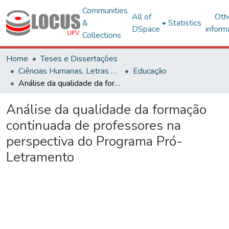
Communities
All of
Oth
&
Statistics
DSpace
inform
Collections
Home
Teses e Dissertações
Ciências Humanas, Letras e Artes
Educação
Análise da qualidade da formação continuada de professores na perspectiva do Programa Pró-Letramento
Análise da qualidade da formação
continuada de professores na
perspectiva do Programa Pró-
Letramento