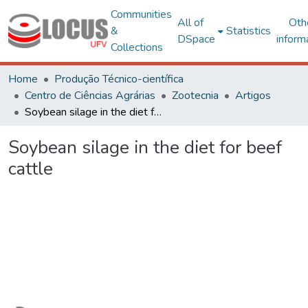
Communities
All of
Oth
&
Statistics
DSpace
inform
Collections
Home
Produção Técnico-científica
Centro de Ciências Agrárias
Zootecnia
Artigos
Soybean silage in the diet for beef cattle
Soybean silage in the diet for beef
cattle
Loading...