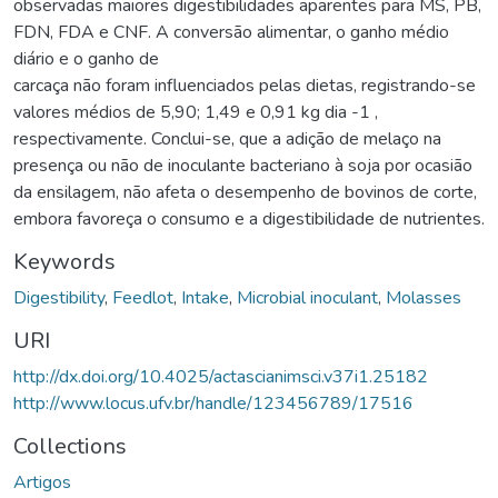
observadas maiores digestibilidades aparentes para MS, PB,
FDN, FDA e CNF. A conversão alimentar, o ganho médio
diário e o ganho de
carcaça não foram influenciados pelas dietas, registrando-se
valores médios de 5,90; 1,49 e 0,91 kg dia -1 ,
respectivamente. Conclui-se, que a adição de melaço na
presença ou não de inoculante bacteriano à soja por ocasião
da ensilagem, não afeta o desempenho de bovinos de corte,
embora favoreça o consumo e a digestibilidade de nutrientes.
Keywords
Digestibility
,
Feedlot
,
Intake
,
Microbial inoculant
,
Molasses
URI
http://dx.doi.org/10.4025/actascianimsci.v37i1.25182
http://www.locus.ufv.br/handle/123456789/17516
Collections
Artigos