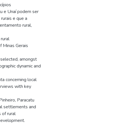
cípios
tu e Unaí podem ser
rurais e que a
entamento rural,
rural
f Minas Gerais
n selected, amongst
mographic dynamic and
ata concerning local
erviews with key
Pinheiro, Paracatu
ral settlements and
 of rural
 development.