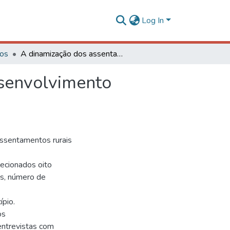
Log In
gos
A dinamização dos assentamentos rurais para o desenvolvimento econômico do Noroeste de Minas Gerais
esenvolvimento
assentamentos rurais
ecionados oito
is, número de
ípio.
os
 entrevistas com