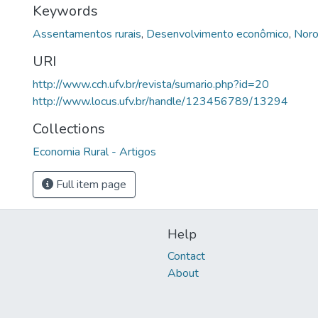
Keywords
Assentamentos rurais
,
Desenvolvimento econômico
,
Noro
URI
http://www.cch.ufv.br/revista/sumario.php?id=20
http://www.locus.ufv.br/handle/123456789/13294
Collections
Economia Rural - Artigos
Full item page
Help
Contact
About