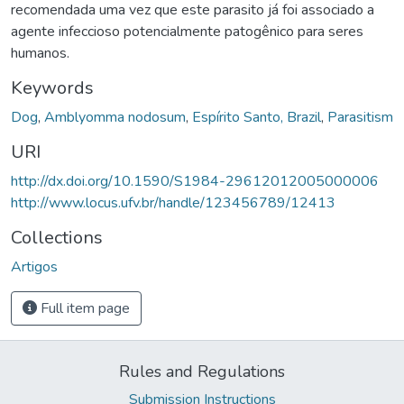
recomendada uma vez que este parasito já foi associado a
agente infeccioso potencialmente patogênico para seres
humanos.
Keywords
Dog
,
Amblyomma nodosum
,
Espírito Santo, Brazil
,
Parasitism
URI
http://dx.doi.org/10.1590/S1984-29612012005000006
http://www.locus.ufv.br/handle/123456789/12413
Collections
Artigos
Full item page
Rules and Regulations
Submission Instructions