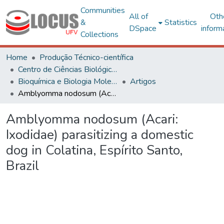
Communities
All of
Oth
&
Statistics
DSpace
inform
Collections
Home
Produção Técnico-científica
Centro de Ciências Biológicas e da Saúde
Bioquímica e Biologia Molecular
Artigos
Amblyomma nodosum (Acari: Ixodidae) parasitizing a domestic dog in Colatina, Espírito Santo, Brazil
Amblyomma nodosum (Acari:
Ixodidae) parasitizing a domestic
dog in Colatina, Espírito Santo,
Brazil