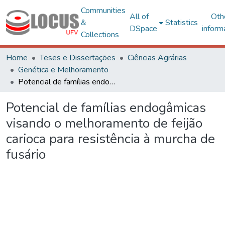
Communities
All of
Oth
&
Statistics
DSpace
inform
Collections
Home
Teses e Dissertações
Ciências Agrárias
Genética e Melhoramento
Potencial de famílias endogâmicas visando o melhoramento de feijão carioca para resistência à murcha de fusário
Potencial de famílias endogâmicas
visando o melhoramento de feijão
carioca para resistência à murcha de
fusário