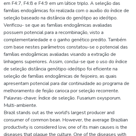
em F4:7, F4:8 e F4:9 em um látice triplo. A seleção das
famílias endogâmicas foi realizada com o auxílio do índice de
seleção baseado na distância do genótipo ao ideótipo.
Verificou- se que as famílias endogâmicas avaliadas
possuem potencial para a recombinação, visto a
complementariedade e o ganho genético predito. Também
com base nestes parâmetros constatou-se o potencial das
famílias endogâmicas avaliadas visando a extração de
linhagens superiores. Assim, conclui-se que o uso do índice
de seleção distância genótipo-ideótipo foi eficiente na
seleção de famílias endogâmicas de feijoeiro, as quais
apresentam potencial para dar continuidade ao programa de
melhoramento de feijão carioca por seleção recorrente.
Palavras-chave: Índice de seleção. Fusarium oxysporum.
Multi-ambiente.
Brazil stands out as the world's largest producer and
consumer of common bean. However, the average Brazilian
productivity is considered low, one of its main causes is the
diseases that plague the culture. One of the diseases with