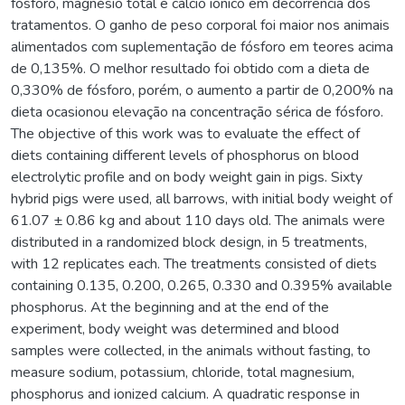
fósforo, magnésio total e cálcio iônico em decorrência dos
tratamentos. O ganho de peso corporal foi maior nos animais
alimentados com suplementação de fósforo em teores acima
de 0,135%. O melhor resultado foi obtido com a dieta de
0,330% de fósforo, porém, o aumento a partir de 0,200% na
dieta ocasionou elevação na concentração sérica de fósforo.
The objective of this work was to evaluate the effect of
diets containing different levels of phosphorus on blood
electrolytic profile and on body weight gain in pigs. Sixty
hybrid pigs were used, all barrows, with initial body weight of
61.07 ± 0.86 kg and about 110 days old. The animals were
distributed in a randomized block design, in 5 treatments,
with 12 replicates each. The treatments consisted of diets
containing 0.135, 0.200, 0.265, 0.330 and 0.395% available
phosphorus. At the beginning and at the end of the
experiment, body weight was determined and blood
samples were collected, in the animals without fasting, to
measure sodium, potassium, chloride, total magnesium,
phosphorus and ionized calcium. A quadratic response in