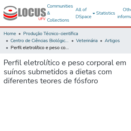
Communities
All of
Oth
&
Statistics
DSpace
inform
Collections
Home
Produção Técnico-científica
Centro de Ciências Biológicas e da Saúde
Veterinária
Artigos
Perfil eletrolítico e peso corporal em suínos submetidos a dietas com diferentes teores de fósforo
Perfil eletrolítico e peso corporal em
suínos submetidos a dietas com
diferentes teores de fósforo