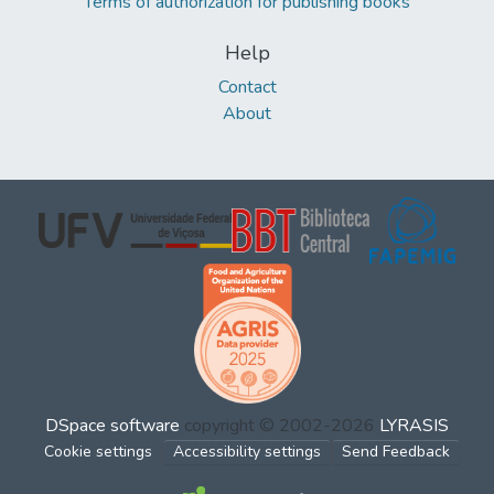
Terms of authorization for publishing books
Help
Contact
About
DSpace software
copyright © 2002-2026
LYRASIS
Cookie settings
Accessibility settings
Send Feedback