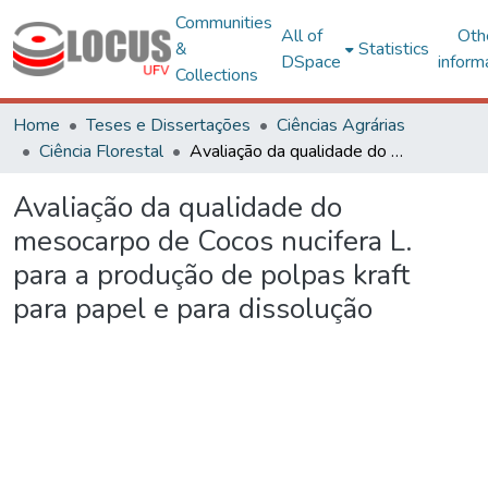
Communities
All of
Oth
&
Statistics
DSpace
inform
Collections
Home
Teses e Dissertações
Ciências Agrárias
Ciência Florestal
Avaliação da qualidade do mesocarpo de Cocos nucifera L. para a produção de polpas kraft para papel e para dissolução
Avaliação da qualidade do
mesocarpo de Cocos nucifera L.
para a produção de polpas kraft
para papel e para dissolução