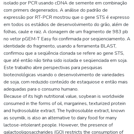
isolado por PCR usando cDNA de semente em combinação
com primers degenerados. A análise do padrão de
expressão por RT-PCR mostrou que o gene STS é expresso
em todos os estádios de desenvolvimento do grão, além de
folhas, caule e raiz. A clonagem de um fragmento de 983 pb
no vetor pGEM-T Easy foi confirmada por seqüenciamento. A
identidade do fragmento, usando a ferramenta BLAST,
confirmou que a seqüência clonada se refere ao gene STS,
que até então não tinha sido isolada e seqüenciada em soja.
Este trabalho abre perspectivas para pesquisas
biotecnológicas visando o desenvolvimento de variedades
de soja, com reduzido conteúdo de estaquiose e então mais
adequadas para o consumo humano.
Because of its high nutritional value, soybean is worldwide
consumed in the forms of oil, margarines, texturized protein
and hydrosoluble extract. The hydrosoluble extract, known
as soymilk, is also an alternative to dairy food for many
lactose-intolerant people. However, the presence of
galactooligosaccharides (GO) restricts the consumption of