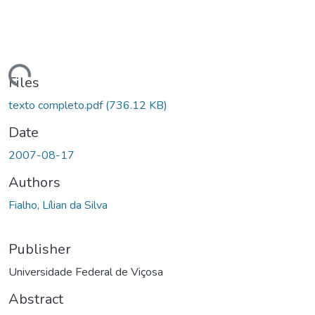
oading...
Files
texto completo.pdf
(736.12 KB)
Date
2007-08-17
Authors
Fialho, Lílian da Silva
Publisher
Universidade Federal de Viçosa
Abstract