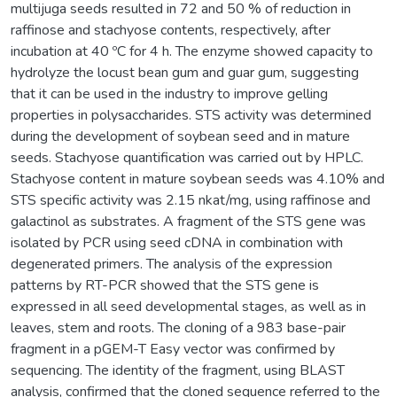
multijuga seeds resulted in 72 and 50 % of reduction in
raffinose and stachyose contents, respectively, after
incubation at 40 ºC for 4 h. The enzyme showed capacity to
hydrolyze the locust bean gum and guar gum, suggesting
that it can be used in the industry to improve gelling
properties in polysaccharides. STS activity was determined
during the development of soybean seed and in mature
seeds. Stachyose quantification was carried out by HPLC.
Stachyose content in mature soybean seeds was 4.10% and
STS specific activity was 2.15 nkat/mg, using raffinose and
galactinol as substrates. A fragment of the STS gene was
isolated by PCR using seed cDNA in combination with
degenerated primers. The analysis of the expression
patterns by RT-PCR showed that the STS gene is
expressed in all seed developmental stages, as well as in
leaves, stem and roots. The cloning of a 983 base-pair
fragment in a pGEM-T Easy vector was confirmed by
sequencing. The identity of the fragment, using BLAST
analysis, confirmed that the cloned sequence referred to the