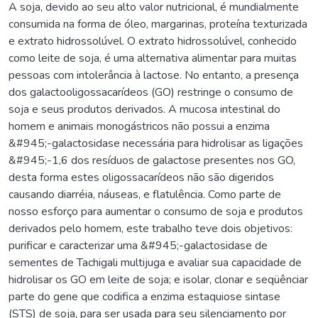
A soja, devido ao seu alto valor nutricional, é mundialmente
consumida na forma de óleo, margarinas, proteína texturizada
e extrato hidrossolúvel. O extrato hidrossolúvel, conhecido
como leite de soja, é uma alternativa alimentar para muitas
pessoas com intolerância à lactose. No entanto, a presença
dos galactooligossacarídeos (GO) restringe o consumo de
soja e seus produtos derivados. A mucosa intestinal do
homem e animais monogástricos não possui a enzima
&#945;-galactosidase necessária para hidrolisar as ligações
&#945;-1,6 dos resíduos de galactose presentes nos GO,
desta forma estes oligossacarídeos não são digeridos
causando diarréia, náuseas, e flatulência. Como parte de
nosso esforço para aumentar o consumo de soja e produtos
derivados pelo homem, este trabalho teve dois objetivos:
purificar e caracterizar uma &#945;-galactosidase de
sementes de Tachigali multijuga e avaliar sua capacidade de
hidrolisar os GO em leite de soja; e isolar, clonar e seqüênciar
parte do gene que codifica a enzima estaquiose sintase
(STS) de soja, para ser usada para seu silenciamento por