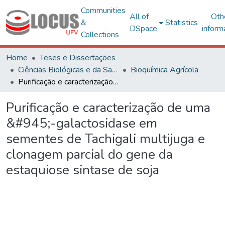
Communities
All of
Oth
&
Statistics
DSpace
inform
Collections
Home
Teses e Dissertações
Ciências Biológicas e da Saúde
Bioquímica Agrícola
Purificação e caracterização de uma &#945;-galactosidase em sementes de Tachigali multijuga e clonagem parcial do gene da estaquiose sintase de soja
Purificação e caracterização de uma
&#945;-galactosidase em
sementes de Tachigali multijuga e
clonagem parcial do gene da
estaquiose sintase de soja