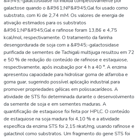
&#945;-galactosidase foi inibida competitivamente por
galactose quando o &#961;NP&#945;Gal foi usado como
substrato, com Ki de 2,74 mM. Os valores de energia de
ativação estimados para os substratos
&#961;NP&#945;Gal e rafinose foram 13,86 e 4,75
kcal/mol, respectivamente. O tratamento da farinha
desengordurada de soja com a &#945;-galactosidase
purificada de sementes de Tachigali multijuga resultou em 72
e 50 % de redução do conteúdo de rafinose e estaquiose,
respectivamente, após incubação por 4 h a 40 °. A enzima
apresentou capacidade para hidrolisar goma de alfarroba e
goma guar, sugerindo possível aplicação industrial para
promover propriedades gélicas em polissacarídeos. A
atividade de STS foi determinada durante o desenvolvimento
da semente de soja e em sementes maduras. A
quantificação de estaquiose foi feita por HPLC. O conteúdo
de estaquiose na soja madura foi 4,10 % e a atividade
específica da enzima STS foi 2,15 nkat/mg, usando rafinose e
galactinol como substratos. Um fragmento do gene STS foi