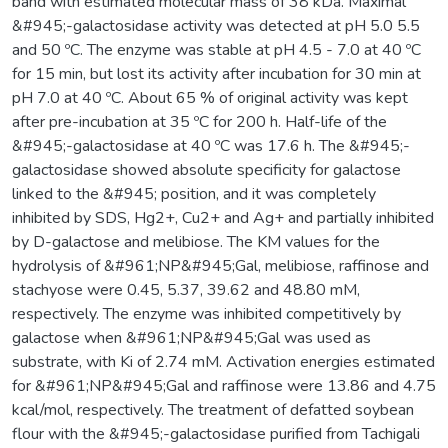
band with estimated molecular mass of 38 kDa. Maximal
&#945;-galactosidase activity was detected at pH 5.0 5.5
and 50 ºC. The enzyme was stable at pH 4.5 - 7.0 at 40 ºC
for 15 min, but lost its activity after incubation for 30 min at
pH 7.0 at 40 ºC. About 65 % of original activity was kept
after pre-incubation at 35 ºC for 200 h. Half-life of the
&#945;-galactosidase at 40 ºC was 17.6 h. The &#945;-
galactosidase showed absolute specificity for galactose
linked to the &#945; position, and it was completely
inhibited by SDS, Hg2+, Cu2+ and Ag+ and partially inhibited
by D-galactose and melibiose. The KM values for the
hydrolysis of &#961;NP&#945;Gal, melibiose, raffinose and
stachyose were 0.45, 5.37, 39.62 and 48.80 mM,
respectively. The enzyme was inhibited competitively by
galactose when &#961;NP&#945;Gal was used as
substrate, with Ki of 2.74 mM. Activation energies estimated
for &#961;NP&#945;Gal and raffinose were 13.86 and 4.75
kcal/mol, respectively. The treatment of defatted soybean
flour with the &#945;-galactosidase purified from Tachigali