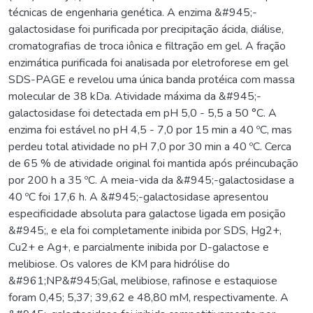
técnicas de engenharia genética. A enzima &#945;-
galactosidase foi purificada por precipitação ácida, diálise,
cromatografias de troca iônica e filtração em gel. A fração
enzimática purificada foi analisada por eletroforese em gel
SDS-PAGE e revelou uma única banda protéica com massa
molecular de 38 kDa. Atividade máxima da &#945;-
galactosidase foi detectada em pH 5,0 - 5,5 a 50 °C. A
enzima foi estável no pH 4,5 - 7,0 por 15 min a 40 ºC, mas
perdeu total atividade no pH 7,0 por 30 min a 40 ºC. Cerca
de 65 % de atividade original foi mantida após préincubação
por 200 h a 35 ºC. A meia-vida da &#945;-galactosidase a
40 ºC foi 17,6 h. A &#945;-galactosidase apresentou
especificidade absoluta para galactose ligada em posição
&#945;, e ela foi completamente inibida por SDS, Hg2+,
Cu2+ e Ag+, e parcialmente inibida por D-galactose e
melibiose. Os valores de KM para hidrólise do
&#961;NP&#945;Gal, melibiose, rafinose e estaquiose
foram 0,45; 5,37; 39,62 e 48,80 mM, respectivamente. A