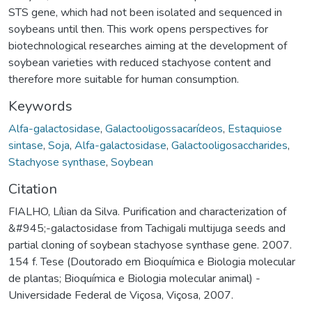
STS gene, which had not been isolated and sequenced in
soybeans until then. This work opens perspectives for
biotechnological researches aiming at the development of
soybean varieties with reduced stachyose content and
therefore more suitable for human consumption.
Keywords
Alfa-galactosidase
,
Galactooligossacarídeos
,
Estaquiose
sintase
,
Soja
,
Alfa-galactosidase
,
Galactooligosaccharides
,
Stachyose synthase
,
Soybean
Citation
FIALHO, Lílian da Silva. Purification and characterization of
&#945;-galactosidase from Tachigali multijuga seeds and
partial cloning of soybean stachyose synthase gene. 2007.
154 f. Tese (Doutorado em Bioquímica e Biologia molecular
de plantas; Bioquímica e Biologia molecular animal) -
Universidade Federal de Viçosa, Viçosa, 2007.