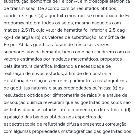
substituição isomórfica de Fe por Al e microscopia eletrônica
de transmissão. De acordo com os resultados obtidos,
concluiu-se que: (a) a goethita mostrou-se como óxido de Fe
predominante em todos os solos, mesmo naqueles com
matizes 2,5YR, cujo valor de hematita foi inferior a 2,5 dag
kg-1 de argila; (b) os valores de substituição isomórfica de
Fe por Al das goethitas foram de três a seis vezes
superiores aos da hematita, bem como não condizem com os
valores estimados por modelos matemáticos, propostos
pela literatura científica, indicando a necessidade de
realização de novos estudos, a fim de demonstrar a
existência de relações entre os parâmetros cristalográficos
de goethitas naturais e suas propriedades químicas; (c) os
resultados obtidos por difratometria de raios X e análise de
dissolução química revelaram que as goethitas dos solos são
distintas daquelas citadas, até o momento, na literatura; e (d)
a posição das bandas obtidas nos espectros de
espectroscopia de refletância difusa apresentou correlação
com algumas propriedades cristalográficas das goethitas dos