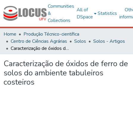
Communities
All of
Oth
&
Statistics
DSpace
inform
Collections
Home
Produção Técnico-científica
Centro de Ciências Agrárias
Solos
Solos - Artigos
Caracterização de óxidos de ferro de solos do ambiente tabuleiros costeiros
Caracterização de óxidos de ferro de
solos do ambiente tabuleiros
costeiros