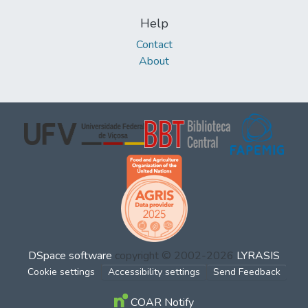
Help
Contact
About
DSpace software
copyright © 2002-2026
LYRASIS
Cookie settings
Accessibility settings
Send Feedback
COAR Notify