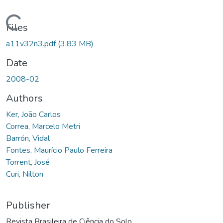
ding...
Files
a11v32n3.pdf
(3.83 MB)
Date
2008-02
Authors
Ker, João Carlos
Correa, Marcelo Metri
Barrón, Vidal
Fontes, Maurício Paulo Ferreira
Torrent, José
Curi, Nilton
Publisher
Revista Brasileira de Ciência do Solo