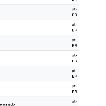
pt-
BR
pt-
BR
pt-
BR
pt-
BR
pt-
BR
pt-
BR
pt-
terminado