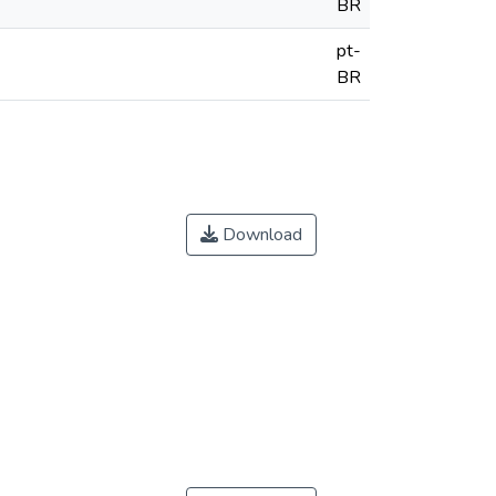
BR
pt-
BR
Download