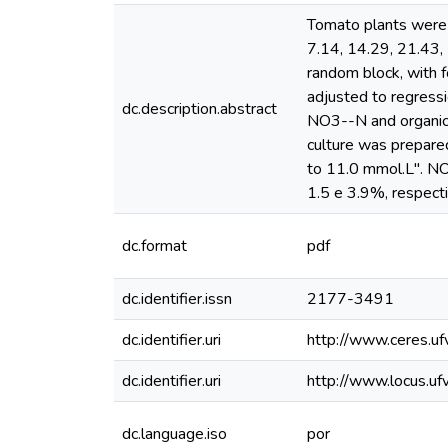
Tomato plants were c
7.14, 14.29, 21.43
random block, with f
adjusted to regress
dc.description.abstract
NO3--N and organic-
culture was prepared
to 11.0 mmol.L". NO
1.5 e 3.9%, respecti
dc.format
pdf
dc.identifier.issn
2177-3491
dc.identifier.uri
http://www.ceres.ufv
dc.identifier.uri
http://www.locus.u
dc.language.iso
por