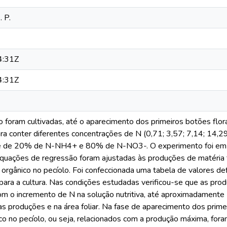
. P.
4:31Z
4:31Z
 foram cultivadas, até o aparecimento dos primeiros botões flora
ra conter diferentes concentrações de N (0,71; 3,57; 7,14; 14,2
e de 20% de N-NH4+ e 80% de N-NO3-. O experimento foi em 
Equações de regressão foram ajustadas às produções de matéria fr
gânico no pecíolo. Foi confeccionada uma tabela de valores defi
ara a cultura. Nas condições estudadas verificou-se que as prod
om o incremento de N na solução nutritiva, até aproximadamente 1
 produções e na área foliar. Na fase de aparecimento dos primeir
 no pecíolo, ou seja, relacionados com a produção máxima, fora