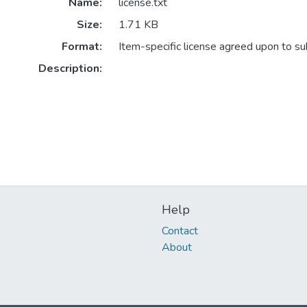
Name:
license.txt
Size:
1.71 KB
Format:
Item-specific license agreed upon to s
Description:
Help
Contact
About