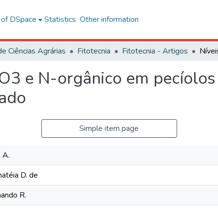
l of DSpace
Statistics
Other information
de Ciências Agrárias
Fitotecnia
Fitotecnia - Artigos
NO3 e N-orgânico em pecíolos
nado
Simple item page
 A.
matéia D. de
nando R.