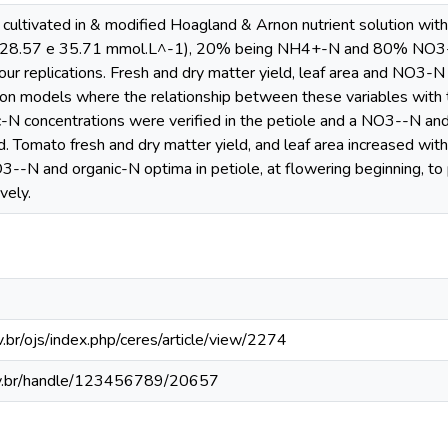
ultivated in & modified Hoagland & Arnon nutrient solution with 
, 28.57 e 35.71 mmol.L^-1), 20% being NH4+-N and 80% NO3--
our replications. Fresh and dry matter yield, leaf area and NO3-
ion models where the relationship between these variables with
N concentrations were verified in the petiole and a NO3--N and o
. Tomato fresh and dry matter yield, and leaf area increased with 
3--N and organic-N optima in petiole, at flowering beginning, 
vely.
.br/ojs/index.php/ceres/article/view/2274
fv.br/handle/123456789/20657