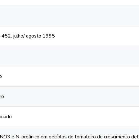
44-452, julho/ agosto 1995
o
ro
inado
N-NO3 e N-orgânico em pecíolos de tomateiro de crescimento de