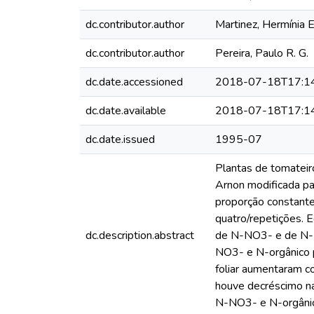
dc.contributor.author
Martinez, Hermínia E
dc.contributor.author
Pereira, Paulo R. G.
dc.date.accessioned
2018-07-18T17:1
dc.date.available
2018-07-18T17:1
dc.date.issued
1995-07
Plantas de tomateiro
Arnon modificada pa
proporção constant
quatro/repetições. 
dc.description.abstract
de N-NO3- e de N- or
NO3- e N-orgânico p
foliar aumentaram c
houve decréscimo nas
N-NO3- e N-orgânico