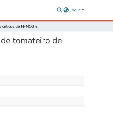
Log In
Níveis críticos de N-NO3 e N-orgânico em pecíolos de tomateiro de crescimento determinado
 de tomateiro de