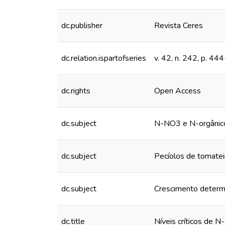
dc.publisher
Revista Ceres
dc.relation.ispartofseries
v. 42, n. 242, p. 4
dc.rights
Open Access
dc.subject
N-NO3 e N-orgânic
dc.subject
Pecíolos de tomatei
dc.subject
Crescimento determ
dc.title
Níveis críticos de 