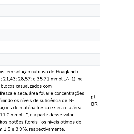
is, em solução nutritiva de Hoagland e
9; 21,43; 28,57; e 35,71 mmol.L^-1), na
blocos casualizados com
esca e seca, área foliar e concentrações
pt-
nindo os níveis de suficiência de N-
BR
uções de matéria fresca e seca e a área
1,0 mmol.L", e a partir desse valor
os botões florais, “os níveis ótimos de
m 1,5 e 3,9%, respectivamente.