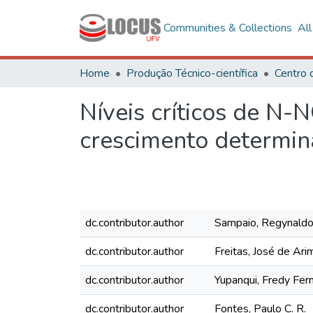
Communities & Collections
Al
Home
Produção Técnico-científica
Centro 
Níveis críticos de N-
crescimento determi
dc.contributor.author
Sampaio, Regynaldo
dc.contributor.author
Freitas, José de Ari
dc.contributor.author
Yupanqui, Fredy Fer
dc.contributor.author
Fontes, Paulo C. R.