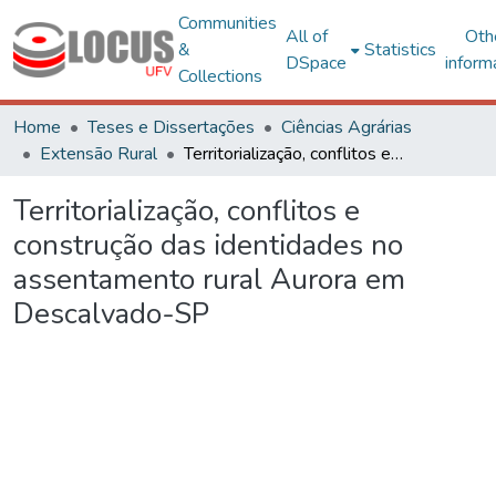
Communities
All of
Oth
&
Statistics
DSpace
inform
Collections
Home
Teses e Dissertações
Ciências Agrárias
Extensão Rural
Territorialização, conflitos e construção das identidades no assentamento rural Aurora em Descalvado-SP
Territorialização, conflitos e
construção das identidades no
assentamento rural Aurora em
Descalvado-SP