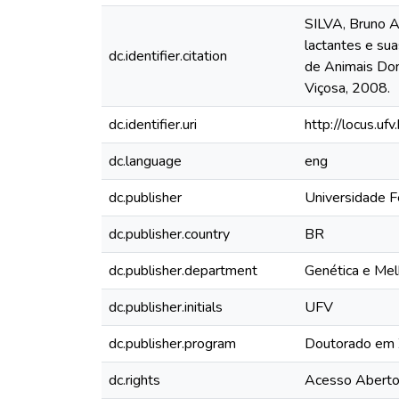
SILVA, Bruno A
lactantes e su
dc.identifier.citation
de Animais Dom
Viçosa, 2008.
dc.identifier.uri
http://locus.u
dc.language
eng
dc.publisher
Universidade F
dc.publisher.country
BR
dc.publisher.department
Genética e Mel
dc.publisher.initials
UFV
dc.publisher.program
Doutorado em 
dc.rights
Acesso Abert