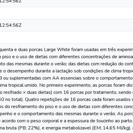
12:54:56Z
12:54:56Z
quenta e duas porcas Large White foram usadas em três experime
o piso e o uso de dietas com diferentes concentrações de amino
to das mesmas durante o verão; das dietas com redução do c
bre o desempenho durante a lactação sob condições de clima tropi
 ou suplementadas com AA essenciais sobre o comportamento a
ima tropical umido. No primeiro experimento, as porcas foram dis
o resfriado × duas dietas) com 16 porcas por tratamento, sendo
60 no total). Quatro repetições de 16 porcas cada foram usados
tos do resfriamento do piso e o uso de dietas com diferentes con
enho e o comportamento das mesmas durante o verão. As porcas
 acordo com o peso corporal e a espessura de toucinho ao part
ina bruta (PB; 22%), e energia metabolizavel (EM; 14,65 MJ/kg), e