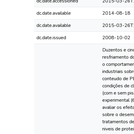
dc.date.accessioned
2015-03-26T
dc.date.available
2014-08-18
dc.date.available
2015-03-26T
dc.date.issued
2008-10-02
Duzentos e cin
resfriamento d
o comportamen
industriais so
conteudo de PB
condições de cl
(com e sem pis
experimental (
avaliar os efei
sobre o desemp
tratamentos de
niveis de prote