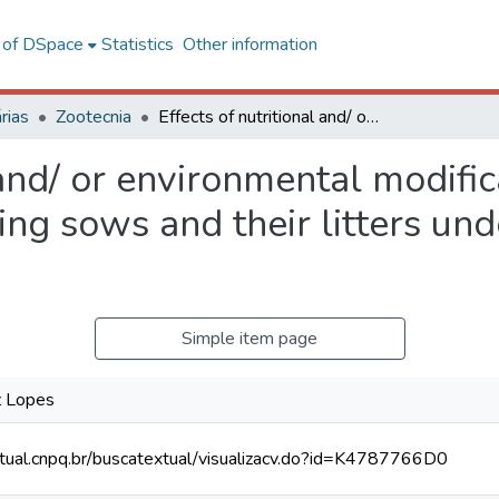
l of DSpace
Statistics
Other information
rias
Zootecnia
Effects of nutritional and/ or environmental modifications on the performance of lactating sows and their litters under tropical climatic conditions
 and/ or environmental modific
ng sows and their litters unde
Simple item page
z Lopes
xtual.cnpq.br/buscatextual/visualizacv.do?id=K4787766D0