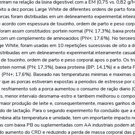
feriram na relação da lisina digestivel com a EM (0,75 vs. 0,82 
oito a dez porcas Large White de diferentes ordens de parto for
porcas foram distribuidas em um delineamento experimental inteir
 acordo com espessura de toucinho, ordem de parto e peso corp
foram assim constituidos: portein normal (PN; 17,3%), baixa prot
om um complemento de aminoacidos (PN+; 17,6%). No terceiro 
rge White, foram usadas em 10 repetições sucessivas de oito a de
istribuidas em um delineamento experimental inteiramente casua
de toucinho, ordem de parto e peso corporal apos o parto. Os t
protein normal (PN; 17,3%), baixa proteina (BP; 14,1%) e a di
 (PN+; 17,6%). Baseado nas temperaturas minimas e maximas o
r que as porcas estiveram expostas a periodos de estresse por ca
o resfriamento sob a porca aumentou o consumo de ração diario (
ais, menor intervalo desmama-estro e tambem melhorou o comp
maior produção de leite e, consequentemente, maiores ganhos de
do de lactação. Para o segundo experimento foi concluído que a 
mbina alta temperatura e umidade, tem um importante impacto 
tas com baixa PB ou suplementadas com AA industriais podem at
do aumento do CRD e reduzindo a perda de massa corporal das po