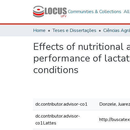
Communities & Collections
Al
Home
Teses e Dissertações
Ciências Agrá
Effects of nutritional
performance of lactati
conditions
dc.contributor.advisor-co1
Donzele, Juare
dc.contributor.advisor-
http://buscate
co1Lattes