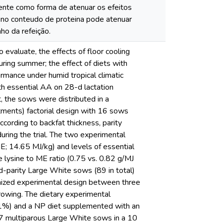
ente como forma de atenuar os efeitos
 no conteudo de proteina pode atenuar
o da refeição.
valuate, the effects of floor cooling
uring summer; the effect of diets with
mance under humid tropical climatic
th essential AA on 28-d lactation
t, the sows were distributed in a
tments) factorial design with 16 sows
cording to backfat thickness, parity
uring the trial. The two experimental
E; 14.65 MJ/kg) and levels of essential
e lysine to ME ratio (0.75 vs. 0.82 g/MJ
ed-parity Large White sows (89 in total)
omized experimental design between three
rrowing. The dietary experimental
4.1%) and a NP diet supplemented with an
47 multiparous Large White sows in a 10