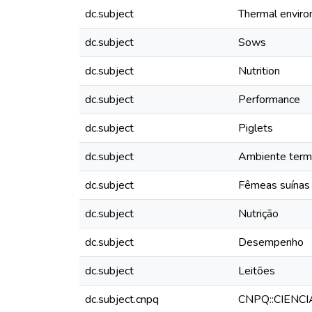
dc.subject
Thermal envir
dc.subject
Sows
dc.subject
Nutrition
dc.subject
Performance
dc.subject
Piglets
dc.subject
Ambiente term
dc.subject
Fêmeas suínas
dc.subject
Nutrição
dc.subject
Desempenho
dc.subject
Leitões
dc.subject.cnpq
CNPQ::CIENC