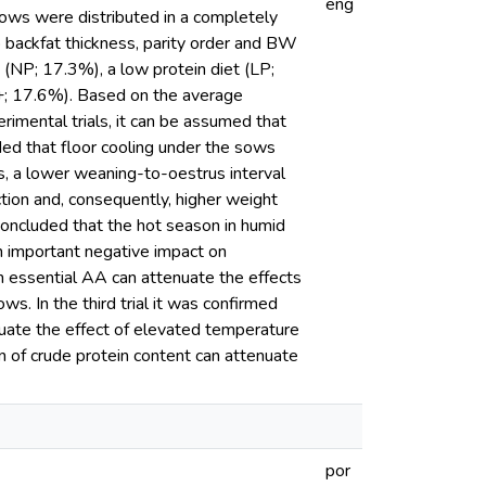
eng
sows were distributed in a completely
 backfat thickness, parity order and BW
 (NP; 17.3%), a low protein diet (LP;
; 17.6%). Based on the average
mental trials, it can be assumed that
uded that floor cooling under the sows
ss, a lower weaning-to-oestrus interval
tion and, consequently, higher weight
s concluded that the hot season in humid
an important negative impact on
 essential AA can attenuate the effects
s. In the third trial it was confirmed
nuate the effect of elevated temperature
on of crude protein content can attenuate
por