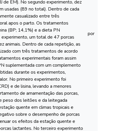
g/MJ de EM). No segundo experimento, dez
am usadas (89 no total). Dentro de cada
amente casualizado entre três
oral apos o parto. Os tratamentos
eina (BP; 14,1%) e a dieta PN
por
experimento, um total de 47 porcas
z animais. Dentro de cada repetição, as
lizado com três tratamentos de acordo
ratamentos experimentais foram assim
eta PN suplementada com um complemento
btidas durante os experimentos,
lor. No primeiro experimento foi
CRD) e de lisina, levando a menores
ortamento de amamentação das porcas,
 peso dos leitões e da leitegada
estação quente em climas tropicais e
negativo sobre o desempenho de porcas
enuar os efeitos da estação quente e
rcas lactantes. No terceiro experimento