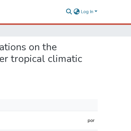
Log In
ations on the
r tropical climatic
por