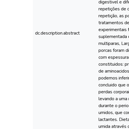
digestivel e di
repetições de 
repetição, as 
tratamentos de
experimentais 
dc.description.abstract
suplementada c
multiparas, La
porcas foram d
com espessura 
constituidos: 
de aminoacidos
podemos inferi
concluido que 
perdas corpor
levando a uma 
durante o perio
umidos, que co
lactantes. Die
umida através 