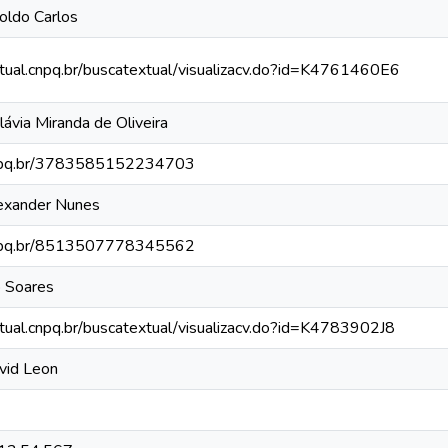
oldo Carlos
xtual.cnpq.br/buscatextual/visualizacv.do?id=K4761460E6
lávia Miranda de Oliveira
.cnpq.br/3783585152234703
lexander Nunes
.cnpq.br/8513507778345562
io Soares
xtual.cnpq.br/buscatextual/visualizacv.do?id=K4783902J8
vid Leon