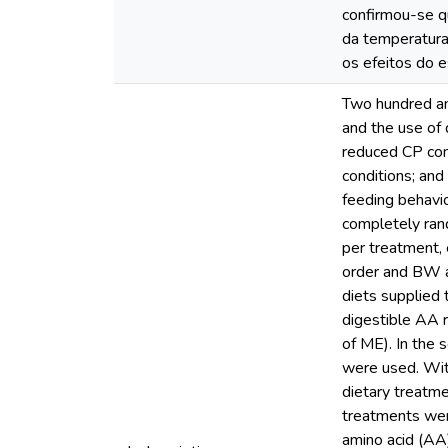
confirmou-se q
da temperatura
os efeitos do 
Two hundred an
and the use of 
reduced CP con
conditions; and
feeding behavio
completely ran
per treatment, 
order and BW af
diets supplied 
digestible AA r
of ME). In the 
were used. Wit
dietary treatme
treatments wer
amino acid (AA