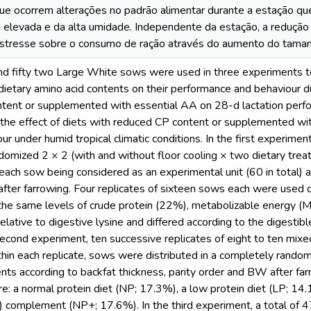
ue ocorrem alterações no padrão alimentar durante a estação qu
 elevada e da alta umidade. Independente da estação, a redução
estresse sobre o consumo de ração através do aumento do tamanh
d fifty two Large White sows were used in three experiments to e
dietary amino acid contents on their performance and behaviour d
tent or supplemented with essential AA on 28-d lactation perfor
 the effect of diets with reduced CP content or supplemented wi
ur under humid tropical climatic conditions. In the first experimen
domized 2 × 2 (with and without floor cooling × two dietary trea
each sow being considered as an experimental unit (60 in total) ac
ter farrowing. Four replicates of sixteen sows each were used d
the same levels of crude protein (22%), metabolizable energy (M
elative to digestive lysine and differed according to the digestibl
second experiment, ten successive replicates of eight to ten mix
hin each replicate, sows were distributed in a completely rand
nts according to backfat thickness, parity order and BW after fa
e: a normal protein diet (NP; 17.3%), a low protein diet (LP; 1
) complement (NP+; 17.6%). In the third experiment, a total of 