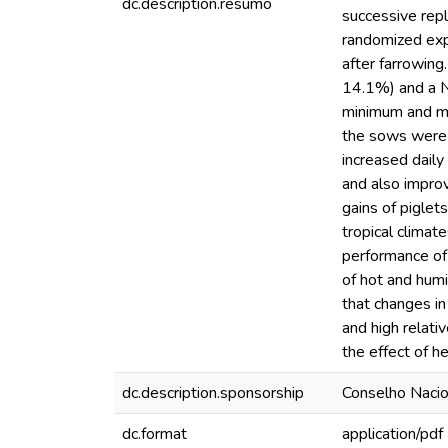
dc.description.resumo
successive repl
randomized exp
after farrowing
14.1%) and a N
minimum and ma
the sows were e
increased daily
and also improv
gains of piglet
tropical climat
performance of
of hot and humi
that changes in
and high relati
the effect of he
dc.description.sponsorship
Conselho Nacio
dc.format
application/pdf