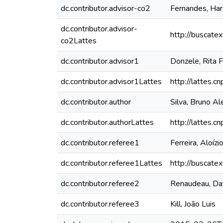
dc.contributor.advisor-co2
Fernandes, Har
dc.contributor.advisor-
http://buscate
co2Lattes
dc.contributor.advisor1
Donzele, Rita F
dc.contributor.advisor1Lattes
http://lattes
dc.contributor.author
Silva, Bruno A
dc.contributor.authorLattes
http://lattes
dc.contributor.referee1
Ferreira, Aloíz
dc.contributor.referee1Lattes
http://buscate
dc.contributor.referee2
Renaudeau, Da
dc.contributor.referee3
Kill, João Luis