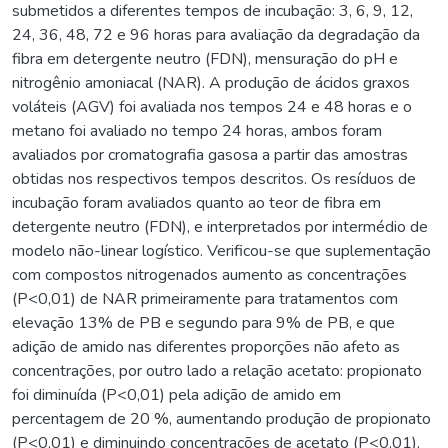
submetidos a diferentes tempos de incubação: 3, 6, 9, 12,
24, 36, 48, 72 e 96 horas para avaliação da degradação da
fibra em detergente neutro (FDN), mensuração do pH e
nitrogênio amoniacal (NAR). A produção de ácidos graxos
voláteis (AGV) foi avaliada nos tempos 24 e 48 horas e o
metano foi avaliado no tempo 24 horas, ambos foram
avaliados por cromatografia gasosa a partir das amostras
obtidas nos respectivos tempos descritos. Os resíduos de
incubação foram avaliados quanto ao teor de fibra em
detergente neutro (FDN), e interpretados por intermédio de
modelo não-linear logístico. Verificou-se que suplementação
com compostos nitrogenados aumento as concentrações
(P<0,01) de NAR primeiramente para tratamentos com
elevação 13% de PB e segundo para 9% de PB, e que
adição de amido nas diferentes proporções não afeto as
concentrações, por outro lado a relação acetato: propionato
foi diminuída (P<0,01) pela adição de amido em
percentagem de 20 %, aumentando produção de propionato
(P<0,01) e diminuindo concentrações de acetato (P<0,01),