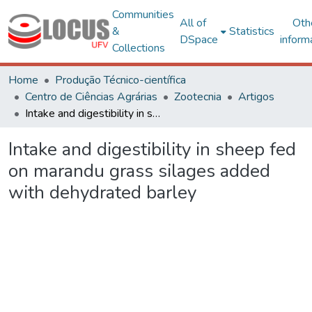
Communities
All of
Oth
&
Statistics
DSpace
inform
Collections
Home
Produção Técnico-científica
Centro de Ciências Agrárias
Zootecnia
Artigos
Intake and digestibility in sheep fed on marandu grass silages added with dehydrated barley
Intake and digestibility in sheep fed
on marandu grass silages added
with dehydrated barley