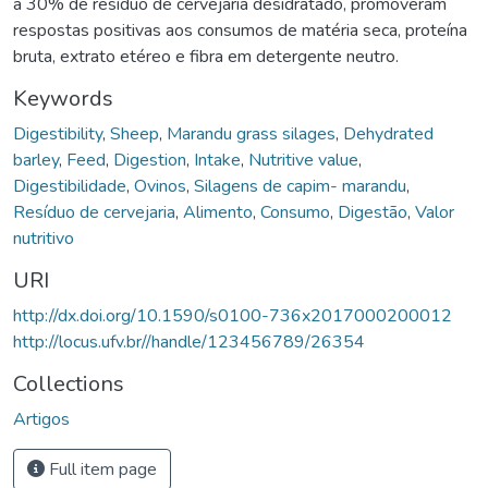
a 30% de resíduo de cervejaria desidratado, promoveram
respostas positivas aos consumos de matéria seca, proteína
bruta, extrato etéreo e fibra em detergente neutro.
Keywords
Digestibility
,
Sheep
,
Marandu grass silages
,
Dehydrated
barley
,
Feed
,
Digestion
,
Intake
,
Nutritive value
,
Digestibilidade
,
Ovinos
,
Silagens de capim- marandu
,
Resíduo de cervejaria
,
Alimento
,
Consumo
,
Digestão
,
Valor
nutritivo
URI
http://dx.doi.org/10.1590/s0100-736x2017000200012
http://locus.ufv.br//handle/123456789/26354
Collections
Artigos
Full item page