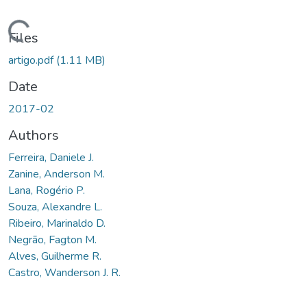
ding...
Files
artigo.pdf
(1.11 MB)
Date
2017-02
Authors
Ferreira, Daniele J.
Zanine, Anderson M.
Lana, Rogério P.
Souza, Alexandre L.
Ribeiro, Marinaldo D.
Negrão, Fagton M.
Alves, Guilherme R.
Castro, Wanderson J. R.