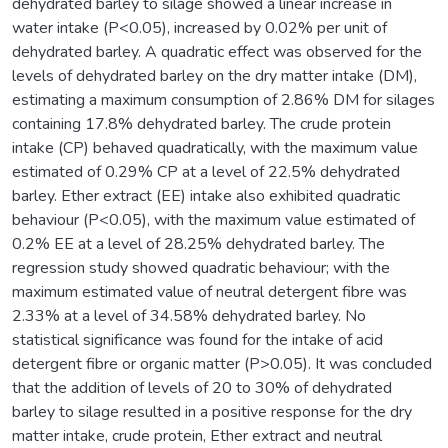
dehydrated barley to silage showed a linear increase in
water intake (P<0.05), increased by 0.02% per unit of
dehydrated barley. A quadratic effect was observed for the
levels of dehydrated barley on the dry matter intake (DM),
estimating a maximum consumption of 2.86% DM for silages
containing 17.8% dehydrated barley. The crude protein
intake (CP) behaved quadratically, with the maximum value
estimated of 0.29% CP at a level of 22.5% dehydrated
barley. Ether extract (EE) intake also exhibited quadratic
behaviour (P<0.05), with the maximum value estimated of
0.2% EE at a level of 28.25% dehydrated barley. The
regression study showed quadratic behaviour; with the
maximum estimated value of neutral detergent fibre was
2.33% at a level of 34.58% dehydrated barley. No
statistical significance was found for the intake of acid
detergent fibre or organic matter (P>0.05). It was concluded
that the addition of levels of 20 to 30% of dehydrated
barley to silage resulted in a positive response for the dry
matter intake, crude protein, Ether extract and neutral