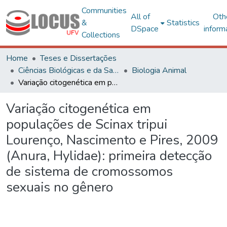
Communities
All of
Oth
&
Statistics
DSpace
inform
Collections
Home
Teses e Dissertações
Ciências Biológicas e da Saúde
Biologia Animal
Variação citogenética em populações de Scinax tripui Lourenço, Nascimento e Pires, 2009 (Anura, Hylidae): primeira detecção de sistema de cromossomos sexuais no gênero
Variação citogenética em
populações de Scinax tripui
Lourenço, Nascimento e Pires, 2009
(Anura, Hylidae): primeira detecção
de sistema de cromossomos
sexuais no gênero