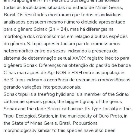
em Araponga e RPPN Mata do Sossego em Simonésia,
todas as localidades situadas no estado de Minas Gerais,
Brasil. Os resultados mostraram que todos os indivíduos
analisados possuem mesmo número diploide apresentado
para o gênero Scinax (2n = 24), mas há diferenças na
morfologia dos cromossomos em relação a outras espécies
do gênero. S. tripui apresentou um par de cromossomos
heteromórfico entre os sexos, indicando a presença do
sistema de determinação sexual XX/XY, registro inédito para
o gênero Scinax. Diferenças na obtenção do padrão de banda
C, nas marcações de Ag-NOR e FISH entre as populações
de S. tripui indicam a ocorrência de rearranjos cromossômicos,
gerando variações interpopulacionais.
Scinax tripui is a treefrog hylid and is a member of the Scinax
catharinae species group, the biggest group of the genus
Scinax and the clade Scinax catharinae. Its type-locality is the
Tripui Ecological Station, in the municipality of Ouro Preto, in
the State of Minas Gerais, Brazil. Populations
morphologically similar to this species have also been