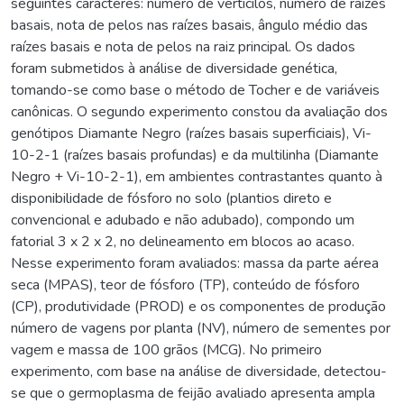
seguintes caracteres: número de verticilos, número de raízes
basais, nota de pelos nas raízes basais, ângulo médio das
raízes basais e nota de pelos na raiz principal. Os dados
foram submetidos à análise de diversidade genética,
tomando-se como base o método de Tocher e de variáveis
canônicas. O segundo experimento constou da avaliação dos
genótipos Diamante Negro (raízes basais superficiais), Vi-
10-2-1 (raízes basais profundas) e da multilinha (Diamante
Negro + Vi-10-2-1), em ambientes contrastantes quanto à
disponibilidade de fósforo no solo (plantios direto e
convencional e adubado e não adubado), compondo um
fatorial 3 x 2 x 2, no delineamento em blocos ao acaso.
Nesse experimento foram avaliados: massa da parte aérea
seca (MPAS), teor de fósforo (TP), conteúdo de fósforo
(CP), produtividade (PROD) e os componentes de produção
número de vagens por planta (NV), número de sementes por
vagem e massa de 100 grãos (MCG). No primeiro
experimento, com base na análise de diversidade, detectou-
se que o germoplasma de feijão avaliado apresenta ampla