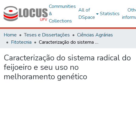
Communities
All of
Oth
&
Statistics
DSpace
inform
Collections
Home
Teses e Dissertações
Ciências Agrárias
Fitotecnia
Caracterização do sistema radical do feijoeiro e seu uso no melhoramento genético
Caracterização do sistema radical do
feijoeiro e seu uso no
melhoramento genético