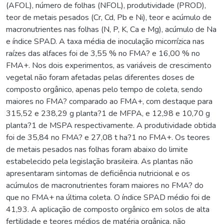
(AFOL), número de folhas (NFOL), produtividade (PROD),
teor de metais pesados (Cr, Cd, Pb e Ni), teor e acúmulo de
macronutrientes nas folhas (N, P, K, Ca e Mg), acúmulo de Na
e índice SPAD. A taxa média de inoculação micorrízica nas
raízes das alfaces foi de 3,55 % no FMA? e 16,00 % no
FMA+. Nos dois experimentos, as variáveis de crescimento
vegetal não foram afetadas pelas diferentes doses de
composto orgânico, apenas pelo tempo de coleta, sendo
maiores no FMA? comparado ao FMA+, com destaque para
315,52 e 238,29 g planta?1 de MFPA, e 12,98 e 10,70 g
planta?1 de MSPA respectivamente. A produtividade obtida
foi de 35,84 no FMA? e 27,08 t ha?1 no FMA+. Os teores
de metais pesados nas folhas foram abaixo do limite
estabelecido pela legislação brasileira. As plantas não
apresentaram sintomas de deficiência nutricional e os
acúmulos de macronutrientes foram maiores no FMA? do
que no FMA+ na última coleta. O índice SPAD médio foi de
41,93. A aplicação de composto orgânico em solos de alta
fertilidade e teores médios de matéria orgânica, não