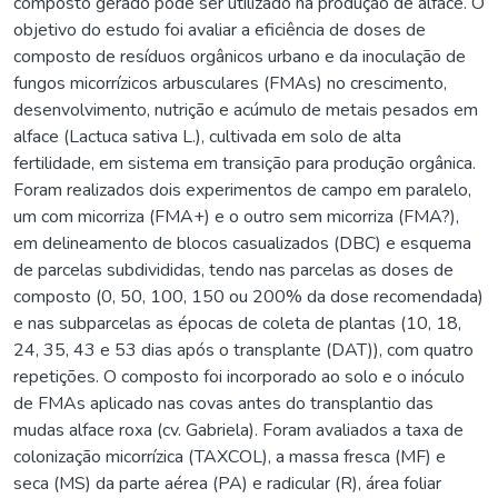
composto gerado pode ser utilizado na produção de alface. O
objetivo do estudo foi avaliar a eficiência de doses de
composto de resíduos orgânicos urbano e da inoculação de
fungos micorrízicos arbusculares (FMAs) no crescimento,
desenvolvimento, nutrição e acúmulo de metais pesados em
alface (Lactuca sativa L.), cultivada em solo de alta
fertilidade, em sistema em transição para produção orgânica.
Foram realizados dois experimentos de campo em paralelo,
um com micorriza (FMA+) e o outro sem micorriza (FMA?),
em delineamento de blocos casualizados (DBC) e esquema
de parcelas subdivididas, tendo nas parcelas as doses de
composto (0, 50, 100, 150 ou 200% da dose recomendada)
e nas subparcelas as épocas de coleta de plantas (10, 18,
24, 35, 43 e 53 dias após o transplante (DAT)), com quatro
repetições. O composto foi incorporado ao solo e o inóculo
de FMAs aplicado nas covas antes do transplantio das
mudas alface roxa (cv. Gabriela). Foram avaliados a taxa de
colonização micorrízica (TAXCOL), a massa fresca (MF) e
seca (MS) da parte aérea (PA) e radicular (R), área foliar