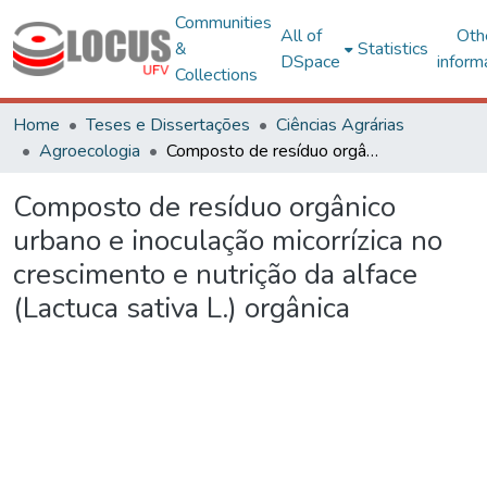
Communities
All of
Oth
&
Statistics
DSpace
inform
Collections
Home
Teses e Dissertações
Ciências Agrárias
Agroecologia
Composto de resíduo orgânico urbano e inoculação micorrízica no crescimento e nutrição da alface (Lactuca sativa L.) orgânica
Composto de resíduo orgânico
urbano e inoculação micorrízica no
crescimento e nutrição da alface
(Lactuca sativa L.) orgânica