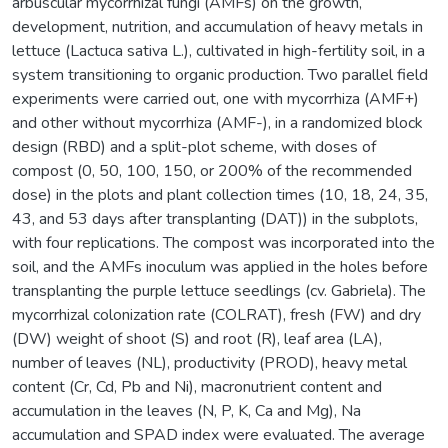
arbuscular mycorrhizal fungi (AMFs) on the growth,
development, nutrition, and accumulation of heavy metals in
lettuce (Lactuca sativa L.), cultivated in high-fertility soil, in a
system transitioning to organic production. Two parallel field
experiments were carried out, one with mycorrhiza (AMF+)
and other without mycorrhiza (AMF-), in a randomized block
design (RBD) and a split-plot scheme, with doses of
compost (0, 50, 100, 150, or 200% of the recommended
dose) in the plots and plant collection times (10, 18, 24, 35,
43, and 53 days after transplanting (DAT)) in the subplots,
with four replications. The compost was incorporated into the
soil, and the AMFs inoculum was applied in the holes before
transplanting the purple lettuce seedlings (cv. Gabriela). The
mycorrhizal colonization rate (COLRAT), fresh (FW) and dry
(DW) weight of shoot (S) and root (R), leaf area (LA),
number of leaves (NL), productivity (PROD), heavy metal
content (Cr, Cd, Pb and Ni), macronutrient content and
accumulation in the leaves (N, P, K, Ca and Mg), Na
accumulation and SPAD index were evaluated. The average