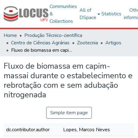
Communities
All of
Oth
&
Statistics
DSpace
inform
Collections
Home
Produção Técnico-científica
Centro de Ciências Agrárias
Zootecnia
Artigos
Fluxo de biomassa em capim- massai durante o estabelecimento e rebrotação com e sem adubação nitrogenada
Fluxo de biomassa em capim-
massai durante o estabelecimento e
rebrotação com e sem adubação
nitrogenada
Simple item page
dc.contributor.author
Lopes, Marcos Neves