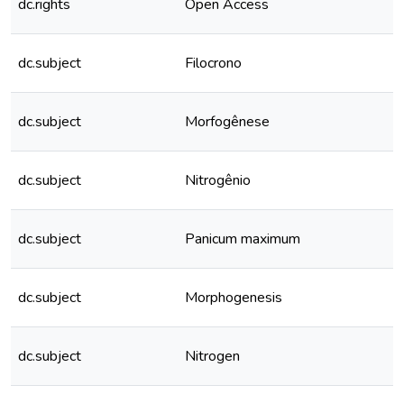
dc.rights
Open Access
dc.subject
Filocrono
dc.subject
Morfogênese
dc.subject
Nitrogênio
dc.subject
Panicum maximum
dc.subject
Morphogenesis
dc.subject
Nitrogen