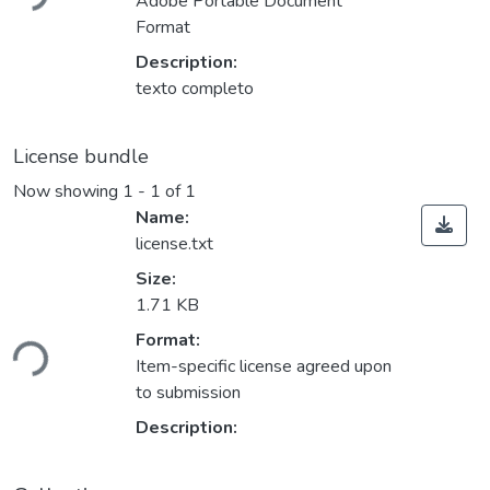
Adobe Portable Document
Format
Description:
texto completo
License bundle
Now showing
1 - 1 of 1
Name:
license.txt
Size:
1.71 KB
Loading...
Format:
Item-specific license agreed upon
to submission
Description: