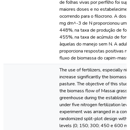
de folhas vivas por perfilho foi supe
maiores doses e no estabeleciment
ocorrendo para o filocrono. A dose
mg dm^-3 de N proporcionou um i
448%, na taxa de produção de for
455%, na taxa de acúmulo de forr
àquelas do manejo sem N. A aduba
proporciona respostas positivas na
fluxo de biomassa do capim-massa
The use of fertilizers, especially ni
increase significantly the biomass 
pasture. The objective of this stud
the biomass flow of Massai grass 
greenhouse during the establishm
under five nitrogen fertilization lev
experiment was arranged in a comp
randomized split-plot design with f
levels (0; 150; 300; 450 e 600 m