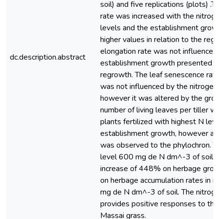
soil) and five replications (plots) .
rate was increased with the nitrogen
levels and the establishment grow
higher values in relation to the re
elongation rate was not influenced
dc.description.abstract
establishment growth presented hi
regrowth. The leaf senescence rate
was not influenced by the nitrogen f
however it was altered by the grow
number of living leaves per tiller w
plants fertilized with highest N lev
establishment growth, however an 
was observed to the phylochron. The
level 600 mg de N dm^-3 of soil l
increase of 448% on herbage gro
on herbage accumulation rates in re
mg de N dm^-3 of soil. The nitrogen
provides positive responses to th
Massai grass.