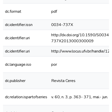
dc.format
pdf
dc.identifier.issn
0034-737X
http://dx.doi.org/10.1590/S0034-
dc.identifier.uri
737X2013000300009
dc.identifier.uri
http://www.locus.ufv.br/handle/
dc.language.iso
por
dc.publisher
Revista Ceres
dc.relation.ispartofseries
v. 60, n. 3, p. 363- 371, mai.- jun.