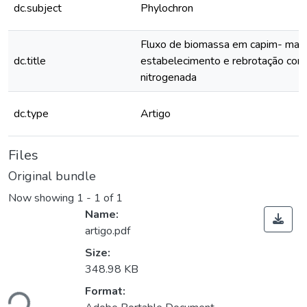
dc.subject
Phylochron
Fluxo de biomassa em capim- mass
dc.title
estabelecimento e rebrotação co
nitrogenada
dc.type
Artigo
Files
Original bundle
Now showing
1 - 1 of 1
Name:
artigo.pdf
Size:
348.98 KB
Loading...
Format: