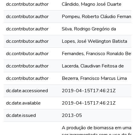
dc.contributor.author
Cândido, Magno José Duarte
dc.contributor.author
Pompeu, Roberto Cláudio Fernand
dc.contributor.author
Silva, Rodrigo Gregório da
dc.contributor.author
Lopes, José Wellington Batista
dc.contributor.author
Fernandes, Francisco Ronaldo Bel
dc.contributor.author
Lacerda, Claudivan Feitosa de
dc.contributor.author
Bezerra, Francisco Marcus Lima
dc.date.accessioned
2019-04-15T17:46:21Z
dc.date.available
2019-04-15T17:46:21Z
dc.date.issued
2013-05
A produção de biomassa em uma 