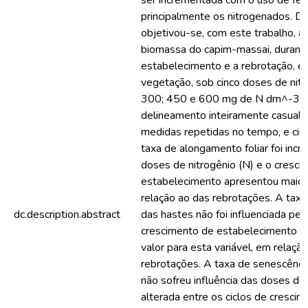
ser incrementada com o uso de ferti
principalmente os nitrogenados. Di
objetivou-se, com este trabalho, av
biomassa do capim-massai, durant
estabelecimento e a rebrotação, e
vegetação, sob cinco doses de nitr
300; 450 e 600 mg de N dm^-3 de
delineamento inteiramente casuali
medidas repetidas no tempo, e cin
taxa de alongamento foliar foi inc
doses de nitrogênio (N) e o cresci
estabelecimento apresentou maior 
relação ao das rebrotações. A tax
dc.description.abstract
das hastes não foi influenciada pe
crescimento de estabelecimento a
valor para esta variável, em relaçã
rebrotações. A taxa de senescência 
não sofreu influência das doses de 
alterada entre os ciclos de cresci