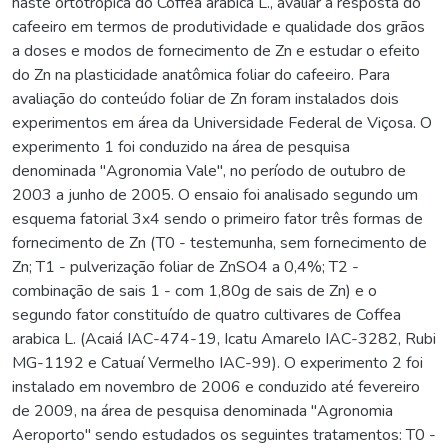
haste ortotrópica do Coffea arabica L., avaliar a resposta do
cafeeiro em termos de produtividade e qualidade dos grãos
a doses e modos de fornecimento de Zn e estudar o efeito
do Zn na plasticidade anatômica foliar do cafeeiro. Para
avaliação do conteúdo foliar de Zn foram instalados dois
experimentos em área da Universidade Federal de Viçosa. O
experimento 1 foi conduzido na área de pesquisa
denominada "Agronomia Vale", no período de outubro de
2003 a junho de 2005. O ensaio foi analisado segundo um
esquema fatorial 3x4 sendo o primeiro fator três formas de
fornecimento de Zn (T0 - testemunha, sem fornecimento de
Zn; T1 - pulverização foliar de ZnSO4 a 0,4%; T2 -
combinação de sais 1 - com 1,80g de sais de Zn) e o
segundo fator constituído de quatro cultivares de Coffea
arabica L. (Acaiá IAC-474-19, Icatu Amarelo IAC-3282, Rubi
MG-1192 e Catuaí Vermelho IAC-99). O experimento 2 foi
instalado em novembro de 2006 e conduzido até fevereiro
de 2009, na área de pesquisa denominada "Agronomia
Aeroporto" sendo estudados os seguintes tratamentos: T0 -