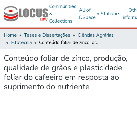
Communities
All of
Oth
&
Statistics
DSpace
inform
Collections
Home
Teses e Dissertações
Ciências Agrárias
Fitotecnia
Conteúdo foliar de zinco, produção, qualidade de grãos e plasticidade foliar do cafeeiro em resposta ao suprimento do nutriente
Conteúdo foliar de zinco, produção,
qualidade de grãos e plasticidade
foliar do cafeeiro em resposta ao
suprimento do nutriente