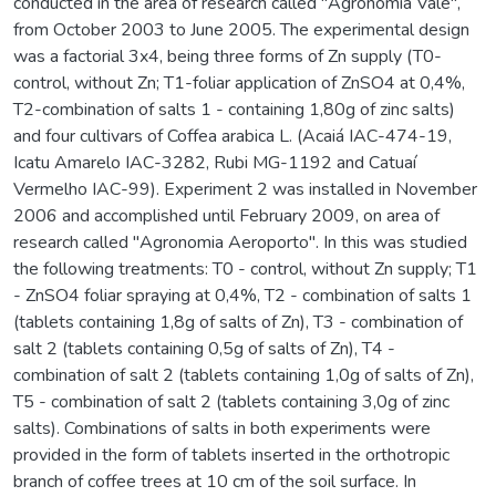
conducted in the area of research called "Agronomia Vale",
from October 2003 to June 2005. The experimental design
was a factorial 3x4, being three forms of Zn supply (T0-
control, without Zn; T1-foliar application of ZnSO4 at 0,4%,
T2-combination of salts 1 - containing 1,80g of zinc salts)
and four cultivars of Coffea arabica L. (Acaiá IAC-474-19,
Icatu Amarelo IAC-3282, Rubi MG-1192 and Catuaí
Vermelho IAC-99). Experiment 2 was installed in November
2006 and accomplished until February 2009, on area of
research called "Agronomia Aeroporto". In this was studied
the following treatments: T0 - control, without Zn supply; T1
- ZnSO4 foliar spraying at 0,4%, T2 - combination of salts 1
(tablets containing 1,8g of salts of Zn), T3 - combination of
salt 2 (tablets containing 0,5g of salts of Zn), T4 -
combination of salt 2 (tablets containing 1,0g of salts of Zn),
T5 - combination of salt 2 (tablets containing 3,0g of zinc
salts). Combinations of salts in both experiments were
provided in the form of tablets inserted in the orthotropic
branch of coffee trees at 10 cm of the soil surface. In