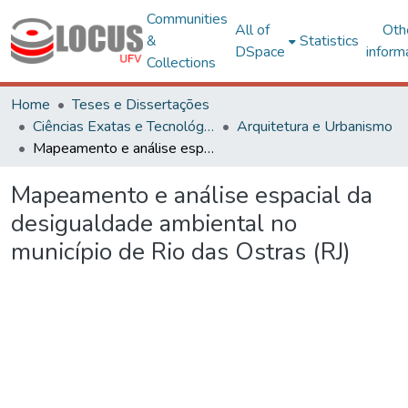
Communities
All of
Oth
&
Statistics
DSpace
inform
Collections
Home
Teses e Dissertações
Ciências Exatas e Tecnológicas
Arquitetura e Urbanismo
Mapeamento e análise espacial da desigualdade ambiental no município de Rio das Ostras (RJ)
Mapeamento e análise espacial da
desigualdade ambiental no
município de Rio das Ostras (RJ)