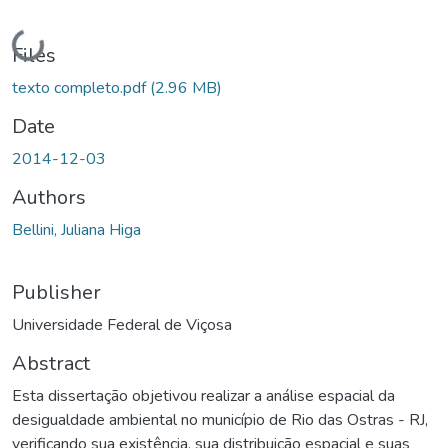
Loading...
Files
texto completo.pdf
(2.96 MB)
Date
2014-12-03
Authors
Bellini, Juliana Higa
Publisher
Universidade Federal de Viçosa
Abstract
Esta dissertação objetivou realizar a análise espacial da
desigualdade ambiental no município de Rio das Ostras - RJ,
verificando sua existência, sua distribuição espacial e suas