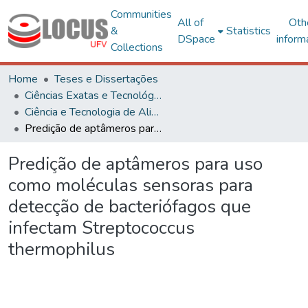
Communities
All of
Oth
&
Statistics
DSpace
inform
Collections
Home
Teses e Dissertações
Ciências Exatas e Tecnológicas
Ciência e Tecnologia de Alimentos
Predição de aptâmeros para uso como moléculas sensoras para detecção de bacteriófagos que infectam Streptococcus thermophilus
Predição de aptâmeros para uso
como moléculas sensoras para
detecção de bacteriófagos que
infectam Streptococcus
thermophilus