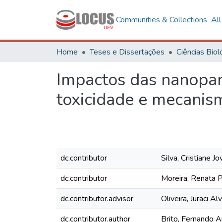
Communities & Collections
Al
Home
Teses e Dissertações
Impactos das nanopart
toxicidade e mecanism
dc.contributor
Silva, Cristiane Jo
dc.contributor
Moreira, Renata 
dc.contributor.advisor
Oliveira, Juraci A
dc.contributor.author
Brito, Fernando 