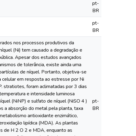
pt-
BR
pt-
BR
gerados nos processos produtivos da
 níquel (Ni) tem causado a degradação e
 pública. Apesar dos estudos avançados
nismos de tolerância, existe ainda uma
tículas de níquel. Portanto, objetiva-se
ica celular em resposta ao estresse por Ni
 stratiotes, foram aclimatadas por 3 dias
 temperatura e intensidade luminosa
quel (NiNP) e sulfato de níquel (NiSO 4 )
pt-
 a absorção do metal pela planta, taxa
BR
 metabolismo antioxidante enzimático,
eroxidação lipídica (MDA). As plantas
es de H 2 O 2 e MDA, enquanto as