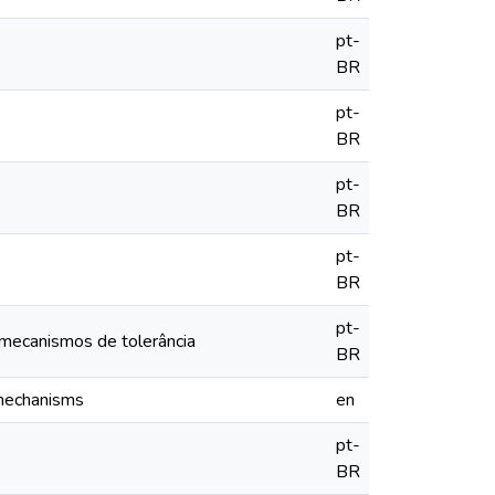
pt-
BR
pt-
BR
pt-
BR
pt-
BR
pt-
e mecanismos de tolerância
BR
e mechanisms
en
pt-
BR