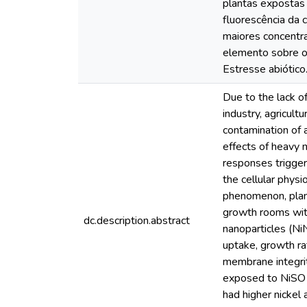
plantas expostas 
fluorescência da 
maiores concentra
elemento sobre o 
Estresse abiótico.
Due to the lack o
industry, agricult
contamination of 
effects of heavy 
responses triggere
the cellular physi
phenomenon, plants
growth rooms with
dc.description.abstract
nanoparticles (Ni
uptake, growth ra
membrane integrit
exposed to NiSO 
had higher nickel 