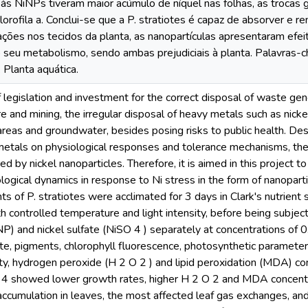
às NiNPs tiveram maior acúmulo de níquel nas folhas, as trocas 
clorofila a. Conclui-se que a P. stratiotes é capaz de absorver
ções nos tecidos da planta, as nanopartículas apresentaram efe
seu metabolismo, sendo ambas prejudiciais à planta. Palavras-c
 Planta aquática.
f legislation and investment for the correct disposal of waste ge
ure and mining, the irregular disposal of heavy metals such as nic
areas and groundwater, besides posing risks to public health. De
metals on physiological responses and tolerance mechanisms, there
d by nickel nanoparticles. Therefore, it is aimed in this project to
ological dynamics in response to Ni stress in the form of nanopart
 of P. stratiotes were acclimated for 3 days in Clark's nutrient s
 controlled temperature and light intensity, before being subjec
NP) and nickel sulfate (NiSO 4 ) separately at concentrations of 0
te, pigments, chlorophyll fluorescence, photosynthetic parameter
y, hydrogen peroxide (H 2 O 2 ) and lipid peroxidation (MDA) co
4 showed lower growth rates, higher H 2 O 2 and MDA concentr
accumulation in leaves, the most affected leaf gas exchanges, and 