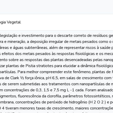
ogia Vegetal
 legislação e investimento para o descarte correto de resíduos 
ltura e mineração, a deposição irregular de metais pesados como o
reas e águas subterrâneas, além de representar riscos à saúde
 efeitos dos metais pesados às respostas fisiológicas e os meca
ento sobre as respostas das plantas desencadeadas pelas nanopar
izar plantas de Pistia stratiotes para elucidar a dinâmica fisiológ
artículas. Para melhor compreender este fenômeno, plantas de P.
iva de Clark ½ força iônica, pH 6,5, em salas de crescimento com
s de serem submetidas aos tratamentos com nanopartículas de ní
concentrações de 0,3, 1,5 e 7,5 mg L -1 cada. Foram analisados
igmentos, fluorescência da clorofila, parâmetros fotossintéticos,
mbrana, concentrações de peróxido de hidrogênio (H 2 O 2 ) e p
 4 tiveram menores taxas de crescimento, maiores concentraçõ