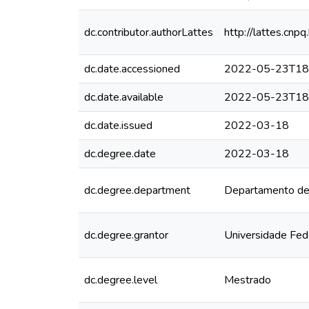
dc.contributor.authorLattes
http://lattes.c
dc.date.accessioned
2022-05-23T18
dc.date.available
2022-05-23T18
dc.date.issued
2022-03-18
dc.degree.date
2022-03-18
dc.degree.department
Departamento de 
dc.degree.grantor
Universidade Fed
dc.degree.level
Mestrado