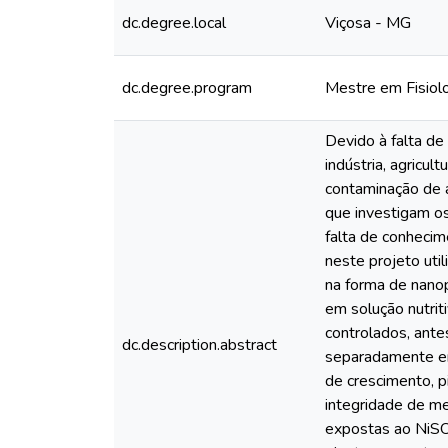
dc.degree.local
Viçosa - MG
dc.degree.program
Mestre em Fisiol
Devido à falta de
indústria, agricu
contaminação de á
que investigam os
falta de conhecim
neste projeto util
na forma de nanop
em solução nutrit
controlados, ante
dc.description.abstract
separadamente em 
de crescimento, p
integridade de me
expostas ao NiSO