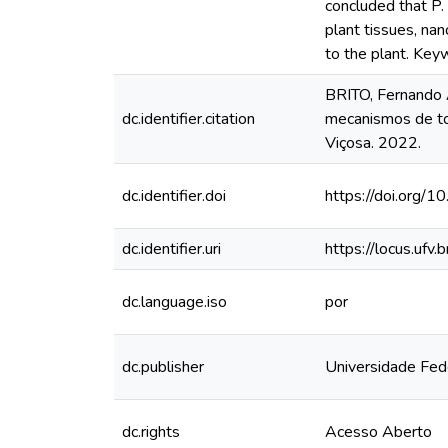
concluded that P.
plant tissues, na
to the plant. Key
BRITO, Fernando A
dc.identifier.citation
mecanismos de tol
Viçosa. 2022.
dc.identifier.doi
https://doi.org/
dc.identifier.uri
https://locus.uf
dc.language.iso
por
dc.publisher
Universidade Fed
dc.rights
Acesso Aberto