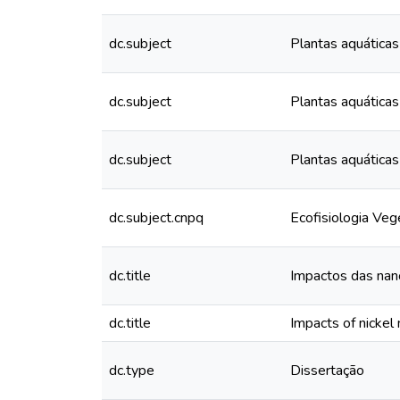
dc.subject
Plantas aquáticas
dc.subject
Plantas aquáticas
dc.subject
Plantas aquáticas
dc.subject.cnpq
Ecofisiologia Veg
dc.title
Impactos das nano
dc.title
Impacts of nickel 
dc.type
Dissertação