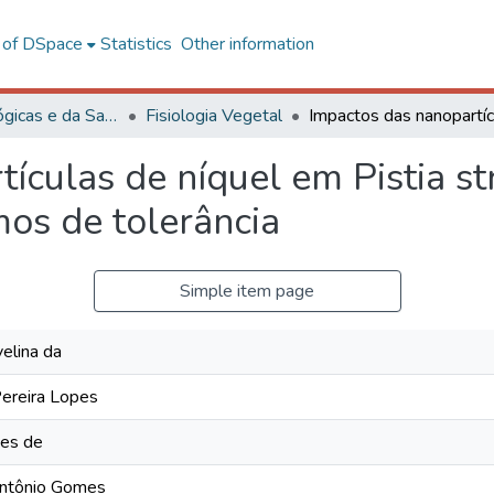
l of DSpace
Statistics
Other information
Ciências Biológicas e da Saúde
Fisiologia Vegetal
ículas de níquel em Pistia str
os de tolerância
Simple item page
velina da
Pereira Lopes
lves de
Antônio Gomes