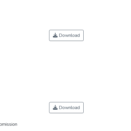
Download
Download
ubmission