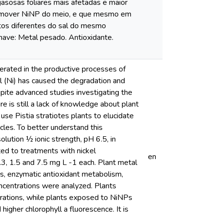
gasosas foliares mais afetadas e maior
 e remover NiNP do meio, e que mesmo em
itos diferentes do sal do mesmo
have: Metal pesado. Antioxidante.
nerated in the productive processes of
kel (Ni) has caused the degradation and
spite advanced studies investigating the
 is still a lack of knowledge about plant
 use Pistia stratiotes plants to elucidate
icles. To better understand this
olution ½ ionic strength, pH 6.5, in
ted to treatments with nickel
en
.3, 1.5 and 7.5 mg L -1 each. Plant metal
s, enzymatic antioxidant metabolism,
ncentrations were analyzed. Plants
ations, while plants exposed to NiNPs
higher chlorophyll a fluorescence. It is