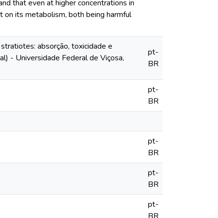
nd that even at higher concentrations in
t on its metabolism, both being harmful
tratiotes: absorção, toxicidade e
pt-
l) - Universidade Federal de Viçosa,
BR
pt-
BR
pt-
BR
pt-
BR
pt-
BR