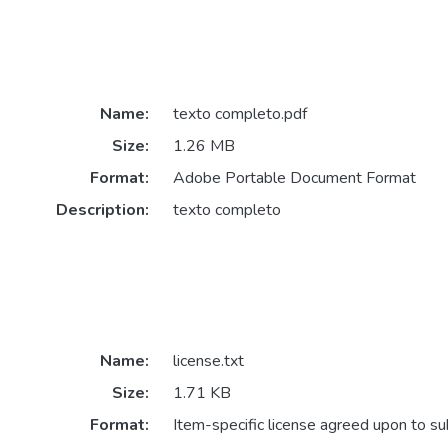
Name:
texto completo.pdf
Size:
1.26 MB
Format:
Adobe Portable Document Format
Description:
texto completo
Name:
license.txt
Size:
1.71 KB
Format:
Item-specific license agreed upon to s