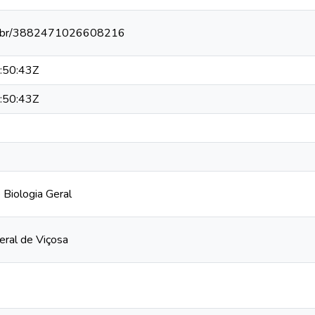
npq.br/3882471026608216
:50:43Z
:50:43Z
Biologia Geral
eral de Viçosa