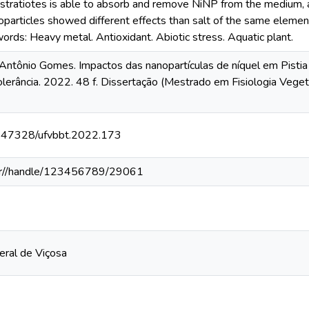
 stratiotes is able to absorb and remove NiNP from the medium, a
noparticles showed different effects than salt of the same elemen
words: Heavy metal. Antioxidant. Abiotic stress. Aquatic plant.
ntônio Gomes. Impactos das nanopartículas de níquel em Pistia s
erância. 2022. 48 f. Dissertação (Mestrado em Fisiologia Vegeta
10.47328/ufvbbt.2022.173
v.br//handle/123456789/29061
eral de Viçosa