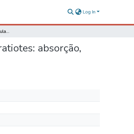
Log In
Impactos das nanopartículas de níquel em Pistia stratiotes: absorção, toxicidade e mecanismos de tolerância
atiotes: absorção,