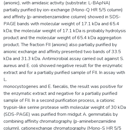
(anionic), with amidasic activity (substrate: L-BApNA)
partially purified by ion-exchange (Mono-Q HR 5/5 column)
and affinity (p-aminebenzamidine column) showed in SDS-
PAGE bands with molecular weight of 17.1 kDa and 65.4
kDa; the molecular weight of 17.1 kDa is probably hydrolysis
product and the molecular weight of 65.4 kDa aggregation
product. The fraction FII (anionic) also partially purified by
anionic exchange and affinity presented two bands of 33.5
kDa and 31.3 kDa. Antimicrobial assay carried out against S.
aureus and E. coli showed negative result for the enzymatic
extract and for a partially purified sample of FII. In assay with
L.
monocystogenes and E. faecalis, the result was positive for
the enzymatic extract and negative for a partially purified
sample of FII. In a second purification process, a cationic
trypsin-like serine protease with molecular weight of 30 kDa
(SDS-PAGE) was purified from midgut A. gemmatalis by
combining affinity chromatography (p-aminebenzamidine
column), cationexchange chromatography (Mono-S HR 5/5