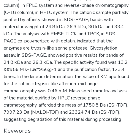
column), in FPLC system and reverse-phase chromatography
(C-18 column), in HPLC system. The cationic sample partially
purified by affinity showed in SDS-PAGE, bands with
molecular weight of 24.8 kDa, 26.3 kDa, 30 kDa, and 33.4
kDa. The analysis with PMSF, TLCK, and TPCK, in SDS-
PAGE co-polymerized with gelatin, indicated that the
enzymes are trypsin-like serine protease. Glycosylation
assay, in SDS-PAGE, showed positive results for bands of
24.8 kDa and 26.3 kDa. The specific activity found was 13.2
&#956;M.s-1.&#956;g-1 and the purification factor, 123.4
times. In the kinetic determination, the value of KM app found
for the cationic trypsin-like after ion-exchange
chromatography was 0.46 mM. Mass spectrometry analysis
of the material purified by HPLC reverse phase
chromatography, afforded the mass of 1750.8 Da (ESI-TOF),
7997.23 Da (MALDI-TOF) and 23324.74 Da (ESI-TOF),
suggesting degradation of this material during processing
Keywords