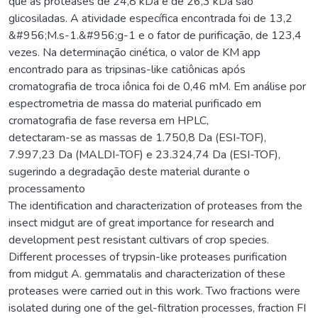
que as proteases de 24,8 kDa e de 26,3 kDa são
glicosiladas. A atividade específica encontrada foi de 13,2
&#956;M.s-1.&#956;g-1 e o fator de purificação, de 123,4
vezes. Na determinação cinética, o valor de KM app
encontrado para as tripsinas-like catiônicas após
cromatografia de troca iônica foi de 0,46 mM. Em análise por
espectrometria de massa do material purificado em
cromatografia de fase reversa em HPLC,
detectaram-se as massas de 1.750,8 Da (ESI-TOF),
7.997,23 Da (MALDI-TOF) e 23.324,74 Da (ESI-TOF),
sugerindo a degradação deste material durante o
processamento
The identification and characterization of proteases from the
insect midgut are of great importance for research and
development pest resistant cultivars of crop species.
Different processes of trypsin-like proteases purification
from midgut A. gemmatalis and characterization of these
proteases were carried out in this work. Two fractions were
isolated during one of the gel-filtration processes, fraction FI