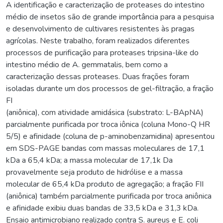
A identificação e caracterização de proteases do intestino
médio de insetos são de grande importância para a pesquisa
e desenvolvimento de cultivares resistentes às pragas
agrícolas. Neste trabalho, foram realizados diferentes
processos de purificação para proteases tripsina-like do
intestino médio de A. gemmatalis, bem como a
caracterização dessas proteases. Duas frações foram
isoladas durante um dos processos de gel-filtração, a fração
FI
(aniônica), com atividade amidásica (substrato: L-BApNA)
parcialmente purificada por troca iônica (coluna Mono-Q HR
5/5) e afinidade (coluna de p-aminobenzamidina) apresentou
em SDS-PAGE bandas com massas moleculares de 17,1
kDa a 65,4 kDa; a massa molecular de 17,1k Da
provavelmente seja produto de hidrólise e a massa
molecular de 65,4 kDa produto de agregação; a fração FII
(aniônica) também parcialmente purificada por troca aniônica
e afinidade exibiu duas bandas de 33,5 kDa e 31,3 kDa.
Ensaio antimicrobiano realizado contra S. aureus e E. coli