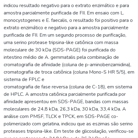
indicou resultado negativo para o extrato enzimático e para
amostra parcialmente purificada de FII. Em ensaio com L.
monocystogenes e E. faecalis, o resultado foi positivo para o
extrato enzimático e negativo para a amostra parcialmente
purificada de FII. Em um segundo processo de purificação,
uma serino protease tripsina-like catiônica com massa
moleculare de 30 kDa (SDS-PAGE) foi purificada do
intestino médio de A. gemmatalis pela combinação de
cromatografia de afinidade (coluna de p-aminobenzamidina),
cromatografia de troca catiônica (coluna Mono-S HR 5/5), em
sistema de FPLC e
cromatografia de fase reversa (coluna de C-18), em sistema
de HPLC. A amostra catiônica parcialmente purificada por
afinidade apresentou em SDS-PAGE, bandas com massas
moleculares de 24,8 kDa, 26,3 kDa, 30 kDa, 33,4 kDa. A
análise com PMSF, TLCK e TPCK, em SDS-PAGE co-
polimerizado com gelatina, indicou que as eszimas são serino
proteases tripsina-like. Em teste de glicosilação, verificou-se