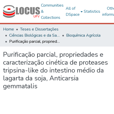
Communities
All of
Oth
&
Statistics
DSpace
inform
Collections
Home
Teses e Dissertações
Ciências Biológicas e da Saúde
Bioquímica Agrícola
Purificação parcial, propriedades e caracterização cinética de proteases tripsina-like do intestino médio da lagarta da soja, Anticarsia gemmatalis
Purificação parcial, propriedades e
caracterização cinética de proteases
tripsina-like do intestino médio da
lagarta da soja, Anticarsia
gemmatalis