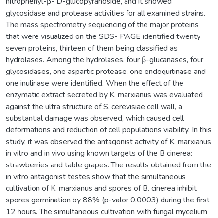
nitrophenyl-β- D-glucopyranoside, and it showed
glycosidase and protease activities for all examined strains.
The mass spectrometry sequencing of the major proteins
that were visualized on the SDS- PAGE identified twenty
seven proteins, thirteen of them being classified as
hydrolases. Among the hydrolases, four β-glucanases, four
glycosidases, one aspartic protease, one endoquitinase and
one inulinase were identified. When the effect of the
enzymatic extract secreted by K. marxianus was evaluated
against the ultra structure of S. cerevisiae cell wall, a
substantial damage was observed, which caused cell
deformations and reduction of cell populations viability. In this
study, it was observed the antagonist activity of K. marxianus
in vitro and in vivo using known targets of the B cinerea:
strawberries and table grapes. The results obtained from the
in vitro antagonist testes show that the simultaneous
cultivation of K. marxianus and spores of B. cinerea inhibit
spores germination by 88% (p-valor 0,0003) during the first
12 hours. The simultaneous cultivation with fungal mycelium