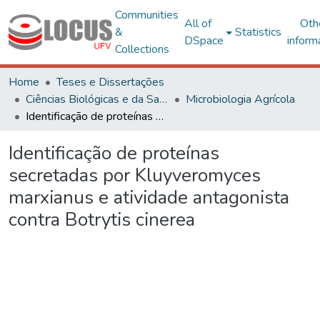
Communities
All of
Oth
&
Statistics
DSpace
inform
Collections
Home
Teses e Dissertações
Ciências Biológicas e da Saúde
Microbiologia Agrícola
Identificação de proteínas secretadas por Kluyveromyces marxianus e atividade antagonista contra Botrytis cinerea
Identificação de proteínas
secretadas por Kluyveromyces
marxianus e atividade antagonista
contra Botrytis cinerea