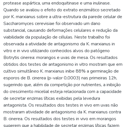
protease aspártica, uma endoquitinase e uma inulinase.
Quando se avaliou o efeito do extrato enzimático secretado
por K. marxianus sobre a ultra-estrutura da parede celular de
Saccharomyces cerevisiae foi observado um dano
substancial, causando deformações celulares e redução da
viabilidade da população de células. Neste trabalho foi
observada a atividade de antagonismo da K. marxianus in
vitro e in vivo utilizando conhecidos alvos do patógeno
Botrytis cinerea: morangos e uvas de mesa. Os resultados
obtidos dos testes de antagonismo in vitro mostram que em
cultivo simultâneo K. marxianus inibe 88% a germinação de
esporos de B. cinerea (p-valor 0,0003) nas primeiras 12h,
sugerindo que, além da competição por nutrientes, a inibição
do crescimento micelial esteja relacionada com a capacidade
de secretar enzimas líticas exibidas pela levedura
antagonista. Os resultados dos testes in vivo em uvas não
mostraram atividade de antagonismo da K. marxianus contra
B. cinerea. Os resultados dos testes in vivo em morangos
sugerem que a habilidade de secretar enzimas líticas fazem