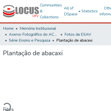
Communities
All of
Oth
&
Statistics
DSpace
inform
Collections
Home
Memória Institucional
Acervo Fotográfico do ACH-UFV
Fotos da ESAV
Série Ensino e Pesquisa
Plantação de abacaxi
Plantação de abacaxi
ading...
Files