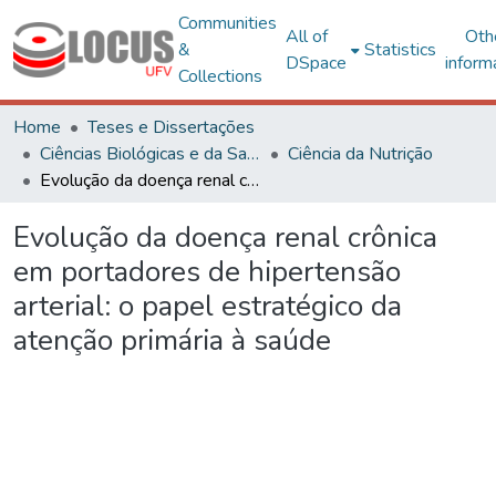
Communities
All of
Oth
&
Statistics
DSpace
inform
Collections
Home
Teses e Dissertações
Ciências Biológicas e da Saúde
Ciência da Nutrição
Evolução da doença renal crônica em portadores de hipertensão arterial: o papel estratégico da atenção primária à saúde
Evolução da doença renal crônica
em portadores de hipertensão
arterial: o papel estratégico da
atenção primária à saúde