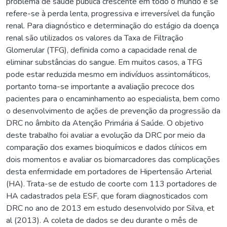
problema de saúde pública crescente em todo o mundo e se
refere-se à perda lenta, progressiva e irreversível da função
renal. Para diagnóstico e determinação do estágio da doença
renal são utilizados os valores da Taxa de Filtração
Glomerular (TFG), definida como a capacidade renal de
eliminar substâncias do sangue. Em muitos casos, a TFG
pode estar reduzida mesmo em indivíduos assintomáticos,
portanto torna-se importante a avaliação precoce dos
pacientes para o encaminhamento ao especialista, bem como
o desenvolvimento de ações de prevenção da progressão da
DRC no âmbito da Atenção Primária á Saúde. O objetivo
deste trabalho foi avaliar a evolução da DRC por meio da
comparação dos exames bioquímicos e dados clínicos em
dois momentos e avaliar os biomarcadores das complicações
desta enfermidade em portadores de Hipertensão Arterial
(HA). Trata-se de estudo de coorte com 113 portadores de
HA cadastrados pela ESF, que foram diagnosticados com
DRC no ano de 2013 em estudo desenvolvido por Silva, et
al (2013). A coleta de dados se deu durante o mês de