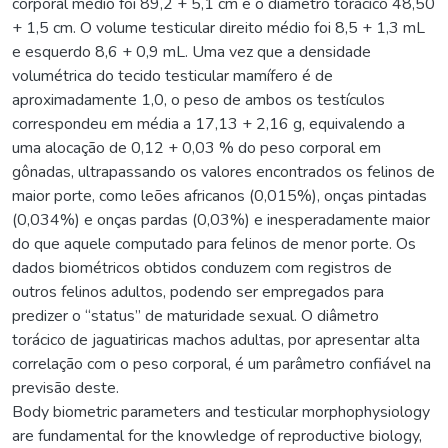
corporal médio foi 89,2 + 5,1 cm e o diâmetro torácico 48,50
+ 1,5 cm. O volume testicular direito médio foi 8,5 + 1,3 mL
e esquerdo 8,6 + 0,9 mL. Uma vez que a densidade
volumétrica do tecido testicular mamífero é de
aproximadamente 1,0, o peso de ambos os testículos
correspondeu em média a 17,13 + 2,16 g, equivalendo a
uma alocação de 0,12 + 0,03 % do peso corporal em
gônadas, ultrapassando os valores encontrados os felinos de
maior porte, como leões africanos (0,015%), onças pintadas
(0,034%) e onças pardas (0,03%) e inesperadamente maior
do que aquele computado para felinos de menor porte. Os
dados biométricos obtidos conduzem com registros de
outros felinos adultos, podendo ser empregados para
predizer o “status” de maturidade sexual. O diâmetro
torácico de jaguatiricas machos adultas, por apresentar alta
correlação com o peso corporal, é um parâmetro confiável na
previsão deste.
Body biometric parameters and testicular morphophysiology
are fundamental for the knowledge of reproductive biology,