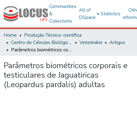
Communities
All of
Oth
&
Statistics
DSpace
inform
Collections
Home
Produção Técnico-científica
Centro de Ciências Biológicas e da Saúde
Veterinária
Artigos
Parâmetros biométricos corporais e testiculares de Jaguatiricas (Leopardus pardalis) adultas
Parâmetros biométricos corporais e
testiculares de Jaguatiricas
(Leopardus pardalis) adultas