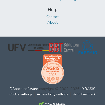
Help
Contact
About
DSpace software
copyright © 2002-2026
LYRASIS
Cookie settings
Accessibility settings
Send Feedback
COAR Notify