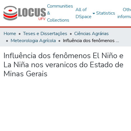
Communities
All of
Oth
&
Statistics
DSpace
inform
Collections
Home
Teses e Dissertações
Ciências Agrárias
Meteorologia Agrícola
Influência dos fenômenos El Niño e La Niña nos veranicos do Estado de Minas Gerais
Influência dos fenômenos El Niño e
La Niña nos veranicos do Estado de
Minas Gerais