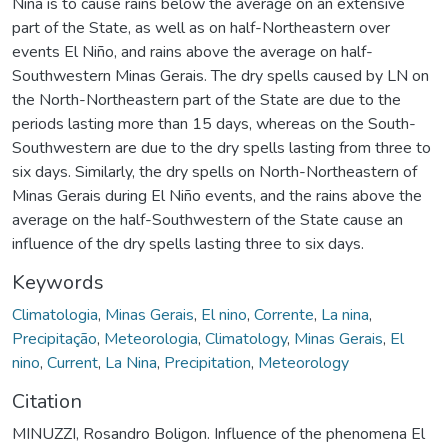
Niña is to cause rains below the average on an extensive
part of the State, as well as on half-Northeastern over
events El Niño, and rains above the average on half-
Southwestern Minas Gerais. The dry spells caused by LN on
the North-Northeastern part of the State are due to the
periods lasting more than 15 days, whereas on the South-
Southwestern are due to the dry spells lasting from three to
six days. Similarly, the dry spells on North-Northeastern of
Minas Gerais during El Niño events, and the rains above the
average on the half-Southwestern of the State cause an
influence of the dry spells lasting three to six days.
Keywords
Climatologia
,
Minas Gerais
,
El nino
,
Corrente
,
La nina
,
Precipitação
,
Meteorologia
,
Climatology
,
Minas Gerais
,
El
nino
,
Current
,
La Nina
,
Precipitation
,
Meteorology
Citation
MINUZZI, Rosandro Boligon. Influence of the phenomena El